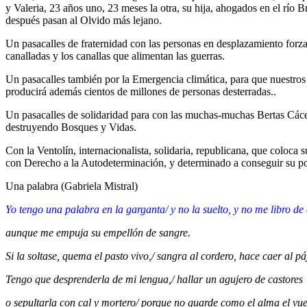
y Valeria, 23 años uno, 23 meses la otra, su hija, ahogados en el río
después pasan al Olvido más lejano.
Un pasacalles de fraternidad con las personas en desplazamiento forz
canalladas y los canallas que alimentan las guerras.
Un pasacalles también por la Emergencia climática, para que nuestros 
producirá además cientos de millones de personas desterradas..
Un pasacalles de solidaridad para con las muchas-muchas Bertas Cácere
destruyendo Bosques y Vidas.
Con la Ventolín, internacionalista, solidaria, republicana, que coloca s
con Derecho a la Autodeterminación, y determinado a conseguir su po
Una palabra (Gabriela Mistral)
Yo tengo una palabra en la garganta/ y no la suelto, y no me libro de 
aunque me empuja su empellón de sangre.
Si la soltase, quema el pasto vivo,/ sangra al cordero, hace caer al pá
Tengo que desprenderla de mi lengua,/ hallar un agujero de castores
o sepultarla con cal y mortero/ porque no guarde como el alma el vue