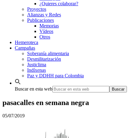
¿Quieres colaborar?
Proyectos
Alianzas y Redes
Publicaciones
Memorias
Vídeos
Otros
Hemeroteca
Campañas
Soberanía alimentaria
Desmilitarización
Justiclima
Indíxenas
Paz y DDHH para Colombia
Buscar en esta web
pasacalles en semana negra
05/07/2019