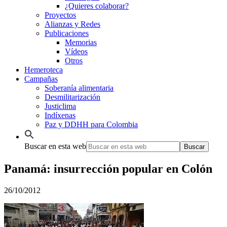
¿Quieres colaborar?
Proyectos
Alianzas y Redes
Publicaciones
Memorias
Vídeos
Otros
Hemeroteca
Campañas
Soberanía alimentaria
Desmilitarización
Justiclima
Indíxenas
Paz y DDHH para Colombia
Buscar en esta web
Panamá: insurrección popular en Colón
26/10/2012