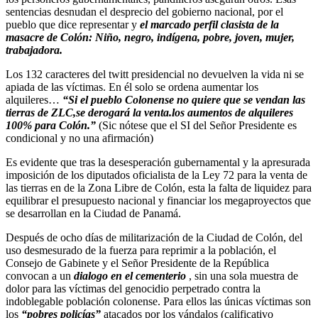
sentencias desnudan el desprecio del gobierno nacional, por el
pueblo que dice representar y
el marcado perfil clasista de la
masacre de Colón: Niño, negro, indígena, pobre, joven, mujer,
trabajadora.
Los 132 caracteres del twitt presidencial no devuelven la vida ni se
apiada de las víctimas. En él solo se ordena aumentar los
alquileres…
“Si el pueblo Colonense no quiere que se vendan las
tierras de ZLC,se derogará la venta.los aumentos de alquileres
100% para Colón.”
(Sic nótese que el SI del Señor Presidente es
condicional y no una afirmación)
Es evidente que tras la desesperación gubernamental y la apresurada
imposición de los diputados oficialista de la Ley 72 para la venta de
las tierras en de la Zona Libre de Colón, esta la falta de liquidez para
equilibrar el presupuesto nacional y financiar los megaproyectos que
se desarrollan en la Ciudad de Panamá.
Después de ocho días de militarización de la Ciudad de Colón, del
uso desmesurado de la fuerza para reprimir a la población, el
Consejo de Gabinete y el Señor Presidente de la República
convocan a un
dialogo en el cementerio
, sin una sola muestra de
dolor para las víctimas del genocidio perpetrado contra la
indoblegable población colonense. Para ellos las únicas víctimas son
los
“pobres policías”
atacados por los vándalos (calificativo