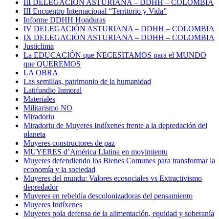
III DELEGACIÓN ASTURIANA – DDHH – COLOMBIA
III Encuentro Internacional “Territorio y Vida”
Informe DDHH Honduras
IV DELEGACIÓN ASTURIANA – DDHH – COLOMBIA
IX DELEGACIÓN ASTURIANA – DDHH – COLOMBIA
Justiclima
La EDUCACIÓN que NECESITAMOS para el MUNDO
que QUEREMOS
LA OBRA
Las semillas, patrimonio de la humanidad
Latifundio Inmoral
Materiales
Militarismo NO
Miradoriu
Miradoriu de Muyeres Indíxenes frente a la depredación del
planeta
Muyeres constructores de paz
MUYERES d’América Llatina en movimientu
Muyeres defendiendo los Bienes Comunes para transformar la
economía y la sociedad
Muyeres del mundu: Valores ecosociales vs Extractivismo
depredador
Muyeres en rebeldía descolonizadoras del pensamiento
Muyeres Indíxenes
Muyeres pola defensa de la alimentación, equidad y soberanía