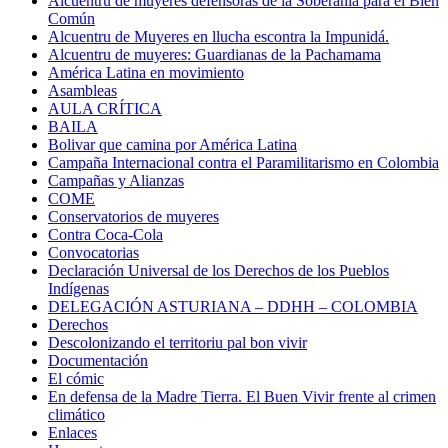
Alcuentru de muyeres defensoras de la Soberanía para el Bien
Común
Alcuentru de Muyeres en llucha escontra la Impunidá.
Alcuentru de muyeres: Guardianas de la Pachamama
América Latina en movimiento
Asambleas
AULA CRÍTICA
BAILA
Bolivar que camina por América Latina
Campaña Internacional contra el Paramilitarismo en Colombia
Campañas y Alianzas
COME
Conservatorios de muyeres
Contra Coca-Cola
Convocatorias
Declaración Universal de los Derechos de los Pueblos
Indígenas
DELEGACIÓN ASTURIANA – DDHH – COLOMBIA
Derechos
Descolonizando el territoriu pal bon vivir
Documentación
El cómic
En defensa de la Madre Tierra. El Buen Vivir frente al crimen
climático
Enlaces