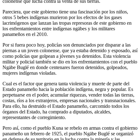
colonense que lucha contra la venta de sus tierras.
Pareciera, que este gobierno tiene una fascinación por los niños,
otros 5 bebes indígenas murieron por los efectos de los gases
lacrimógenos que lanzan las tropas represoras de este gobierno en
los enfrentamientos entre indígenas ngäbes y los militares
panameños en el 2010.
Por si fuera poco hoy, policías son denunciados por disparar a las
piernas a un joven colonense, que ya estaba detenido y esposado, así
como policías que golpean a jóvenes ya detenidos. Esta violencia
militar y policial también se dio en los enfrentamientos con el pueblo
Ngäbe Buglé en donde centenares fueron detenidos, golpeados,
mujeres indígenas violadas.
Cual es el factor que genera tanta violencia y muerte de parte del
Estado panameño hacia la población indígena, negra y popular. Es
perpetuarse en el poder, acumular riquezas, vender todas las tierras,
costas, ríos a los extranjeros, empresas nacionales y transnacionales.
Para ello, ha destruido el Estado panameño, carcomido todos los
órganos del Estado, ha comprado a diputados, alcaldes,
representantes de corregimiento.
Pero así, como el pueblo Kuna se rebelo en armas contra el gobierno
panameño un febrero de 1925, el pueblo Ngäbe Buglé se organizó
en defensa de su territorio en la lucha contra la minería y las