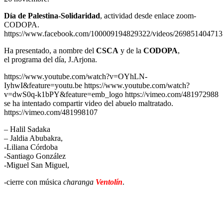
Día de Palestina-Solidaridad
, actividad desde enlace zoom-
CODOPA.
https://www.facebook.com/100009194829322/videos/269851404713
Ha presentado, a nombre del
CSCA
y de la
CODOPA
,
el programa del día, J.Arjona.
https://www.youtube.com/watch?v=OYhLN-
IyhwI&feature=youtu.be https://www.youtube.com/watch?
v=dwS0q-k1bPY&feature=emb_logo https://vimeo.com/481972988
se ha intentado compartir video del abuelo maltratado.
https://vimeo.com/481998107
– Halil Sadaka
– Jaldia Abubakra,
-Liliana Córdoba
-Santiago González
-Miguel San Miguel,
-cierre con música
charanga
Ventolín
.