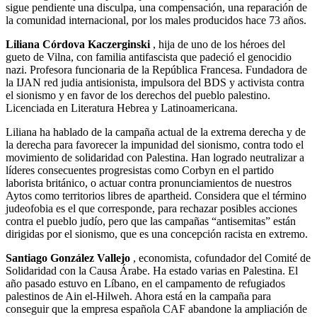
sigue pendiente una disculpa, una compensación, una reparación de
la comunidad internacional, por los males producidos hace 73 años.
Liliana Córdova Kaczerginski
, hija de uno de los héroes del
gueto de Vilna, con familia antifascista que padeció el genocidio
nazi. Profesora funcionaria de la República Francesa. Fundadora de
la IJAN red judia antisionista, impulsora del BDS y activista contra
el sionismo y en favor de los derechos del pueblo palestino.
Licenciada en Literatura Hebrea y Latinoamericana.
Liliana ha hablado de la campaña actual de la extrema derecha y de
la derecha para favorecer la impunidad del sionismo, contra todo el
movimiento de solidaridad con Palestina. Han logrado neutralizar a
líderes consecuentes progresistas como Corbyn en el partido
laborista británico, o actuar contra pronunciamientos de nuestros
Aytos como territorios libres de apartheid. Considera que el término
judeofobia es el que corresponde, para rechazar posibles acciones
contra el pueblo judío, pero que las campañas “antisemitas” están
dirigidas por el sionismo, que es una concepción racista en extremo.
Santiago González Vallejo
, economista, cofundador del Comité de
Solidaridad con la Causa Árabe. Ha estado varias en Palestina. El
año pasado estuvo en Líbano, en el campamento de refugiados
palestinos de Ain el-Hilweh. Ahora está en la campaña para
conseguir que la empresa española CAF abandone la ampliación de