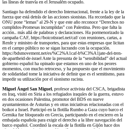
las líneas de tranvía en el Jerusalém ocupado.
Santiago ha defendido el derecho Internacional, frente a la ley de la
fuerza que está detrás de las acciones sionistas. Ha recordado que la
ONU pone “lemas” al 29-N y que este año reconoce “Derechos no
cumplidos-Promesas incumplidas” con Palestina. Pero que falta la
acción.. más allá de palabras y declaraciones. Ha pormenorizado la
campaña CAF, https://boicotisrael.net/caf/ con reuniones, cartas, a
Renfe y ministro de transportes, para que estas empresas que licitan
en el campo público no se sigan lucrando con la ocupación.
https://bdsmovement.net/es/%C2%A1caf-b%C3%A1jate-del-tren-
de-apartheid-de-israel Ante la presunta de la “sensibilidad” del actual
gobierno español ha opinado que estamos en uno de los peores
momentos, con mucho retroceso, y ha propuesto que el movimiento
de solidaridad tome la iniciativa de definir que es el semitismo, para
impedir su utilización por el sionismo racista.
Miguel Ángel San Miguel
, profesor activista del CSCA, brigadista
en Iraq, visitó en Siria a los refugiados iraquíes de la guerra, estuvo
en dos ocasiones Palestina, promotor del BDS en nueve
ayuntamientos de Asturias y en otras iniciativas relacionadas con el
boikot a Israel. Participó en la flotilla Rumbo a Gaza cuyo barco el
Gernika fue bloqueado en Grecia, participando en el encierro en la
embajada española para exigir el derecho a la libre navegación del
barco español. Coordinó la escala de la flotilla en Gijón hace dos