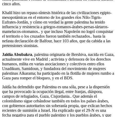
cinco años.
Khalil hizo un repaso-síntesis histórica de las civilizaciones egipto-
mesopotámicas en el entorno de los grandes ríos Nilo-Tigris-
Eufrates-Jordán, y cómo en verdad la gente palestina ha tenido
influencia y resistencia a griegos-romanos-árabes-persas-tártaros-
mamelucos-otomanos.. y que incluso Napoleón no logró conquistar
el territorio o los cruzados fueron también rechazados.. hasta la
nefasta declaración de Balfour, hace 103 años, que da cabida a las
pretensiones sionistas.
Jaldía Abubakra
, palestina originaria de Bershiva, nacida en Gaza,
actualmente vive en Madrid ; activista y defensora de los derechos
humanos, milita en varias asociaciones y colectivos entro ellos
Unadikum, Samidoun, y fundadora del movimiento de mujeres
palestinas Alkarama; ha participado en la flotilla de mujeres rumbo a
Gaza para romper el bloqueo, y en el BDS.
Jaldía ha defendido que Palestina es una sóla, pese a la dispersión
que ha provocado la ocupación ilegal, entre franjas, diáspora,
campos de refugiados, Gaza, Cisjordania.. Que además el
colonislismo sigue cebándose también en todos los países árabes,
con gobiernos autoritarios sin soberanía propia, que exlican hechos
recientes de sumisión a Israel. Ha explicado que el 29-N es una
fecha negativa para el pueblo palestino y los pueblos árabes, y que