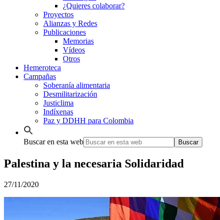
¿Quieres colaborar?
Proyectos
Alianzas y Redes
Publicaciones
Memorias
Vídeos
Otros
Hemeroteca
Campañas
Soberanía alimentaria
Desmilitarización
Justiclima
Indíxenas
Paz y DDHH para Colombia
Buscar en esta web
Palestina y la necesaria Solidaridad
27/11/2020