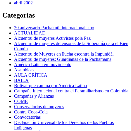
abril 2002
Categorías
20 aniversario Pachakuti: internacionalismo
ACTUALIDAD
Alcuentru de muyeres Activistes pola Paz
Alcuentru de muyeres defensoras de la Soberanía para el Bien
Común
Alcuentru de Muyeres en llucha escontra la Impunidá.
Alcuentru de muyeres: Guardianas de la Pachamama
América Latina en movimiento
Asambleas
AULA CRÍTICA
BAILA
Bolivar que camina por América Latina
Campaña Internacional contra el Paramilitarismo en Colombia
Campañas y Alianzas
COME
Conservatorios de muyeres
Contra Coca-Cola
Convocatorias
Declaración Universal de los Derechos de los Pueblos
Indígenas