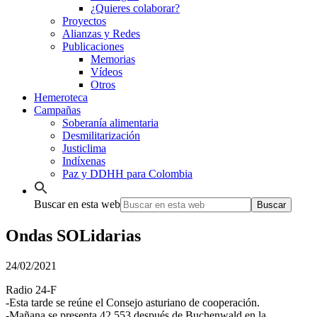
¿Quieres colaborar?
Proyectos
Alianzas y Redes
Publicaciones
Memorias
Vídeos
Otros
Hemeroteca
Campañas
Soberanía alimentaria
Desmilitarización
Justiclima
Indíxenas
Paz y DDHH para Colombia
Buscar en esta web
Ondas SOLidarias
24/02/2021
Radio 24-F
-Esta tarde se reúne el Consejo asturiano de cooperación.
-Mañana se presenta 42.553 después de Buchenwald en la