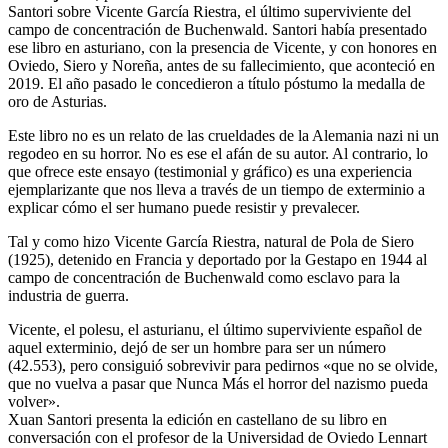
Santori sobre Vicente García Riestra, el último superviviente del
campo de concentración de Buchenwald. Santori había presentado
ese libro en asturiano, con la presencia de Vicente, y con honores en
Oviedo, Siero y Noreña, antes de su fallecimiento, que aconteció en
2019. El año pasado le concedieron a título póstumo la medalla de
oro de Asturias.
Este libro no es un relato de las crueldades de la Alemania nazi ni un
regodeo en su horror. No es ese el afán de su autor. Al contrario, lo
que ofrece este ensayo (testimonial y gráfico) es una experiencia
ejemplarizante que nos lleva a través de un tiempo de exterminio a
explicar cómo el ser humano puede resistir y prevalecer.
Tal y como hizo Vicente García Riestra, natural de Pola de Siero
(1925), detenido en Francia y deportado por la Gestapo en 1944 al
campo de concentración de Buchenwald como esclavo para la
industria de guerra.
Vicente, el polesu, el asturianu, el último superviviente español de
aquel exterminio, dejó de ser un hombre para ser un número
(42.553), pero consiguió sobrevivir para pedirnos «que no se olvide,
que no vuelva a pasar que Nunca Más el horror del nazismo pueda
volver».
Xuan Santori presenta la edición en castellano de su libro en
conversación con el profesor de la Universidad de Oviedo Lennart