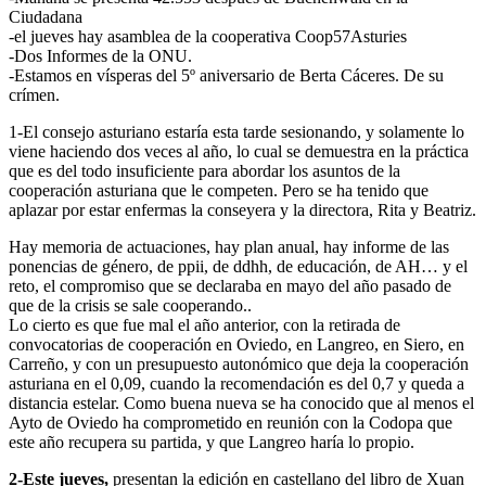
Ciudadana
-el jueves hay asamblea de la cooperativa Coop57Asturies
-Dos Informes de la ONU.
-Estamos en vísperas del 5º aniversario de Berta Cáceres. De su
crímen.
1-El consejo asturiano estaría esta tarde sesionando, y solamente lo
viene haciendo dos veces al año, lo cual se demuestra en la práctica
que es del todo insuficiente para abordar los asuntos de la
cooperación asturiana que le competen. Pero se ha tenido que
aplazar por estar enfermas la conseyera y la directora, Rita y Beatriz.
Hay memoria de actuaciones, hay plan anual, hay informe de las
ponencias de género, de ppii, de ddhh, de educación, de AH… y el
reto, el compromiso que se declaraba en mayo del año pasado de
que de la crisis se sale cooperando..
Lo cierto es que fue mal el año anterior, con la retirada de
convocatorias de cooperación en Oviedo, en Langreo, en Siero, en
Carreño, y con un presupuesto autonómico que deja la cooperación
asturiana en el 0,09, cuando la recomendación es del 0,7 y queda a
distancia estelar. Como buena nueva se ha conocido que al menos el
Ayto de Oviedo ha comprometido en reunión con la Codopa que
este año recupera su partida, y que Langreo haría lo propio.
2-Este jueves,
presentan la edición en castellano del libro de Xuan