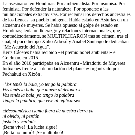
La asesinaron en Honduras. Por ambientalista. Por insumisa. Por
feminista. Por defender la naturaleza. Por oponerse a las
multinacionales extractivistas. Por reclamar los derechos ancestrales
de los Lencas, su pueblo indígena. Había estado en Asturias en un
alcuentru de muyeres. Se había opuesto al golpe de estado en
Honduras; tenía un liderazgo y relaciones internacionales, que,
contradictoriamente, se MULTIPLICARON tras su crimen, tras el
cual, al poco tiempo Xulio Arbesú y Anabel Santiago le dedicaban
“Me Acuerdo del Agua”.
Berta Cáceres había recibido «el premio nobel ambiental» el
Goldman, en 2015.
En el año 2010 participaba en Alcuentru «Miradoriu de Muyeres
Indíxenes frente a la depredación del planeta» organizado por
Pachakuti en Xixón .
«
Vos tenés la bala, yo tengo la palabra
Vos tenés la bala, que muere al detonarse
Vos tenés la bala, yo tengo la palabra
Tengo la palabra, que vive al replicarse»
«Mesoamérica clama fuera de nuestra tierra ya
ni olvido, ni perdón
justicia y verdad
»
¡Berta vive! ¡La lucha sigue!
¡Berta no murió! ¡Se multiplicó!