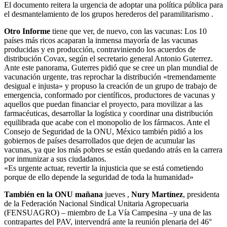
El documento reitera la urgencia de adoptar una política pública para
el desmantelamiento de los grupos herederos del paramilitarismo .
Otro Informe
tiene que ver, de nuevo, con las vacunas: Los 10
países más ricos acaparan la inmensa mayoría de las vacunas
producidas y en producción, contraviniendo los acuerdos de
distribución Covax, según el secretario general Antonio Guterrez.
Ante este panorama, Guterres pidió que se cree un plan mundial de
vacunación urgente, tras reprochar la distribución «tremendamente
desigual e injusta» y propuso la creación de un grupo de trabajo de
emergencia, conformado por científicos, productores de vacunas y
aquellos que puedan financiar el proyecto, para movilizar a las
farmacéuticas, desarrollar la logística y coordinar una distribución
equilibrada que acabe con el monopolio de los fármacos. Ante el
Consejo de Seguridad de la ONU, México también pidió a los
gobiernos de países desarrollados que dejen de acumular las
vacunas, ya que los más pobres se están quedando atrás en la carrera
por inmunizar a sus ciudadanos.
«Es urgente actuar, revertir la injusticia que se está cometiendo
porque de ello depende la seguridad de toda la humanidad»
También en la ONU mañana
jueves ,
Nury Martínez
, presidenta
de la Federación Nacional Sindical Unitaria Agropecuaria
(FENSUAGRO) – miembro de La Vía Campesina –y una de las
contrapartes del PAV, intervendrá ante la reunión plenaria del 46°