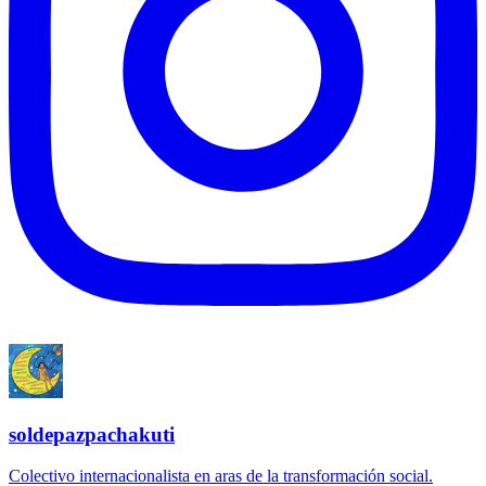
soldepazpachakuti
Colectivo internacionalista en aras de la transformación social.