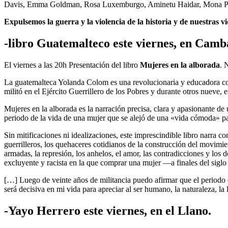
Davis, Emma Goldman, Rosa Luxemburgo, Aminetu Haidar, Mona Polac
Expulsemos la guerra y la violencia de la historia y de nuestras vi
-libro Guatemalteco este viernes, en Camb
El viernes a las 20h Presentación del libro
Mujeres en la alborada
. 
La guatemalteca Yolanda Colom es una revolucionaria y educadora con
militó en el Ejército Guerrillero de los Pobres y durante otros nueve,
Mujeres en la alborada es la narración precisa, clara y apasionante de
periodo de la vida de una mujer que se alejó de una «vida cómoda» par
Sin mitificaciones ni idealizaciones, este imprescindible libro narra c
guerrilleros, los quehaceres cotidianos de la construcción del movimien
armadas, la represión, los anhelos, el amor, las contradicciones y los
excluyente y racista en la que comprar una mujer —a finales del sig
[…] Luego de veinte años de militancia puedo afirmar que el periodo 
será decisiva en mi vida para apreciar al ser humano, la naturaleza, la 
-Yayo Herrero este viernes, en el Llano.