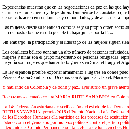
Experiencias muestran que en las negociaciones de paz en las que ha
culminar en un acuerdo y de perdurar. También se ha constatado que l
de radicalización en sus familias y comunidades, y de actuar para impe
Las mujeres, desde su identidad como tales y su propio orden socio sim
han demostrado que resulta posible trabajar juntas por la Paz.
Sin embargo, la participación y el liderazgo de las mujeres siguen sien
Los conflictos bélicos generan un alto número de personas refugiadas.
mujeres y niñas son el grupo mayoritario de personas refugiadas: rep
mayoría son mujeres que han sufrido guerras en Siria, el Iraq y el Afg
La ley española prohíbe exportar armamento a lugares en donde pueda 
Pérsico, Arabia Saudita, con Ucrania, con Afganistán, Israel, Marr
Y hablando de Colombia y de ddhh y paz.. ayer sufrió un grave atent
Rechazamos atentado contra MARIA RUTH SANABRIA en Colom
La 14ª Delegación asturiana de verificación del estado de los Dere
RUTH SANABRIA, premio 2016 el Premio Nacional a la Defensa de 
de los Derechos Humanos ella participa de los procesos de restitución 
Estado como el genocidio por motivos políticos contra el partido polí
integrante del Comité Permanente por la Defensa de los Derechos Hu