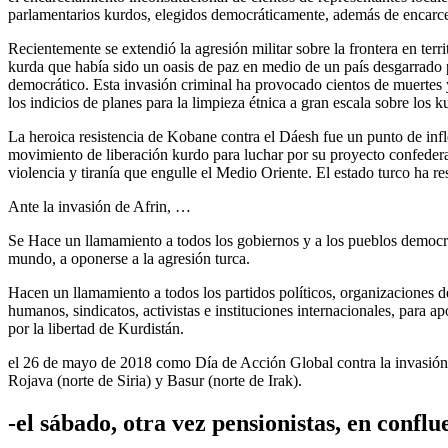
parlamentarios kurdos, elegidos democráticamente, además de encarcela
Recientemente se extendió la agresión militar sobre la frontera en ter
kurda que había sido un oasis de paz en medio de un país desgarrado p
democrático. Esta invasión criminal ha provocado cientos de muertes
los indicios de planes para la limpieza étnica a gran escala sobre los k
La heroica resistencia de Kobane contra el Dáesh fue un punto de infl
movimiento de liberación kurdo para luchar por su proyecto confederal 
violencia y tiranía que engulle el Medio Oriente. El estado turco ha r
Ante la invasión de Afrin, …
Se Hace un llamamiento a todos los gobiernos y a los pueblos democr
mundo, a oponerse a la agresión turca.
Hacen un llamamiento a todos los partidos políticos, organizaciones 
humanos, sindicatos, activistas e instituciones internacionales, para ap
por la libertad de Kurdistán.
el 26 de mayo de 2018 como Día de Acción Global contra la invasión
Rojava (norte de Siria) y Basur (norte de Irak).
-el sábado, otra vez pensionistas, en conflu