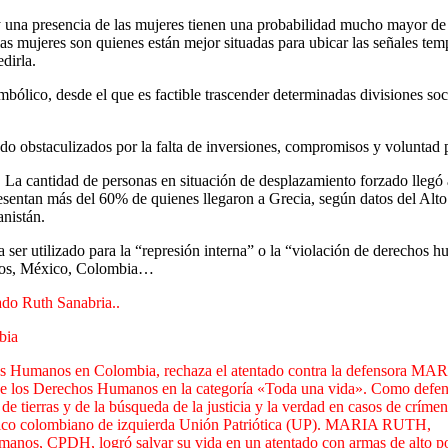
y una presencia de las mujeres tienen una probabilidad mucho mayor de
as mujeres son quienes están mejor situadas para ubicar las señales tem
dirla.
bólico, desde el que es factible trascender determinadas divisiones soc
do obstaculizados por la falta de inversiones, compromisos y voluntad po
 La cantidad de personas en situación de desplazamiento forzado llegó a
resentan más del 60% de quienes llegaron a Grecia, según datos del Al
anistán.
ser utilizado para la “represión interna” o la “violación de derechos 
uecos, México, Colombia…
ado Ruth Sanabria..
bia
chos Humanos en Colombia, rechaza el atentado contra la defensora MA
los Derechos Humanos en la categoría «Toda una vida».
Como defen
de tierras y de la búsqueda de la justicia y la verdad en casos de críme
tico colombiano de izquierda Unión Patriótica (UP).
MARIA RUTH,
manos, CPDH, logró salvar su vida en un atentado con armas de alto p