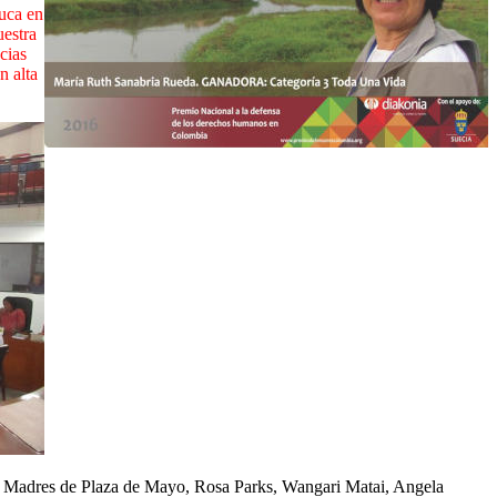
auca en
uestra
cias
n alta
 Las Madres de Plaza de Mayo, Rosa Parks, Wangari Matai, Angela