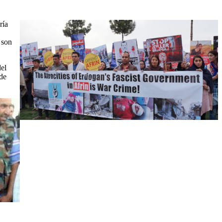
ría
 son
del
 de
.