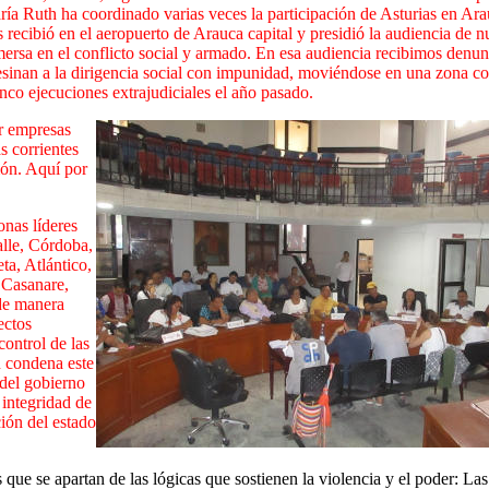
ía Ruth ha coordinado varias veces la participación de Asturias en Ar
ibió en el aeropuerto de Arauca capital y presidió la audiencia de n
ersa en el conflicto social y armado.
En esa audiencia recibimos denun
esinan a la dirigencia social con impunidad, moviéndose en una zona co
nco ejecuciones extrajudiciales el año pasado.
r empresas
s corrientes
ón. Aquí por
nas líderes
alle, Córdoba,
a, Atlántico,
 Casanare,
 de manera
ectos
control de las
 condena este
 del gobierno
 integridad de
ión del estado
s que se apartan de las lógicas que sostienen la violencia y el poder: