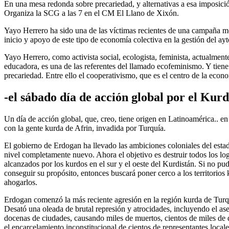
En una mesa redonda sobre precariedad, y alternativas a esa imposición 
Organiza la SCG a las 7 en el CM El Llano de Xixón.
Yayo Herrero ha sido una de las víctimas recientes de una campaña medi
inicio y apoyo de este tipo de economía colectiva en la gestión del ay
Yayo Herrero, como activista social, ecologista, feminista, actualmen
educadora, es una de las referentes del llamado ecofeminismo. Y tiene
precariedad. Entre ello el cooperativismo, que es el centro de la econo
-el sábado día de acción global por el Kurd
Un día de acción global, que, creo, tiene origen en Latinoamérica.. en
con la gente kurda de Afrin, invadida por Turquía.
El gobierno de Erdogan ha llevado las ambiciones coloniales del esta
nivel completamente nuevo. Ahora el objetivo es destruir todos los lo
alcanzados por los kurdos en el sur y el oeste del Kurdistán. Si no pu
conseguir su propósito, entonces buscará poner cerco a los territorios
ahogarlos.
Erdogan comenzó la más reciente agresión en la región kurda de Turq
Desató una oleada de brutal represión y atrocidades, incluyendo el as
docenas de ciudades, causando miles de muertos, cientos de miles de
el encarcelamiento inconstitucional de cientos de representantes locale