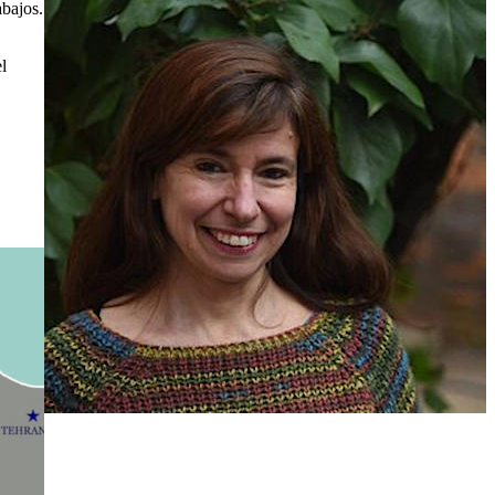
abajos.
l