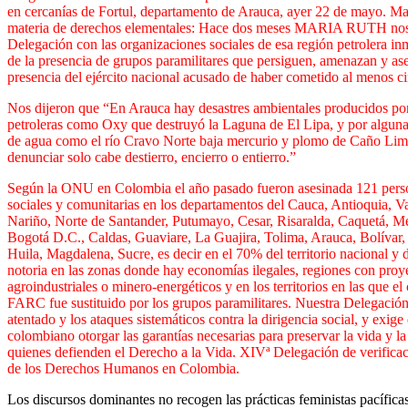
en cercanías de Fortul, departamento de Arauca, ayer 22 de mayo.
Mar
materia de derechos elementales: Hace dos meses MARIA RUTH nos rec
Delegación con las organizaciones sociales de esa región petrolera inm
de la presencia de grupos paramilitares que persiguen, amenazan y as
presencia del ejército nacional acusado de haber cometido al menos ci
Nos dijeron que “En Arauca hay desastres ambientales producidos po
petroleras como Oxy que destruyó la Laguna de El Lipa, y por alguna
de agua como el río Cravo Norte baja mercurio y plomo de Caño Lim
denunciar solo cabe destierro, encierro o entierro.”
Según la ONU en Colombia el año pasado fueron asesinada 121 perso
sociales y comunitarias en los departamentos del Cauca, Antioquia, V
Nariño, Norte de Santander, Putumayo, Cesar, Risaralda, Caquetá, Met
Bogotá D.C., Caldas, Guaviare, La Guajira, Tolima, Arauca, Bolívar,
Huila, Magdalena, Sucre, es decir en el 70% del territorio nacional y
notoria en las zonas donde hay economías ilegales, regiones con proy
agroindustriales o minero-energéticos y en los territorios en las que el 
FARC fue sustituido por los grupos paramilitares.
Nuestra Delegación
atentado y los ataques sistemáticos contra la dirigencia social, y exige
colombiano otorgar las garantías necesarias para preservar la vida y la
quienes defienden el Derecho a la Vida.
XIVª Delegación de verificac
de los Derechos Humanos en Colombia.
Los discursos dominantes no recogen las prácticas feministas pacífica