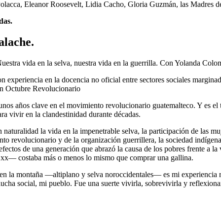
ca, Eleanor Roosevelt, Lidia Cacho, Gloria Guzmán, las Madres de lo
das.
alache.
Nuestra vida en la selva, nuestra vida en la guerrilla. Con Yolanda Colo
 experiencia en la docencia no oficial entre sectores sociales margina
 en Octubre Revolucionario
 unos años clave en el movimiento revolucionario guatemalteco. Y es el 
a vivir en la clandestinidad durante décadas.
on naturalidad la vida en la impenetrable selva, la participación de las m
to revolucionario y de la organización guerrillera, la sociedad indígena
 defectos de una generación que abrazó la causa de los pobres frente a l
lo xx— costaba más o menos lo mismo que comprar una gallina.
en la montaña —altiplano y selva noroccidentales— es mi experiencia re
lucha social, mi pueblo. Fue una suerte vivirla, sobrevivirla y reflexionar