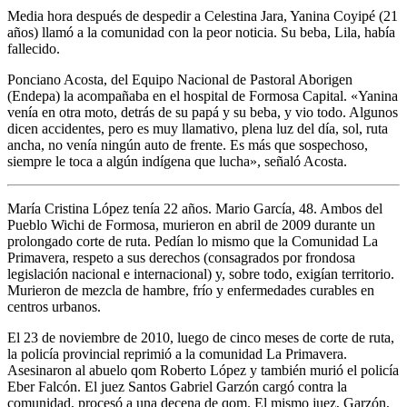
Media hora después de despedir a Celestina Jara, Yanina Coyipé (21
años) llamó a la comunidad con la peor noticia. Su beba, Lila, había
fallecido.
Ponciano Acosta, del Equipo Nacional de Pastoral Aborigen
(Endepa) la acompañaba en el hospital de Formosa Capital. «Yanina
venía en otra moto, detrás de su papá y su beba, y vio todo. Algunos
dicen accidentes, pero es muy llamativo, plena luz del día, sol, ruta
ancha, no venía ningún auto de frente. Es más que sospechoso,
siempre le toca a algún indígena que lucha», señaló Acosta.
María Cristina López tenía 22 años. Mario García, 48. Ambos del
Pueblo Wichi de Formosa, murieron en abril de 2009 durante un
prolongado corte de ruta. Pedían lo mismo que la Comunidad La
Primavera, respeto a sus derechos (consagrados por frondosa
legislación nacional e internacional) y, sobre todo, exigían territorio.
Murieron de mezcla de hambre, frío y enfermedades curables en
centros urbanos.
El 23 de noviembre de 2010, luego de cinco meses de corte de ruta,
la policía provincial reprimió a la comunidad La Primavera.
Asesinaron al abuelo qom Roberto López y también murió el policía
Eber Falcón. El juez Santos Gabriel Garzón cargó contra la
comunidad, procesó a una decena de qom. El mismo juez, Garzón,