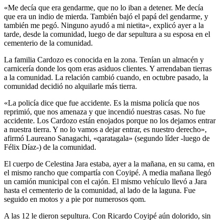
«Me decía que era gendarme, que no lo iban a detener. Me decía
que era un indio de mierda. También bajó el papá del gendarme, y
también me pegó. Ninguno ayudó a mi nietita», explicó ayer a la
tarde, desde la comunidad, luego de dar sepultura a su esposa en el
cementerio de la comunidad.
La familia Cardozo es conocida en la zona. Tenían un almacén y
carnicería donde los qom eras asiduos clientes. Y arrendaban tierras
a la comunidad. La relación cambió cuando, en octubre pasado, la
comunidad decidió no alquilarle más tierra.
«La policía dice que fue accidente. Es la misma policía que nos
reprimió, que nos amenaza y que incendió nuestras casas. No fue
accidente. Los Cardozo están enojados porque no los dejamos entrar
a nuestra tierra. Y no lo vamos a dejar entrar, es nuestro derecho»,
afirmó Laureano Sanagachi, «qaratagala» (segundo líder -luego de
Félix Díaz-) de la comunidad.
El cuerpo de Celestina Jara estaba, ayer a la mañana, en su cama, en
el mismo rancho que compartía con Coyipé. A media mañana llegó
un camión municipal con el cajón. El mismo vehículo llevó a Jara
hasta el cementerio de la comunidad, al lado de la laguna. Fue
seguido en motos y a pie por numerosos qom.
A las 12 le dieron sepultura. Con Ricardo Coyipé aún dolorido, sin