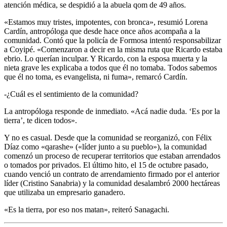
atención médica, se despidió a la abuela qom de 49 años.
«Estamos muy tristes, impotentes, con bronca», resumió Lorena
Cardín, antropóloga que desde hace once años acompaña a la
comunidad. Contó que la policía de Formosa intentó responsabilizar
a Coyipé. «Comenzaron a decir en la misma ruta que Ricardo estaba
ebrio. Lo querían inculpar. Y Ricardo, con la esposa muerta y la
nieta grave les explicaba a todos que él no tomaba. Todos sabemos
que él no toma, es evangelista, ni fuma», remarcó Cardín.
-¿Cuál es el sentimiento de la comunidad?
La antropóloga responde de inmediato. «Acá nadie duda. ‘Es por la
tierra’, te dicen todos».
Y no es casual. Desde que la comunidad se reorganizó, con Félix
Díaz como «qarashe» («líder junto a su pueblo»), la comunidad
comenzó un proceso de recuperar territorios que estaban arrendados
o tomados por privados. El último hito, el 15 de octubre pasado,
cuando venció un contrato de arrendamiento firmado por el anterior
líder (Cristino Sanabria) y la comunidad desalambró 2000 hectáreas
que utilizaba un empresario ganadero.
«Es la tierra, por eso nos matan», reiteró Sanagachi.