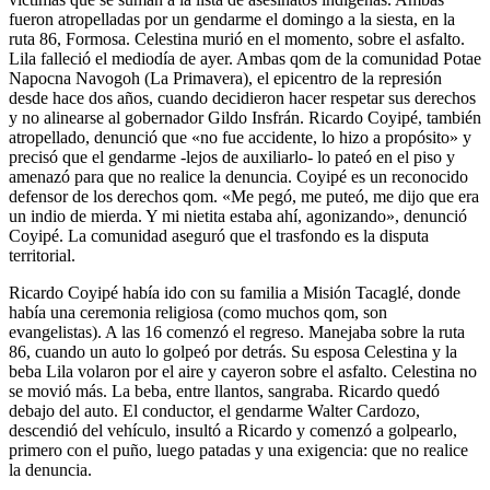
fueron atropelladas por un gendarme el domingo a la siesta, en la
ruta 86, Formosa. Celestina murió en el momento, sobre el asfalto.
Lila falleció el mediodía de ayer. Ambas qom de la comunidad Potae
Napocna Navogoh (La Primavera), el epicentro de la represión
desde hace dos años, cuando decidieron hacer respetar sus derechos
y no alinearse al gobernador Gildo Insfrán. Ricardo Coyipé, también
atropellado, denunció que «no fue accidente, lo hizo a propósito» y
precisó que el gendarme -lejos de auxiliarlo- lo pateó en el piso y
amenazó para que no realice la denuncia. Coyipé es un reconocido
defensor de los derechos qom. «Me pegó, me puteó, me dijo que era
un indio de mierda. Y mi nietita estaba ahí, agonizando», denunció
Coyipé. La comunidad aseguró que el trasfondo es la disputa
territorial.
Ricardo Coyipé había ido con su familia a Misión Tacaglé, donde
había una ceremonia religiosa (como muchos qom, son
evangelistas). A las 16 comenzó el regreso. Manejaba sobre la ruta
86, cuando un auto lo golpeó por detrás. Su esposa Celestina y la
beba Lila volaron por el aire y cayeron sobre el asfalto. Celestina no
se movió más. La beba, entre llantos, sangraba. Ricardo quedó
debajo del auto. El conductor, el gendarme Walter Cardozo,
descendió del vehículo, insultó a Ricardo y comenzó a golpearlo,
primero con el puño, luego patadas y una exigencia: que no realice
la denuncia.