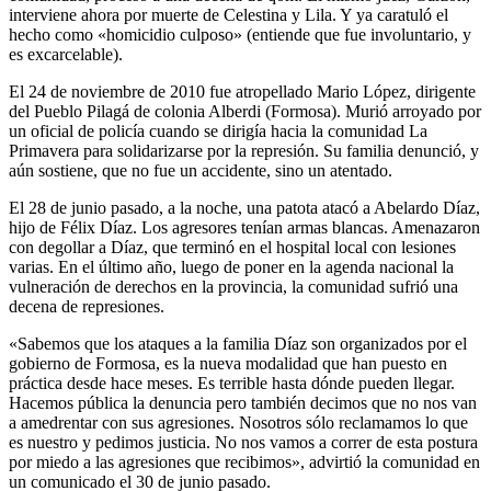
interviene ahora por muerte de Celestina y Lila. Y ya caratuló el
hecho como «homicidio culposo» (entiende que fue involuntario, y
es excarcelable).
El 24 de noviembre de 2010 fue atropellado Mario López, dirigente
del Pueblo Pilagá de colonia Alberdi (Formosa). Murió arroyado por
un oficial de policía cuando se dirigía hacia la comunidad La
Primavera para solidarizarse por la represión. Su familia denunció, y
aún sostiene, que no fue un accidente, sino un atentado.
El 28 de junio pasado, a la noche, una patota atacó a Abelardo Díaz,
hijo de Félix Díaz. Los agresores tenían armas blancas. Amenazaron
con degollar a Díaz, que terminó en el hospital local con lesiones
varias. En el último año, luego de poner en la agenda nacional la
vulneración de derechos en la provincia, la comunidad sufrió una
decena de represiones.
«Sabemos que los ataques a la familia Díaz son organizados por el
gobierno de Formosa, es la nueva modalidad que han puesto en
práctica desde hace meses. Es terrible hasta dónde pueden llegar.
Hacemos pública la denuncia pero también decimos que no nos van
a amedrentar con sus agresiones. Nosotros sólo reclamamos lo que
es nuestro y pedimos justicia. No nos vamos a correr de esta postura
por miedo a las agresiones que recibimos», advirtió la comunidad en
un comunicado el 30 de junio pasado.