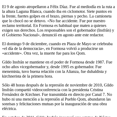
El 9 de agosto atropellaron a Félix Díaz. Fue al mediodía en la ruta a
la altura Laguna Blanca, cuando iba en ciclomotor. Siete puntos en
la frente, fuertes golpes en el brazo, piernas y pecho. La camioneta
que lo chocó no se detuvo. «No fue accidente. Fue por nuestro
reclamo territorial. En Formosa es habitual que maten a quienes
exigen sus derechos. Los responsables son el gobernador (Insfrán) y
el Gobierno Nacional», denunció en agosto ante este redactor.
El domingo 9 de diciembre, cuando en Plaza de Mayo se celebraba
«el día de la democracia», en Formosa volvió a producirse un
«accidente». Otra vez, la muerte fue para los Qom.
Gildo Insfrán se mantiene en el poder de Formosa desde 1987. Fue
ocho años vicegobernador y, desde 1995 es gobernador. Fue
menemista, tuvo buena relación con la Alianza, fue duhaldista y
kirchnerista de la primera hora.
Sólo 48 horas después de la represión de noviembre de 2010, Gildo
Insfrán compartió videoconferencia con la presidenta Cristina
Fernández de Kirchner. Fue transmitida en directo por Canal 7. No
hubo ni una mención a la represión al Pueblo Qom, abundaron las
sonrisas y felicitaciones mutuas por la inauguración de una obra
eléctrica.