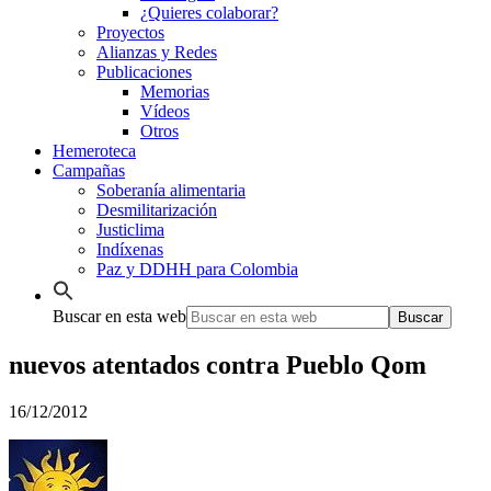
¿Quieres colaborar?
Proyectos
Alianzas y Redes
Publicaciones
Memorias
Vídeos
Otros
Hemeroteca
Campañas
Soberanía alimentaria
Desmilitarización
Justiclima
Indíxenas
Paz y DDHH para Colombia
Buscar en esta web
nuevos atentados contra Pueblo Qom
16/12/2012