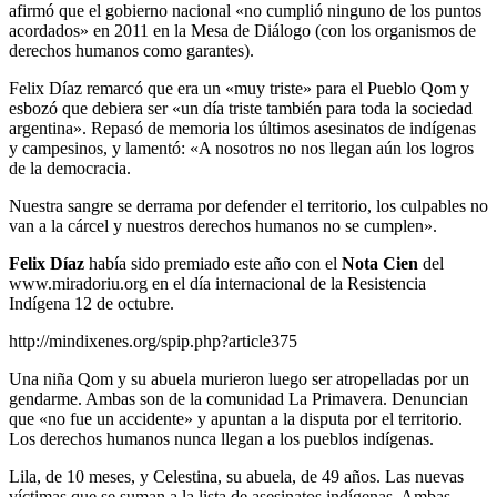
afirmó que el gobierno nacional «no cumplió ninguno de los puntos
acordados» en 2011 en la Mesa de Diálogo (con los organismos de
derechos humanos como garantes).
Felix Díaz remarcó que era un «muy triste» para el Pueblo Qom y
esbozó que debiera ser «un día triste también para toda la sociedad
argentina». Repasó de memoria los últimos asesinatos de indígenas
y campesinos, y lamentó: «A nosotros no nos llegan aún los logros
de la democracia.
Nuestra sangre se derrama por defender el territorio, los culpables no
van a la cárcel y nuestros derechos humanos no se cumplen».
Felix Díaz
había sido premiado este año con el
Nota Cien
del
www.miradoriu.org en el día internacional de la Resistencia
Indígena 12 de octubre.
http://mindixenes.org/spip.php?article375
Una niña Qom y su abuela murieron luego ser atropelladas por un
gendarme. Ambas son de la comunidad La Primavera. Denuncian
que «no fue un accidente» y apuntan a la disputa por el territorio.
Los derechos humanos nunca llegan a los pueblos indígenas.
Lila, de 10 meses, y Celestina, su abuela, de 49 años. Las nuevas
víctimas que se suman a la lista de asesinatos indígenas. Ambas