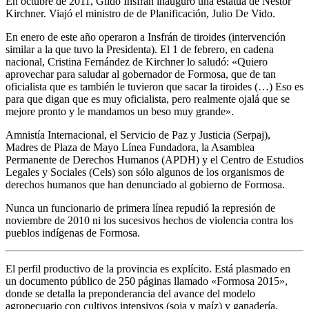
En octubre de 2011, Gildo Insfrán inauguró una estatua de Néstor
Kirchner. Viajó el ministro de de Planificación, Julio De Vido.
En enero de este año operaron a Insfrán de tiroides (intervención
similar a la que tuvo la Presidenta). El 1 de febrero, en cadena
nacional, Cristina Fernández de Kirchner lo saludó: «Quiero
aprovechar para saludar al gobernador de Formosa, que de tan
oficialista que es también le tuvieron que sacar la tiroides (…) Eso es
para que digan que es muy oficialista, pero realmente ojalá que se
mejore pronto y le mandamos un beso muy grande».
Amnistía Internacional, el Servicio de Paz y Justicia (Serpaj),
Madres de Plaza de Mayo Línea Fundadora, la Asamblea
Permanente de Derechos Humanos (APDH) y el Centro de Estudios
Legales y Sociales (Cels) son sólo algunos de los organismos de
derechos humanos que han denunciado al gobierno de Formosa.
Nunca un funcionario de primera línea repudió la represión de
noviembre de 2010 ni los sucesivos hechos de violencia contra los
pueblos indígenas de Formosa.
El perfil productivo de la provincia es explícito. Está plasmado en
un documento público de 250 páginas llamado «Formosa 2015»,
donde se detalla la preponderancia del avance del modelo
agropecuario con cultivos intensivos (soja y maíz) y ganadería.