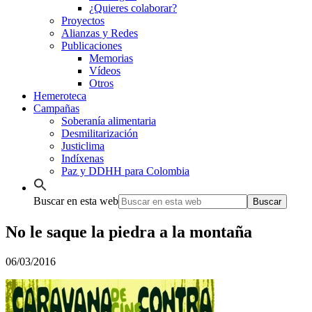
¿Quieres colaborar?
Proyectos
Alianzas y Redes
Publicaciones
Memorias
Vídeos
Otros
Hemeroteca
Campañas
Soberanía alimentaria
Desmilitarización
Justiclima
Indíxenas
Paz y DDHH para Colombia
Buscar en esta web
No le saque la piedra a la montaña
06/03/2016