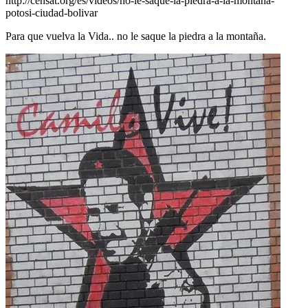
http://censat.org/es/videos/no-le-saque-la-piedra-a-la-montana-
potosi-ciudad-bolivar
Para que vuelva la Vida.. no le saque la piedra a la montaña.