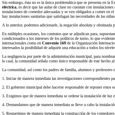
Sin embargo, ésta no es la única problemática que se presenta en la
eléctrica
, es decir que las aulas de clase no cuentan con instalacione
instalaciones de comedor adecuadas y se ven obligados a comer en el s
hay instalaciones sanitarias que satisfagan las necesidades de las niña
A lo anterior, podemos adicionarle, la negación absoluta y obstinada p
En múltiples ocasiones, los contratos que se adjudican para, supuestam
condicionados a los intereses de los políticos de turno, lo que eviden
internacionales como en
Convenio 169
de la Organización Internacio
interesados la posibilidad de adquirir una educación a todos los nivel
La negligencia por parte de la administración municipal, para nomb
lo cual, la comunidad señala como único responsable de este hecho 
La comunidad, así como los padres de familia, alumnos y profesor
1. Iniciar de manera inmediata las investigaciones correspondientes pa
2. El gobierno municipal debe hacerse responsable de reponer estos 
3. Exigimos que de manera inmediata se ordene la instalación de luz el
4. Demandamos que de manera inmediata se lleve a cabo la instalación 
5. Requerimos de manera inmediata la construcción de los comedores p