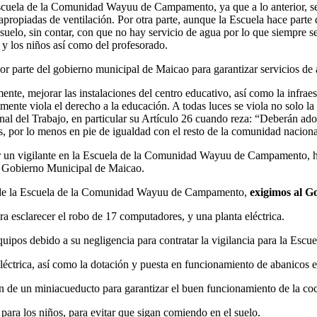
 Escuela de la Comunidad Wayuu de Campamento, ya que a lo anterior, s
s apropiadas de ventilación. Por otra parte, aunque la Escuela hace part
uelo, sin contar, con que no hay servicio de agua por lo que siempre s
s y los niños así como del profesorado.
or parte del gobierno municipal de Maicao para garantizar servicios de 
ente, mejorar las instalaciones del centro educativo, así como la infraes
temente viola el derecho a la educación. A todas luces se viola no solo l
nal del Trabajo, en particular su Artículo 26 cuando reza: “Deberán ado
es, por lo menos en pie de igualdad con el resto de la comunidad naciona
rar un vigilante en la Escuela de la Comunidad Wayuu de Campamento, h
al Gobierno Municipal de Maicao.
es de la Escuela de la Comunidad Wayuu de Campamento,
exigimos al G
ra esclarecer el robo de 17 computadores, y una planta eléctrica.
equipos debido a su negligencia para contratar la vigilancia para la 
éctrica, así como la dotación y puesta en funcionamiento de abanicos en
de un miniacueducto para garantizar el buen funcionamiento de la cocin
ara los niños, para evitar que sigan comiendo en el suelo.