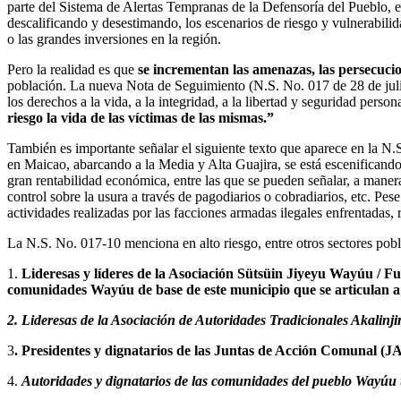
parte del Sistema de Alertas Tempranas de la Defensoría del Pueblo, e
descalificando y desestimando, los escenarios de riesgo y vulnerabilid
o las grandes inversiones en la región.
Pero la realidad es que
se incrementan las amenazas, las persecucio
población. La nueva Nota de Seguimiento (N.S. No. 017 de 28 de juli
los derechos a la vida, a la integridad, a la libertad y seguridad person
riesgo la vida de las víctimas de las mismas.”
También es importante señalar el siguiente texto que aparece en la N
en Maicao, abarcando a la Media y Alta Guajira, se está escenificando 
gran rentabilidad económica, entre las que se pueden señalar, a manera 
control sobre la usura a través de pagodiarios o cobradiarios, etc. Pe
actividades realizadas por las facciones armadas ilegales enfrentadas,
La N.S. No. 017-10 menciona en alto riesgo, entre otros sectores pobla
1.
Lideresas y líderes de la Asociación Sütsüin Jiyeyu Wayúu / F
comunidades Wayúu de base de este municipio que se articulan a 
2. Lideresas de la Asociación de Autoridades Tradicionales Akalinj
3
. Presidentes y dignatarios de las Juntas de Acción Comunal (J
4.
Autoridades y dignatarios de las comunidades del pueblo Wayúu 