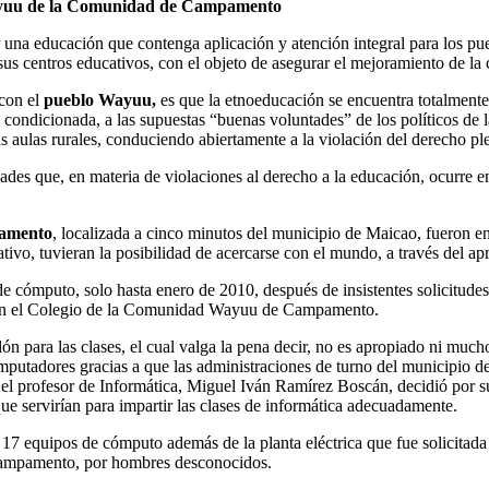
 Wayuu de la Comunidad de Campamento
 una educación que contenga aplicación y atención integral para los p
sus centros educativos, con el objeto de asegurar el mejoramiento de la 
con el
pueblo Wayuu,
es que la etnoeducación se encuentra totalmente
condicionada, a las supuestas “buenas voluntades” de los políticos de l
s aulas rurales, conduciendo abiertamente a la violación del derecho pl
dades que, en materia de violaciones al derecho a la educación, ocurre e
pamento
, localizada a cinco minutos del municipio de Maicao, fueron 
ivo, tuvieran la posibilidad de acercarse con el mundo, a través del apr
de cómputo, solo hasta enero de 2010, después de insistentes solicitude
ca en el Colegio de la Comunidad Wayuu de Campamento.
ón para las clases, el cual valga la pena decir, no es apropiado ni much
tadores gracias a que las administraciones de turno del municipio d
, el profesor de Informática, Miguel Iván Ramírez Boscán, decidió por su
que servirían para impartir las clases de informática adecuadamente.
7 equipos de cómputo además de la planta eléctrica que fue solicitada e
Campamento, por hombres desconocidos.