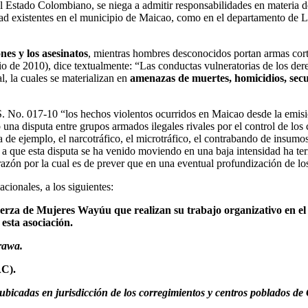
l Estado Colombiano, se niega a admitir responsabilidades en materia d
ad existentes en el municipio de Maicao, como en el departamento de La 
nes y los asesinatos
, mientras hombres desconocidos portan armas cortas
o de 2010), dice textualmente: “Las conductas vulneratorias de los de
al, la cuales se materializan en
amenazas de muertes, homicidios, secu
.S. No. 017-10 “los hechos violentos ocurridos en Maicao desde la emis
una disputa entre grupos armados ilegales rivales por el control de los 
de ejemplo, el narcotráfico, el microtráfico, el contrabando de insumos q
se a que esta disputa se ha venido moviendo en una baja intensidad ha t
 razón por la cual es de prever que en una eventual profundización de los
cionales, a los siguientes:
uerza de Mujeres Wayúu que realizan su trabajo organizativo en el 
esta asociación.
irawa.
AC).
ubicadas en jurisdicción de los corregimientos y centros poblados 