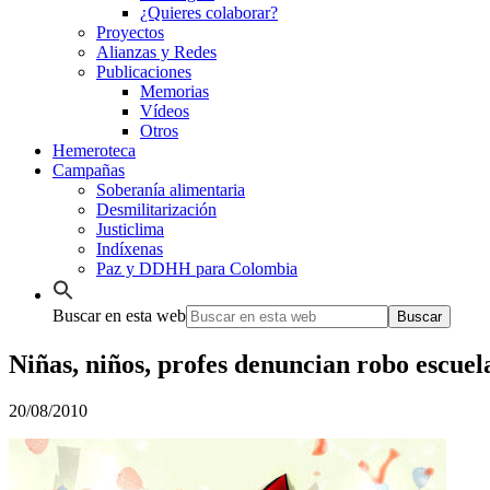
¿Quieres colaborar?
Proyectos
Alianzas y Redes
Publicaciones
Memorias
Vídeos
Otros
Hemeroteca
Campañas
Soberanía alimentaria
Desmilitarización
Justiclima
Indíxenas
Paz y DDHH para Colombia
Buscar en esta web
Niñas, niños, profes denuncian robo escue
20/08/2010