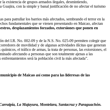
e la existencia de grupos armados ilegales, desmintiendo,
Guajira, con la simple y banal justificación de no afectar el turismo
 para patrullar los barrios más afectados, sembrando el terror en la
rechos fundamentales que se vienen presentando en Maicao, afectan
estros, desplazamientos forzados, extorsiones que ponen en
ión del I.R. No. 002-09 y de la N.S. No. 025-09 permiten colegir que
corredores de movilidad y de algunas actividades ilícitas que generan
uímicos, el tráfico de armas, la trata de personas, las extorsiones, el
erminado afectando a personas que son totalmente ajenas a las
 enfrentamientos será la población civil la más afectada”.
municipio de Maicao así como para las lideresas de las
de Carraipía, La Majayura, Montelara, Santacruz y Paraguachón.