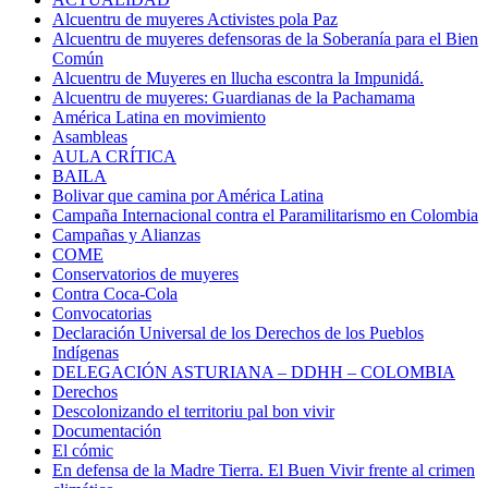
Alcuentru de muyeres Activistes pola Paz
Alcuentru de muyeres defensoras de la Soberanía para el Bien
Común
Alcuentru de Muyeres en llucha escontra la Impunidá.
Alcuentru de muyeres: Guardianas de la Pachamama
América Latina en movimiento
Asambleas
AULA CRÍTICA
BAILA
Bolivar que camina por América Latina
Campaña Internacional contra el Paramilitarismo en Colombia
Campañas y Alianzas
COME
Conservatorios de muyeres
Contra Coca-Cola
Convocatorias
Declaración Universal de los Derechos de los Pueblos
Indígenas
DELEGACIÓN ASTURIANA – DDHH – COLOMBIA
Derechos
Descolonizando el territoriu pal bon vivir
Documentación
El cómic
En defensa de la Madre Tierra. El Buen Vivir frente al crimen