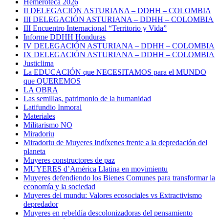
Hemeroteca 2026
II DELEGACIÓN ASTURIANA – DDHH – COLOMBIA
III DELEGACIÓN ASTURIANA – DDHH – COLOMBIA
III Encuentro Internacional “Territorio y Vida”
Informe DDHH Honduras
IV DELEGACIÓN ASTURIANA – DDHH – COLOMBIA
IX DELEGACIÓN ASTURIANA – DDHH – COLOMBIA
Justiclima
La EDUCACIÓN que NECESITAMOS para el MUNDO
que QUEREMOS
LA OBRA
Las semillas, patrimonio de la humanidad
Latifundio Inmoral
Materiales
Militarismo NO
Miradoriu
Miradoriu de Muyeres Indíxenes frente a la depredación del
planeta
Muyeres constructores de paz
MUYERES d’América Llatina en movimientu
Muyeres defendiendo los Bienes Comunes para transformar la
economía y la sociedad
Muyeres del mundu: Valores ecosociales vs Extractivismo
depredador
Muyeres en rebeldía descolonizadoras del pensamiento