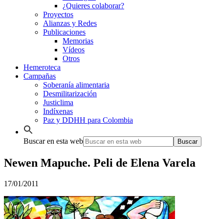
¿Quieres colaborar?
Proyectos
Alianzas y Redes
Publicaciones
Memorias
Vídeos
Otros
Hemeroteca
Campañas
Soberanía alimentaria
Desmilitarización
Justiclima
Indíxenas
Paz y DDHH para Colombia
Buscar en esta web
Newen Mapuche. Peli de Elena Varela
17/01/2011