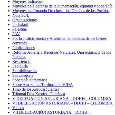
Muyeres Indíxenes
Muyeres pola defensa de la alimentación, equidad y soberanía
Muyeres reafirmando Drechos – los Drechos de los Pueblos
Nota SOL
Organizaciones
Pachakuti
Palestina
PAV
Por la Justicia Social y Ambiental en defensa de los bienes
comunes
Publicaciones
Reforma Agraria y Recursos Naturales: Una exigencia de los
Pueblos.
Resistencia
Sabiduría
Sensibilización
Sin categoría
Soberanía alimentaria
Sobre Amazonía. Territorio de VIDA
Timo de los Agrocarburantes
Tribunal Pola Xusticia Climática
V DELEGACIÓN ASTURIANA – DDHH – COLOMBIA
VI DELEGACIÓN ASTURIANA – DDHH – COLOMBIA
Vídeos
VII DELEGACIÓN ASTURIANA – DDHH –