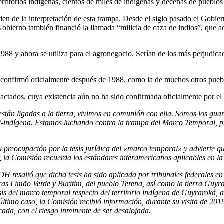
itorios indígenas, cientos de miles de indígenas y decenas de pueblos
den de la interpretación de esta trampa. Desde el siglo pasado el Gobier
Gobierno también financió la llamada “milicia de caza de indios”, que ac
988 y ahora se utiliza para el agronegocio. Serían de los más perjudicad
 confirmó oficialmente después de 1988, como la de muchos otros pueb
actados, cuya existencia aún no ha sido confirmada oficialmente por el
stán ligadas a la tierra, vivimos en comunión con ella. Somos los guard
-indígena. Estamos luchando contra la trampa del Marco Temporal, pr
su preocupación por la tesis jurídica del «marco temporal» y advierte q
or, la Comisión recuerda los estándares interamericanos aplicables en la
DH resaltó que dicha tesis ha sido aplicada por tribunales federales e
ras Limão Verde y Buritim, del pueblo Terena, así como la tierra Guyr
sis del marco temporal respecto del territorio indígena de Guyraroka
 último caso, la Comisión recibió información, durante su visita de 2
cada, con el riesgo inminente de ser desalojada.