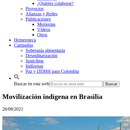
¿Quieres colaborar?
Proyectos
Alianzas y Redes
Publicaciones
Memorias
Vídeos
Otros
Hemeroteca
Campañas
Soberanía alimentaria
Desmilitarización
Justiclima
Indíxenas
Paz y DDHH para Colombia
Buscar en esta web
Movilización indígena en Brasilia
26/08/2021