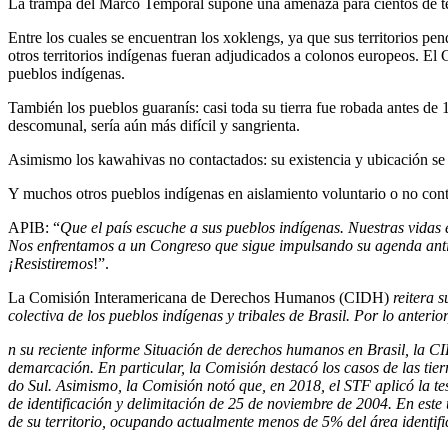
La trampa del Marco Temporal supone una amenaza para cientos de terr
Entre los cuales se encuentran los xoklengs, ya que sus territorios pen
otros territorios indígenas fueran adjudicados a colonos europeos. El 
pueblos indígenas.
También los pueblos guaranís: casi toda su tierra fue robada antes de 1
descomunal, sería aún más difícil y sangrienta.
Asimismo los kawahivas no contactados: su existencia y ubicación se
Y muchos otros pueblos indígenas en aislamiento voluntario o no cont
APIB: “
Que el país escuche a sus pueblos indígenas. Nuestras vidas e
Nos enfrentamos a un Congreso que sigue impulsando su agenda anti
¡Resistiremos
!”.
La Comisión Interamericana de Derechos Humanos (CIDH)
reitera 
colectiva de los pueblos indígenas y tribales de Brasil. Por lo anteri
n su reciente informe Situación de derechos humanos en Brasil, la CI
demarcación. En particular, la Comisión destacó los casos de las tier
do Sul. Asimismo, la Comisión notó que, en 2018, el STF aplicó la te
de identificación y delimitación de 25 de noviembre de 2004. En este
de su territorio, ocupando actualmente menos de 5% del área identifi