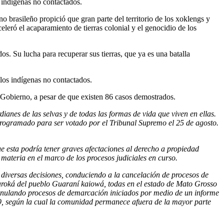
 indígenas no contactados.
no brasileño propició que gran parte del territorio de los xoklengs y
eleró el acaparamiento de tierras colonial y el genocidio de los
os. Su lucha para recuperar sus tierras, que ya es una batalla
los indígenas no contactados.
 Gobierno, a pesar de que existen 86 casos demostrados.
ianes de las selvas y de todas las formas de vida que viven en ellas.
ogramado para ser votado por el Tribunal Supremo el 25 de agosto.
ue esta podría tener graves afectaciones al derecho a propiedad
 materia en el marco de los procesos judiciales en curso.
n diversas decisiones, conduciendo a la cancelación de procesos de
aroká del pueblo Guaraní kaiowá, todas en el estado de Mato Grosso
́, anulando procesos de demarcación iniciados por medio de un informe
019, según la cual la comunidad permanece afuera de la mayor parte