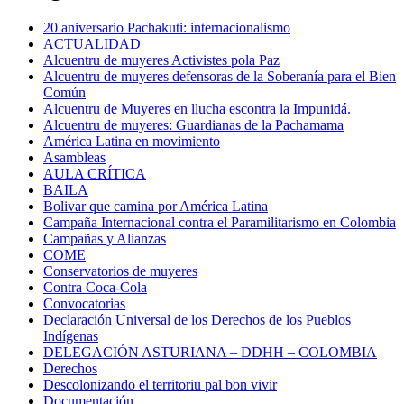
20 aniversario Pachakuti: internacionalismo
ACTUALIDAD
Alcuentru de muyeres Activistes pola Paz
Alcuentru de muyeres defensoras de la Soberanía para el Bien
Común
Alcuentru de Muyeres en llucha escontra la Impunidá.
Alcuentru de muyeres: Guardianas de la Pachamama
América Latina en movimiento
Asambleas
AULA CRÍTICA
BAILA
Bolivar que camina por América Latina
Campaña Internacional contra el Paramilitarismo en Colombia
Campañas y Alianzas
COME
Conservatorios de muyeres
Contra Coca-Cola
Convocatorias
Declaración Universal de los Derechos de los Pueblos
Indígenas
DELEGACIÓN ASTURIANA – DDHH – COLOMBIA
Derechos
Descolonizando el territoriu pal bon vivir
Documentación