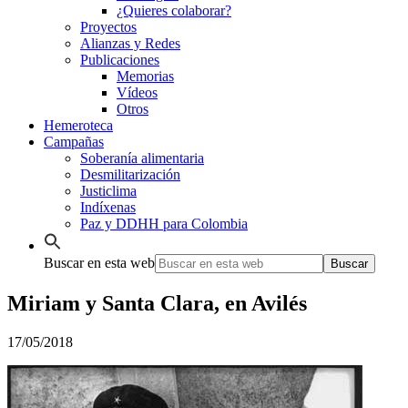
¿Quieres colaborar?
Proyectos
Alianzas y Redes
Publicaciones
Memorias
Vídeos
Otros
Hemeroteca
Campañas
Soberanía alimentaria
Desmilitarización
Justiclima
Indíxenas
Paz y DDHH para Colombia
Buscar en esta web
Miriam y Santa Clara, en Avilés
17/05/2018