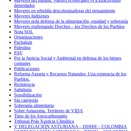
Muyeres del mundu: Valores ecosociales vs Extractivismo
depredador
Muyeres en rebeldía descolonizadoras del pensamiento
Muyeres Indíxenes
Muyeres pola defensa de la alimentación, equidad y soberanía
Muyeres reafirmando Drechos – los Drechos de los Pueblos
Nota SOL
Organizaciones
Pachakuti
Palestina
PAV
Por la Justicia Social y Ambiental en defensa de los bienes
comunes
Publicaciones
Reforma Agraria y Recursos Naturales: Una exigencia de los
Pueblos.
Resistencia
Sabiduría
Sensibilización
Sin categoría
Soberanía alimentaria
Sobre Amazonía. Territorio de VIDA
Timo de los Agrocarburantes
Tribunal Pola Xusticia Climática
V DELEGACIÓN ASTURIANA – DDHH – COLOMBIA