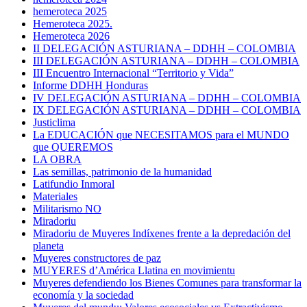
hemeroteca 2025
Hemeroteca 2025.
Hemeroteca 2026
II DELEGACIÓN ASTURIANA – DDHH – COLOMBIA
III DELEGACIÓN ASTURIANA – DDHH – COLOMBIA
III Encuentro Internacional “Territorio y Vida”
Informe DDHH Honduras
IV DELEGACIÓN ASTURIANA – DDHH – COLOMBIA
IX DELEGACIÓN ASTURIANA – DDHH – COLOMBIA
Justiclima
La EDUCACIÓN que NECESITAMOS para el MUNDO
que QUEREMOS
LA OBRA
Las semillas, patrimonio de la humanidad
Latifundio Inmoral
Materiales
Militarismo NO
Miradoriu
Miradoriu de Muyeres Indíxenes frente a la depredación del
planeta
Muyeres constructores de paz
MUYERES d’América Llatina en movimientu
Muyeres defendiendo los Bienes Comunes para transformar la
economía y la sociedad