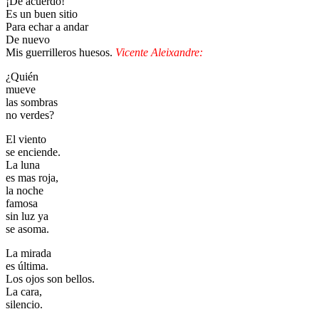
¡De acuerdo!
Es un buen sitio
Para echar a andar
De nuevo
Mis guerrilleros huesos.
Vicente Aleixandre:
¿Quién
mueve
las sombras
no verdes?
El viento
se enciende.
La luna
es mas roja,
la noche
famosa
sin luz ya
se asoma.
La mirada
es última.
Los ojos son bellos.
La cara,
silencio.