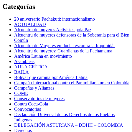
Categorías
20 aniversario Pachakuti: internacionalismo
ACTUALIDAD
Alcuentru de muyeres Activistes pola Paz
Alcuentru de muyeres defensoras de la Soberanía para el Bien
Común
Alcuentru de Muyeres en llucha escontra la Impunidá.
Alcuentru de muyeres: Guardianas de la Pachamama
América Latina en movimiento
Asambleas
AULA CRÍTICA
BAILA
Bolivar que camina por América Latina
Campaña Internacional contra el Paramilitarismo en Colombia
Campañas y Alianzas
COME
Conservatorios de muyeres
Contra Coca-Cola
Convocatorias
Declaración Universal de los Derechos de los Pueblos
Indígenas
DELEGACIÓN ASTURIANA – DDHH – COLOMBIA
Derechos