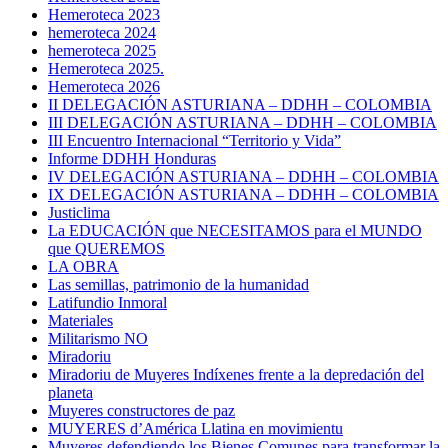
Hemeroteca 2023
hemeroteca 2024
hemeroteca 2025
Hemeroteca 2025.
Hemeroteca 2026
II DELEGACIÓN ASTURIANA – DDHH – COLOMBIA
III DELEGACIÓN ASTURIANA – DDHH – COLOMBIA
III Encuentro Internacional “Territorio y Vida”
Informe DDHH Honduras
IV DELEGACIÓN ASTURIANA – DDHH – COLOMBIA
IX DELEGACIÓN ASTURIANA – DDHH – COLOMBIA
Justiclima
La EDUCACIÓN que NECESITAMOS para el MUNDO
que QUEREMOS
LA OBRA
Las semillas, patrimonio de la humanidad
Latifundio Inmoral
Materiales
Militarismo NO
Miradoriu
Miradoriu de Muyeres Indíxenes frente a la depredación del
planeta
Muyeres constructores de paz
MUYERES d’América Llatina en movimientu
Muyeres defendiendo los Bienes Comunes para transformar la