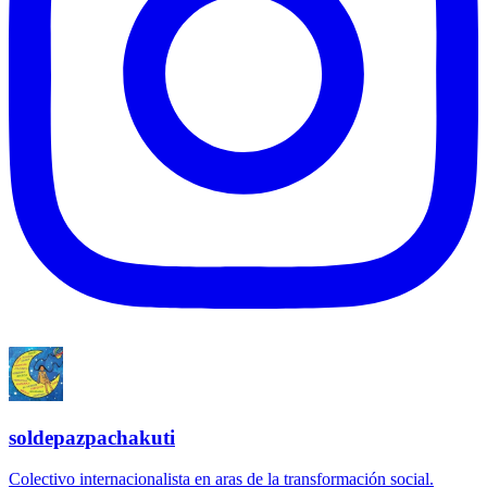
soldepazpachakuti
Colectivo internacionalista en aras de la transformación social.