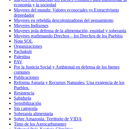
economía y la sociedad
Muyeres del mundu: Valores ecosociales vs Extractivismo
depredador
Muyeres en rebeldía descolonizadoras del pensamiento
Muyeres Indíxenes
Muyeres pola defensa de la alimentación, equidad y soberanía
Muyeres reafirmando Drechos – los Drechos de los Pueblos
Nota SOL
Organizaciones
Pachakuti
Palestina
PAV
Por la Justicia Social y Ambiental en defensa de los bienes
comunes
Publicaciones
Reforma Agraria y Recursos Naturales: Una exigencia de los
Pueblos.
Resistencia
Sabiduría
Sensibilización
Sin categoría
Soberanía alimentaria
Sobre Amazonía. Territorio de VIDA
Timo de los Agrocarburantes