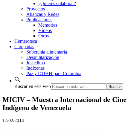
¿Quieres colaborar?
Proyectos
Alianzas y Redes
Publicaciones
Memorias
Vídeos
Otros
Hemeroteca
Campañas
Soberanía alimentaria
Desmilitarización
Justiclima
Indíxenas
Paz y DDHH para Colombia
Buscar en esta web
MICIV – Muestra Internacional de Cine
Indígena de Venezuela
17/02/2014