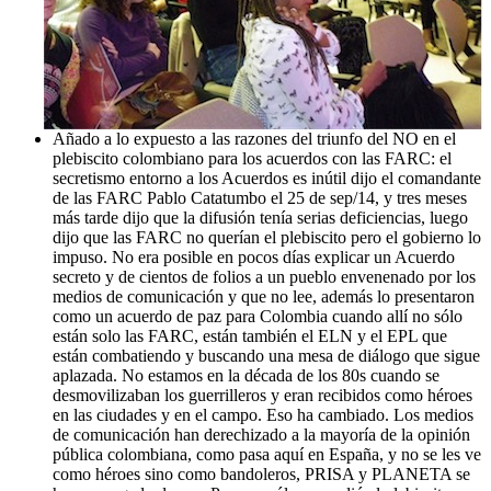
Añado a lo expuesto a las razones del triunfo del NO en el
plebiscito colombiano para los acuerdos con las FARC: el
secretismo entorno a los Acuerdos es inútil dijo el comandante
de las FARC Pablo Catatumbo el 25 de sep/14, y tres meses
más tarde dijo que la difusión tenía serias deficiencias, luego
dijo que las FARC no querían el plebiscito pero el gobierno lo
impuso. No era posible en pocos días explicar un Acuerdo
secreto y de cientos de folios a un pueblo envenenado por los
medios de comunicación y que no lee, además lo presentaron
como un acuerdo de paz para Colombia cuando allí no sólo
están solo las FARC, están también el ELN y el EPL que
están combatiendo y buscando una mesa de diálogo que sigue
aplazada. No estamos en la década de los 80s cuando se
desmovilizaban los guerrilleros y eran recibidos como héroes
en las ciudades y en el campo. Eso ha cambiado. Los medios
de comunicación han derechizado a la mayoría de la opinión
pública colombiana, como pasa aquí en España, y no se les ve
como héroes sino como bandoleros, PRISA y PLANETA se