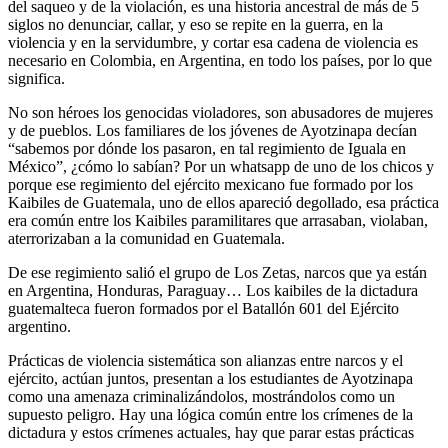
del saqueo y de la violación, es una historia ancestral de más de 5
siglos no denunciar, callar, y eso se repite en la guerra, en la
violencia y en la servidumbre, y cortar esa cadena de violencia es
necesario en Colombia, en Argentina, en todo los países, por lo que
significa.
No son héroes los genocidas violadores, son abusadores de mujeres
y de pueblos. Los familiares de los jóvenes de Ayotzinapa decían
“sabemos por dónde los pasaron, en tal regimiento de Iguala en
México”, ¿cómo lo sabían? Por un whatsapp de uno de los chicos y
porque ese regimiento del ejército mexicano fue formado por los
Kaibiles de Guatemala, uno de ellos apareció degollado, esa práctica
era común entre los Kaibiles paramilitares que arrasaban, violaban,
aterrorizaban a la comunidad en Guatemala.
De ese regimiento salió el grupo de Los Zetas, narcos que ya están
en Argentina, Honduras, Paraguay… Los kaibiles de la dictadura
guatemalteca fueron formados por el Batallón 601 del Ejército
argentino.
Prácticas de violencia sistemática son alianzas entre narcos y el
ejército, actúan juntos, presentan a los estudiantes de Ayotzinapa
como una amenaza criminalizándolos, mostrándolos como un
supuesto peligro. Hay una lógica común entre los crímenes de la
dictadura y estos crímenes actuales, hay que parar estas prácticas