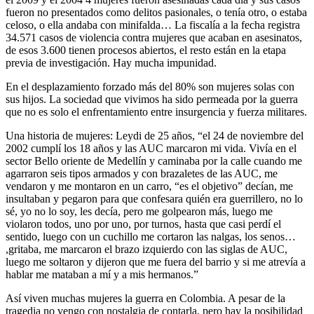
fueron no presentados como delitos pasionales, o tenía otro, o estaba
celoso, o ella andaba con minifalda… La fiscalía a la fecha registra
34.571 casos de violencia contra mujeres que acaban en asesinatos,
de esos 3.600 tienen procesos abiertos, el resto están en la etapa
previa de investigación. Hay mucha impunidad.
En el desplazamiento forzado más del 80% son mujeres solas con
sus hijos. La sociedad que vivimos ha sido permeada por la guerra
que no es solo el enfrentamiento entre insurgencia y fuerza militares.
Una historia de mujeres: Leydi de 25 años, “el 24 de noviembre del
2002 cumplí los 18 años y las AUC marcaron mi vida. Vivía en el
sector Bello oriente de Medellín y caminaba por la calle cuando me
agarraron seis tipos armados y con brazaletes de las AUC, me
vendaron y me montaron en un carro, “es el objetivo” decían, me
insultaban y pegaron para que confesara quién era guerrillero, no lo
sé, yo no lo soy, les decía, pero me golpearon más, luego me
violaron todos, uno por uno, por turnos, hasta que casi perdí el
sentido, luego con un cuchillo me cortaron las nalgas, los senos…
,gritaba, me marcaron el brazo izquierdo con las siglas de AUC,
luego me soltaron y dijeron que me fuera del barrio y si me atrevía a
hablar me mataban a mí y a mis hermanos.”
Así viven muchas mujeres la guerra en Colombia. A pesar de la
tragedia no vengo con nostalgia de contarla, pero hay la posibilidad