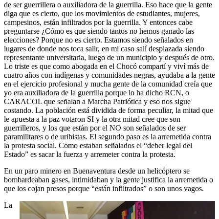
de ser guerrillera o auxiliadora de la guerrilla. Eso hace que la gente
diga que es cierto, que los movimientos de estudiantes, mujeres,
campesinos, están infiltrados por la guerrilla. Y entonces cabe
preguntarse ¿Cómo es que siendo tantos no hemos ganado las
elecciones? Porque no es cierto. Estamos siendo señalados en
lugares de donde nos toca salir, en mi caso salí desplazada siendo
representante universitaria, luego de un municipio y después de otro.
Lo triste es que como abogada en el Chocó compartí y viví más de
cuatro años con indígenas y comunidades negras, ayudaba a la gente
en el ejercicio profesional y mucha gente de la comunidad creía que
yo era auxiliadora de la guerrilla porque lo ha dicho RCN, o
CARACOL que señalan a Marcha Patriótica y eso nos sigue
costando. La población está dividida de forma peculiar, la mitad que
le apuesta a la paz votaron SI y la otra mitad cree que son
guerrilleros, y los que están por el NO son señalados de ser
paramilitares o de uribistas. El segundo paso es la arremetida contra
la protesta social. Como estaban señalados el “deber legal del
Estado” es sacar la fuerza y arremeter contra la protesta.
En un paro minero en Buenaventura desde un helicóptero se
bombardeaban gases, intimidaban y la gente justifica la arremetida o
que los cojan presos porque “están infiltrados” o son unos vagos.
La