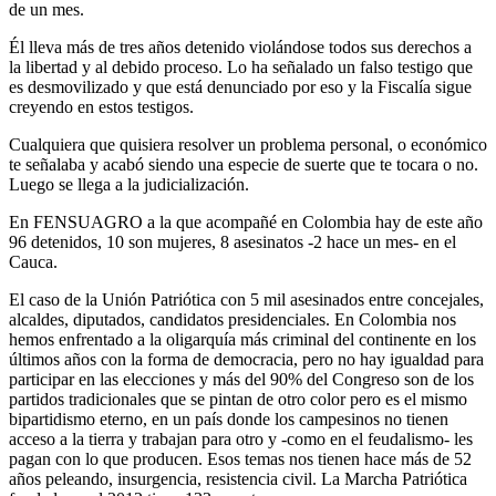
de un mes.
Él lleva más de tres años detenido violándose todos sus derechos a
la libertad y al debido proceso. Lo ha señalado un falso testigo que
es desmovilizado y que está denunciado por eso y la Fiscalía sigue
creyendo en estos testigos.
Cualquiera que quisiera resolver un problema personal, o económico
te señalaba y acabó siendo una especie de suerte que te tocara o no.
Luego se llega a la judicialización.
En FENSUAGRO a la que acompañé en Colombia hay de este año
96 detenidos, 10 son mujeres, 8 asesinatos -2 hace un mes- en el
Cauca.
El caso de la Unión Patriótica con 5 mil asesinados entre concejales,
alcaldes, diputados, candidatos presidenciales. En Colombia nos
hemos enfrentado a la oligarquía más criminal del continente en los
últimos años con la forma de democracia, pero no hay igualdad para
participar en las elecciones y más del 90% del Congreso son de los
partidos tradicionales que se pintan de otro color pero es el mismo
bipartidismo eterno, en un país donde los campesinos no tienen
acceso a la tierra y trabajan para otro y -como en el feudalismo- les
pagan con lo que producen. Esos temas nos tienen hace más de 52
años peleando, insurgencia, resistencia civil. La Marcha Patriótica