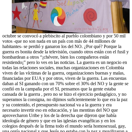
octubre se convocó a plebiscito al pueblo colombiano y por 50 mil
votos -que no son nada en un país con más de 44 millones de
habitantes- se perdió y ganaron los del NO. ¿Por qué? Porque la
guerra es bonita desde la televisión, cuando otros están con el fusil y
bombardean a otros “¡chévere, bien los compañeros están
resistiendo¡” pero lo ves en las noticias. La guerra es un negocio en
todas las relaciones sociales, muchas organizaciones en Colombia
viven de las víctimas de la guerra, organizaciones buenas y malas,
financiadas por EUA y por otros, viven de la guerra. Las encuestas
daban al SI ganando con un 70% sobre el 30% del NO y la gente se
confió en la campaña por el SI, pensamos que la gente estaba
cansada de la guerra , pero no se hizo el ejercicio pedagógico, y no
superamos la consigna, no dijimos suficientemente lo que era la paz
y su contenido, el presupuesto nacional va a la guerra y era
necesario invertir eso en educación, y las mentiras del NO que
aprovecharon Uribe y los de la derecha que dijeron que había
ideología de género y que en las iglesias evangélicas y en los
colegios después de la firma todo el mundo sería homosexual, gay,
una orgía nacional y que Jesús no estaba con la paz y movilizaron a