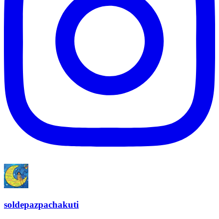
soldepazpachakuti