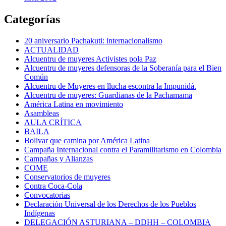
Categorías
20 aniversario Pachakuti: internacionalismo
ACTUALIDAD
Alcuentru de muyeres Activistes pola Paz
Alcuentru de muyeres defensoras de la Soberanía para el Bien
Común
Alcuentru de Muyeres en llucha escontra la Impunidá.
Alcuentru de muyeres: Guardianas de la Pachamama
América Latina en movimiento
Asambleas
AULA CRÍTICA
BAILA
Bolivar que camina por América Latina
Campaña Internacional contra el Paramilitarismo en Colombia
Campañas y Alianzas
COME
Conservatorios de muyeres
Contra Coca-Cola
Convocatorias
Declaración Universal de los Derechos de los Pueblos
Indígenas
DELEGACIÓN ASTURIANA – DDHH – COLOMBIA