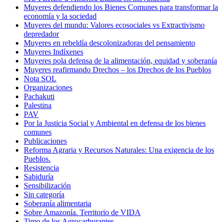
Muyeres defendiendo los Bienes Comunes para transformar la
economía y la sociedad
Muyeres del mundu: Valores ecosociales vs Extractivismo
depredador
Muyeres en rebeldía descolonizadoras del pensamiento
Muyeres Indíxenes
Muyeres pola defensa de la alimentación, equidad y soberanía
Muyeres reafirmando Drechos – los Drechos de los Pueblos
Nota SOL
Organizaciones
Pachakuti
Palestina
PAV
Por la Justicia Social y Ambiental en defensa de los bienes
comunes
Publicaciones
Reforma Agraria y Recursos Naturales: Una exigencia de los
Pueblos.
Resistencia
Sabiduría
Sensibilización
Sin categoría
Soberanía alimentaria
Sobre Amazonía. Territorio de VIDA
Timo de los Agrocarburantes