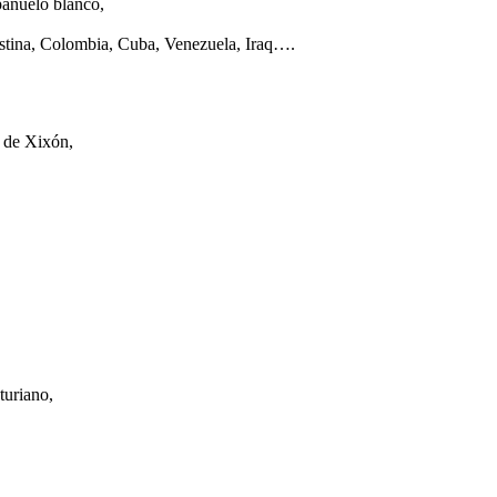
pañuelo blanco,
lestina, Colombia, Cuba, Venezuela, Iraq….
o de Xixón,
turiano,