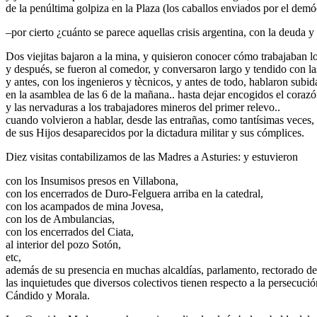
de la penúltima golpiza en la Plaza (los caballos enviados por el demó
–por cierto ¿cuánto se parece aquellas crisis argentina, con la deuda y 
Dos viejitas bajaron a la mina, y quisieron conocer cómo trabajaban l
y después, se fueron al comedor, y conversaron largo y tendido con la
y antes, con los ingenieros y tècnicos, y antes de todo, hablaron subid
en la asamblea de las 6 de la mañana.. hasta dejar encogidos el coraz
y las nervaduras a los trabajadores mineros del primer relevo..
cuando volvieron a hablar, desde las entrañas, como tantísimas veces,
de sus Hijos desaparecidos por la dictadura militar y sus cómplices.
Diez visitas contabilizamos de las Madres a Asturies: y estuvieron
con los Insumisos presos en Villabona,
con los encerrados de Duro-Felguera arriba en la catedral,
con los acampados de mina Jovesa,
con los de Ambulancias,
con los encerrados del Ciata,
al interior del pozo Sotón,
etc,
además de su presencia en muchas alcaldías, parlamento, rectorado d
las inquietudes que diversos colectivos tienen respecto a la persecució
Cándido y Morala.