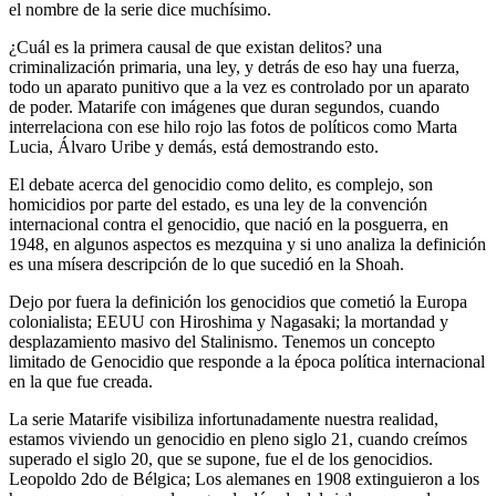
el nombre de la serie dice muchísimo.
¿Cuál es la primera causal de que existan delitos? una
criminalización primaria, una ley, y detrás de eso hay una fuerza,
todo un aparato punitivo que a la vez es controlado por un aparato
de poder. Matarife con imágenes que duran segundos, cuando
interrelaciona con ese hilo rojo las fotos de políticos como Marta
Lucia, Álvaro Uribe y demás, está demostrando esto.
El debate acerca del genocidio como delito, es complejo, son
homicidios por parte del estado, es una ley de la convención
internacional contra el genocidio, que nació en la posguerra, en
1948, en algunos aspectos es mezquina y si uno analiza la definición
es una mísera descripción de lo que sucedió en la Shoah.
Dejo por fuera la definición los genocidios que cometió la Europa
colonialista; EEUU con Hiroshima y Nagasaki; la mortandad y
desplazamiento masivo del Stalinismo. Tenemos un concepto
limitado de Genocidio que responde a la época política internacional
en la que fue creada.
La serie Matarife visibiliza infortunadamente nuestra realidad,
estamos viviendo un genocidio en pleno siglo 21, cuando creímos
superado el siglo 20, que se supone, fue el de los genocidios.
Leopoldo 2do de Bélgica; Los alemanes en 1908 extinguieron a los