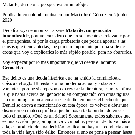
Matarife, desde una perspectiva criminológica.
Publicado en colombiaopina.co por María José Gómez en 5 junio,
2020
Decidí apoyar e impulsar la serie
Matarife: un genocida
innombrable
, porque considero que no solamente es relevante por
el protagonista, ni por la carga probatoria que podría aportar a las
causas que tiene abiertas, me pareció importante por una serie de
cosas que voy a explicarles lo más rápido posible, para no aburrirles.
Voy empezar por lo más importante que vi desde el nombre:
Genocidio
.
Ese delito es una deuda histórica que ha tenido la criminología
clásica del siglo 18 hasta la ultra moderna actual y todas sus
variantes, porque si empezamos a revisar la literatura, es muy ínfima
la que habla acerca del genocidio en comparación con otras figuras,
la criminología nunca encaro este delito, entonces el hecho de que
Daniel se atreva a mencionarlo en esta época, es volver a abrir una
discusión en materia jurídica que hemos estado omitiendo en casi
todo el mundo. ¿Qué es un delito? Seguramente todos sabemos que
es una acción típica, antijurídica y culpable, pero un delito va más a
allá, es producto de una decisión política, no hay una conducta que
toda la vida haya sido delito. Entonces si uno se pone a pensar, hasta