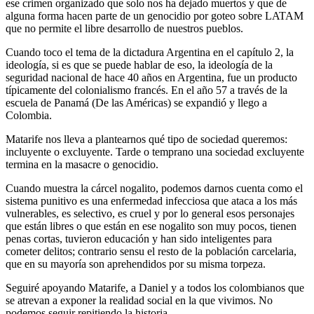
ese crimen organizado que solo nos ha dejado muertos y que de
alguna forma hacen parte de un genocidio por goteo sobre LATAM
que no permite el libre desarrollo de nuestros pueblos.
Cuando toco el tema de la dictadura Argentina en el capítulo 2, la
ideología, si es que se puede hablar de eso, la ideología de la
seguridad nacional de hace 40 años en Argentina, fue un producto
típicamente del colonialismo francés. En el año 57 a través de la
escuela de Panamá (De las Américas) se expandió y llego a
Colombia.
Matarife nos lleva a plantearnos qué tipo de sociedad queremos:
incluyente o excluyente. Tarde o temprano una sociedad excluyente
termina en la masacre o genocidio.
Cuando muestra la cárcel nogalito, podemos darnos cuenta como el
sistema punitivo es una enfermedad infecciosa que ataca a los más
vulnerables, es selectivo, es cruel y por lo general esos personajes
que están libres o que están en ese nogalito son muy pocos, tienen
penas cortas, tuvieron educación y han sido inteligentes para
cometer delitos; contrario sensu el resto de la población carcelaria,
que en su mayoría son aprehendidos por su misma torpeza.
Seguiré apoyando Matarife, a Daniel y a todos los colombianos que
se atrevan a exponer la realidad social en la que vivimos. No
podemos seguir repitiendo la historia.