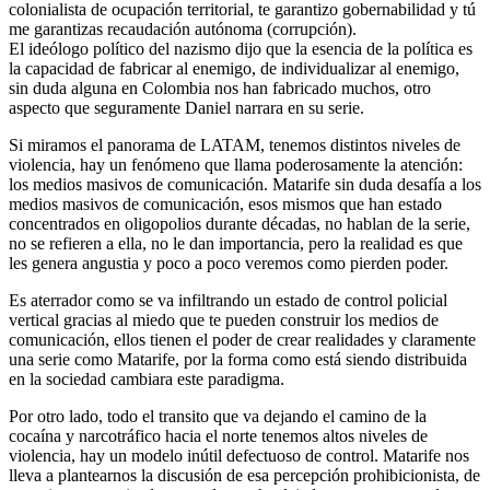
colonialista de ocupación territorial, te garantizo gobernabilidad y tú
me garantizas recaudación autónoma (corrupción).
El ideólogo político del nazismo dijo que la esencia de la política es
la capacidad de fabricar al enemigo, de individualizar al enemigo,
sin duda alguna en Colombia nos han fabricado muchos, otro
aspecto que seguramente Daniel narrara en su serie.
Si miramos el panorama de LATAM, tenemos distintos niveles de
violencia, hay un fenómeno que llama poderosamente la atención:
los medios masivos de comunicación. Matarife sin duda desafía a los
medios masivos de comunicación, esos mismos que han estado
concentrados en oligopolios durante décadas, no hablan de la serie,
no se refieren a ella, no le dan importancia, pero la realidad es que
les genera angustia y poco a poco veremos como pierden poder.
Es aterrador como se va infiltrando un estado de control policial
vertical gracias al miedo que te pueden construir los medios de
comunicación, ellos tienen el poder de crear realidades y claramente
una serie como Matarife, por la forma como está siendo distribuida
en la sociedad cambiara este paradigma.
Por otro lado, todo el transito que va dejando el camino de la
cocaína y narcotráfico hacia el norte tenemos altos niveles de
violencia, hay un modelo inútil defectuoso de control. Matarife nos
lleva a plantearnos la discusión de esa percepción prohibicionista, de