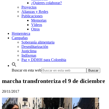
¿Quieres colaborar?
Proyectos
Alianzas y Redes
Publicaciones
Memorias
Vídeos
Otros
Hemeroteca
Campañas
Soberanía alimentaria
Desmilitarización
Justiclima
Indíxenas
Paz y DDHH para Colombia
Buscar en esta web
marcha transfronteriza el 9 de diciembre
20/11/2017