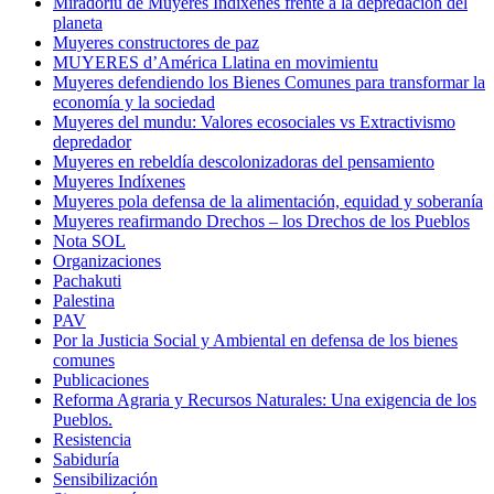
Miradoriu de Muyeres Indíxenes frente a la depredación del
planeta
Muyeres constructores de paz
MUYERES d’América Llatina en movimientu
Muyeres defendiendo los Bienes Comunes para transformar la
economía y la sociedad
Muyeres del mundu: Valores ecosociales vs Extractivismo
depredador
Muyeres en rebeldía descolonizadoras del pensamiento
Muyeres Indíxenes
Muyeres pola defensa de la alimentación, equidad y soberanía
Muyeres reafirmando Drechos – los Drechos de los Pueblos
Nota SOL
Organizaciones
Pachakuti
Palestina
PAV
Por la Justicia Social y Ambiental en defensa de los bienes
comunes
Publicaciones
Reforma Agraria y Recursos Naturales: Una exigencia de los
Pueblos.
Resistencia
Sabiduría
Sensibilización