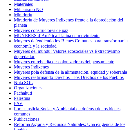
Materiales
Militarismo NO
Miradoriu
Miradoriu de Muyeres Indíxenes frente a la depredación del
planeta
Muyeres constructores de paz
MUYERES d’América Llatina en movimientu
Muyeres defendiendo los Bienes Comunes para transformar la
economía y la sociedad
Muyeres del mundu: Valores ecosociales vs Extractivismo
depredador
Muyeres en rebeldía descolonizadoras del pensamiento
Muyeres Indíxenes
Muyeres pola defensa de la alimentación, equidad y soberanía
Muyeres reafirmando Drechos – los Drechos de los Pueblos
Nota SOL
Organizaciones
Pachakuti
Palestina
PAV
Por la Justicia Social y Ambiental en defensa de los bienes
comunes
Publicaciones
Reforma Agraria y Recursos Naturales: Una exigencia de los
Pueblos.