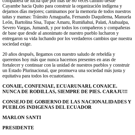
compañera de lucha que por más de 80 veces caminó desde
Cayambe hacia Quito para construir la organización indígena y
dejarnos días mejores; caminamos por la memoria de todos nuestros
taitas y mamas: Tránsito Amaguaña, Fernando Daquilema, Manuela
León, Bartolina Sisa, Tupac Amaru, Rumiñahui, Palati, Atahualpa,
Severo Vargas, Jumandi, y por todos los compañeros y compañeras
de base que desde al anonimato de nuestro pueblo lucharon y
entregaron su vida luchando por los verdaderos cambios que nuestra
sociedad exige.
20 años después, llegamos con nuestro saludo de rebeldía y
queremos hoy más que nunca hacernos presentes en aras de
fortalecer y continuar con la unidad de nuestros pueblos y construir
un Estado Plurinacional, que promueva una sociedad más justa y
equitativa para todos los ecuatorianos.
CONAIE, CONFENIAE, ECUARUNARI, CONAICE.
NUNCA DE RODILLAS, SIEMPRE DE PIES. CARAJU!!!
CONSEJO DE GOBIERNO DE LAS NACIONALIDADES Y
PUEBLOS INDIGENAS DEL ECUADOR
MARLON SANTI
PRESIDENTE