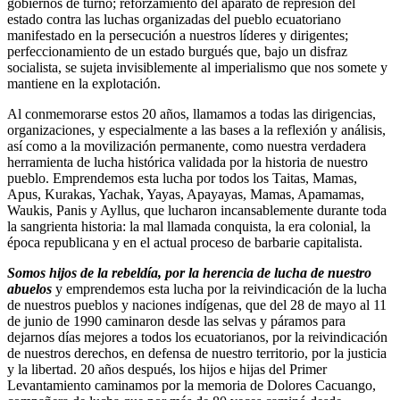
gobiernos de turno; reforzamiento del aparato de represión del
estado contra las luchas organizadas del pueblo ecuatoriano
manifestado en la persecución a nuestros líderes y dirigentes;
perfeccionamiento de un estado burgués que, bajo un disfraz
socialista, se sujeta invisiblemente al imperialismo que nos somete y
mantiene en la explotación.
Al conmemorarse estos 20 años, llamamos a todas las dirigencias,
organizaciones, y especialmente a las bases a la reflexión y análisis,
así como a la movilización permanente, como nuestra verdadera
herramienta de lucha histórica validada por la historia de nuestro
pueblo. Emprendemos esta lucha por todos los Taitas, Mamas,
Apus, Kurakas, Yachak, Yayas, Apayayas, Mamas, Apamamas,
Waukis, Panis y Ayllus, que lucharon incansablemente durante toda
la sangrienta historia: la mal llamada conquista, la era colonial, la
época republicana y en el actual proceso de barbarie capitalista.
Somos hijos de la rebeldía, por la herencia de lucha de nuestro
abuelos
y emprendemos esta lucha por la reivindicación de la lucha
de nuestros pueblos y naciones indígenas, que del 28 de mayo al 11
de junio de 1990 caminaron desde las selvas y páramos para
dejarnos días mejores a todos los ecuatorianos, por la reivindicación
de nuestros derechos, en defensa de nuestro territorio, por la justicia
y la libertad. 20 años después, los hijos e hijas del Primer
Levantamiento caminamos por la memoria de Dolores Cacuango,