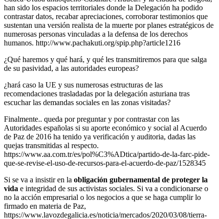
han sido los espacios territoriales donde la Delegación ha podido
contrastar datos, recabar apreciaciones, corroborar testimonios que
sustentan una versión realista de la muerte por planes estratégicos de
numerosas personas vinculadas a la defensa de los derechos
humanos. http://www.pachakuti.org/spip.php?article1216
¿Qué haremos y qué hará, y qué les transmitiremos para que salga
de su pasividad, a las autoridades europeas?
¿hará caso la UE y sus numerosas estructuras de las
recomendaciones trasladadas por la delegación asturiana tras
escuchar las demandas sociales en las zonas visitadas?
Finalmente.. queda por preguntar y por contrastar con las
Autoridades españolas si su aporte económico y social al Acuerdo
de Paz de 2016 ha tenido ya verificación y auditoria, dadas las
quejas transmitidas al respecto.
https://www.aa.com.tr/es/pol%C3%ADtica/partido-de-la-farc-pide-
que-se-revise-el-uso-de-recursos-para-el-acuerdo-de-paz/1528345
Si se va a insistir en la
obligación gubernamental de proteger la
vida
e integridad de sus activistas sociales. Si va a condicionarse o
no la acción empresarial o los negocios a que se haga cumplir lo
firmado en materia de Paz,
https://www.lavozdegalicia.es/noticia/mercados/2020/03/08/tierra-