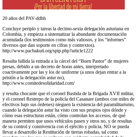
20 años del PAV-ddhh
Concluye periplo y tareas la decimo-sexta delegación asturiana en
Colombia, y empieza a sistematizar la abundante documentación
acumulada (los testimonios como más valiosos, y los “informes”
diversos que dan soporte en cifras y contrextos).
http://www.pachakuti.org/spip.php?article1222
Resulta fallida la entrada a la cárcel del “Buen Pastor” de mujeres
presas, debido a un decreto de horas antes, interpretado
coactivamente por las y los de uniforme (a unos dejan entrar a la
prisión a la delegación astur no),
http://www.comitedesolidaridad.com/
y resulta chocante que el coronel Bastida de la Brigada XVII militar,
y el coronel Restrepo de la policía del Casanare (ambos con miles de
efectivos bajo sus órdenes) nieguen la existencia del paramilitarismo,
cuando la delegación astur ha visto con sus propios ojos dónde y
cómo esas estructuras están, cómo controlan los accesos, de qué
manera permiten que unos vehículos pasen y otros no, y de resultas
de su control y connivencia con el ejército y policia, NO se pueda
llevar a desarrollo la Restitución de tierras robadas, tal como