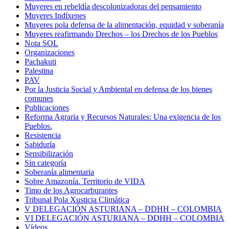
Muyeres en rebeldía descolonizadoras del pensamiento
Muyeres Indíxenes
Muyeres pola defensa de la alimentación, equidad y soberanía
Muyeres reafirmando Drechos – los Drechos de los Pueblos
Nota SOL
Organizaciones
Pachakuti
Palestina
PAV
Por la Justicia Social y Ambiental en defensa de los bienes
comunes
Publicaciones
Reforma Agraria y Recursos Naturales: Una exigencia de los
Pueblos.
Resistencia
Sabiduría
Sensibilización
Sin categoría
Soberanía alimentaria
Sobre Amazonía. Territorio de VIDA
Timo de los Agrocarburantes
Tribunal Pola Xusticia Climática
V DELEGACIÓN ASTURIANA – DDHH – COLOMBIA
VI DELEGACIÓN ASTURIANA – DDHH – COLOMBIA
Vídeos