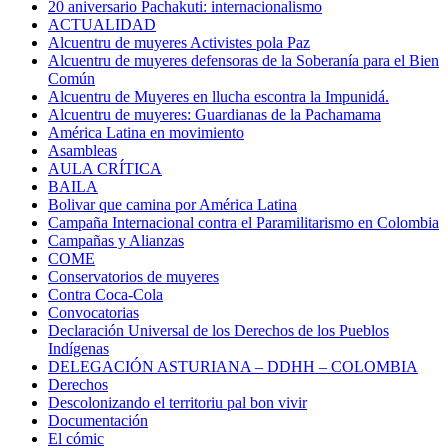
20 aniversario Pachakuti: internacionalismo
ACTUALIDAD
Alcuentru de muyeres Activistes pola Paz
Alcuentru de muyeres defensoras de la Soberanía para el Bien
Común
Alcuentru de Muyeres en llucha escontra la Impunidá.
Alcuentru de muyeres: Guardianas de la Pachamama
América Latina en movimiento
Asambleas
AULA CRÍTICA
BAILA
Bolivar que camina por América Latina
Campaña Internacional contra el Paramilitarismo en Colombia
Campañas y Alianzas
COME
Conservatorios de muyeres
Contra Coca-Cola
Convocatorias
Declaración Universal de los Derechos de los Pueblos
Indígenas
DELEGACIÓN ASTURIANA – DDHH – COLOMBIA
Derechos
Descolonizando el territoriu pal bon vivir
Documentación
El cómic