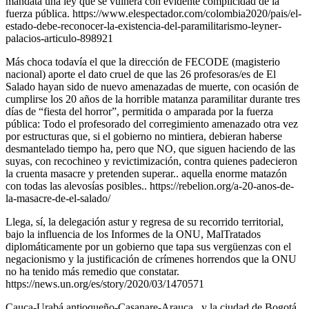
mandata una ley que se vulnera con evidente complicidad de la
fuerza pública. https://www.elespectador.com/colombia2020/pais/el-
estado-debe-reconocer-la-existencia-del-paramilitarismo-leyner-
palacios-articulo-898921
Más choca todavía el que la dirección de FECODE (magisterio
nacional) aporte el dato cruel de que las 26 profesoras/es de El
Salado hayan sido de nuevo amenazadas de muerte, con ocasión de
cumplirse los 20 años de la horrible matanza paramilitar durante tres
días de “fiesta del horror”, permitida o amparada por la fuerza
pública: Todo el profesorado del corregimiento amenazado otra vez
por estructuras que, si el gobierno no mintiera, debieran haberse
desmantelado tiempo ha, pero que NO, que siguen haciendo de las
suyas, con recochineo y revictimización, contra quienes padecieron
la cruenta masacre y pretenden superar.. aquella enorme matazón
con todas las alevosías posibles.. https://rebelion.org/a-20-anos-de-
la-masacre-de-el-salado/
Llega, sí, la delegación astur y regresa de su recorrido territorial,
bajo la influencia de los Informes de la ONU, MalTratados
diplomáticamente por un gobierno que tapa sus vergüenzas con el
negacionismo y la justificación de crímenes horrendos que la ONU
no ha tenido más remedio que constatar.
https://news.un.org/es/story/2020/03/1470571
Cauca-Urabá antioqueño-Casanare-Arauca.. y la ciudad de Bogotá,