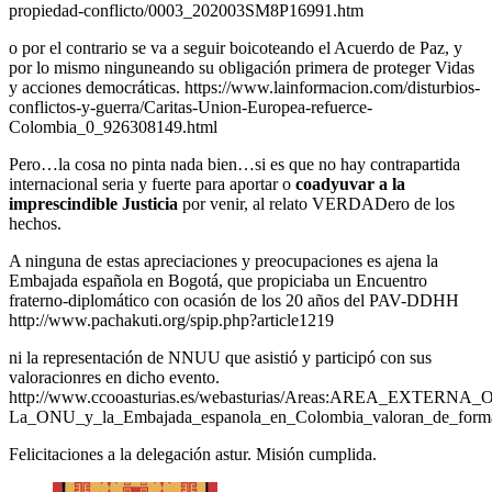
propiedad-conflicto/0003_202003SM8P16991.htm
o por el contrario se va a seguir boicoteando el Acuerdo de Paz, y
por lo mismo ninguneando su obligación primera de proteger Vidas
y acciones democráticas. https://www.lainformacion.com/disturbios-
conflictos-y-guerra/Caritas-Union-Europea-refuerce-
Colombia_0_926308149.html
Pero…la cosa no pinta nada bien…si es que no hay contrapartida
internacional seria y fuerte para aportar o
coadyuvar a la
imprescindible Justicia
por venir, al relato VERDADero de los
hechos.
A ninguna de estas apreciaciones y preocupaciones es ajena la
Embajada española en Bogotá, que propiciaba un Encuentro
fraterno-diplomático con ocasión de los 20 años del PAV-DDHH
http://www.pachakuti.org/spip.php?article1219
ni la representación de NNUU que asistió y participó con sus
valoracionres en dicho evento.
http://www.ccooasturias.es/webasturias/Areas:AREA_EXTERNA_Org
La_ONU_y_la_Embajada_espanola_en_Colombia_valoran_de_forma_a
Felicitaciones a la delegación astur. Misión cumplida.