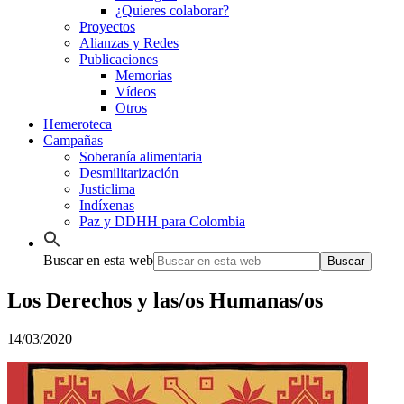
¿Quieres colaborar?
Proyectos
Alianzas y Redes
Publicaciones
Memorias
Vídeos
Otros
Hemeroteca
Campañas
Soberanía alimentaria
Desmilitarización
Justiclima
Indíxenas
Paz y DDHH para Colombia
Buscar en esta web
Los Derechos y las/os Humanas/os
14/03/2020