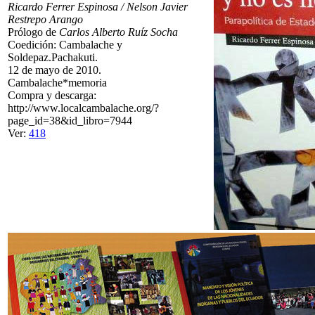
Ricardo Ferrer Espinosa / Nelson Javier
Restrepo Arango
Prólogo de
Carlos Alberto Ruíz Socha
Coedición: Cambalache y
Soldepaz.Pachakuti.
12 de mayo de 2010.
Cambalache*memoria
Compra y descarga:
http://www.localcambalache.org/?
page_id=38&id_libro=7944
Ver:
418