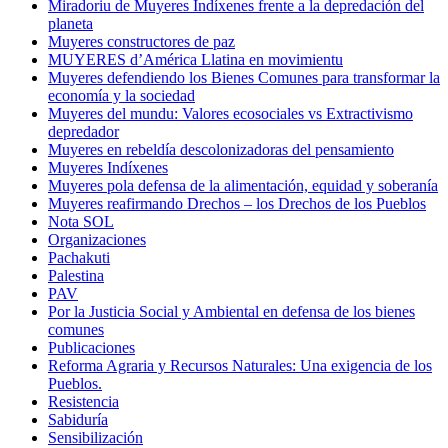
Miradoriu de Muyeres Indíxenes frente a la depredación del
planeta
Muyeres constructores de paz
MUYERES d’América Llatina en movimientu
Muyeres defendiendo los Bienes Comunes para transformar la
economía y la sociedad
Muyeres del mundu: Valores ecosociales vs Extractivismo
depredador
Muyeres en rebeldía descolonizadoras del pensamiento
Muyeres Indíxenes
Muyeres pola defensa de la alimentación, equidad y soberanía
Muyeres reafirmando Drechos – los Drechos de los Pueblos
Nota SOL
Organizaciones
Pachakuti
Palestina
PAV
Por la Justicia Social y Ambiental en defensa de los bienes
comunes
Publicaciones
Reforma Agraria y Recursos Naturales: Una exigencia de los
Pueblos.
Resistencia
Sabiduría
Sensibilización