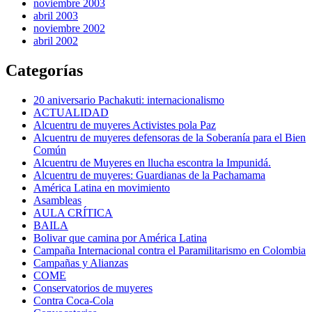
noviembre 2003
abril 2003
noviembre 2002
abril 2002
Categorías
20 aniversario Pachakuti: internacionalismo
ACTUALIDAD
Alcuentru de muyeres Activistes pola Paz
Alcuentru de muyeres defensoras de la Soberanía para el Bien
Común
Alcuentru de Muyeres en llucha escontra la Impunidá.
Alcuentru de muyeres: Guardianas de la Pachamama
América Latina en movimiento
Asambleas
AULA CRÍTICA
BAILA
Bolivar que camina por América Latina
Campaña Internacional contra el Paramilitarismo en Colombia
Campañas y Alianzas
COME
Conservatorios de muyeres
Contra Coca-Cola