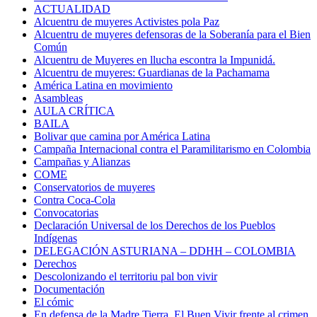
ACTUALIDAD
Alcuentru de muyeres Activistes pola Paz
Alcuentru de muyeres defensoras de la Soberanía para el Bien
Común
Alcuentru de Muyeres en llucha escontra la Impunidá.
Alcuentru de muyeres: Guardianas de la Pachamama
América Latina en movimiento
Asambleas
AULA CRÍTICA
BAILA
Bolivar que camina por América Latina
Campaña Internacional contra el Paramilitarismo en Colombia
Campañas y Alianzas
COME
Conservatorios de muyeres
Contra Coca-Cola
Convocatorias
Declaración Universal de los Derechos de los Pueblos
Indígenas
DELEGACIÓN ASTURIANA – DDHH – COLOMBIA
Derechos
Descolonizando el territoriu pal bon vivir
Documentación
El cómic
En defensa de la Madre Tierra. El Buen Vivir frente al crimen