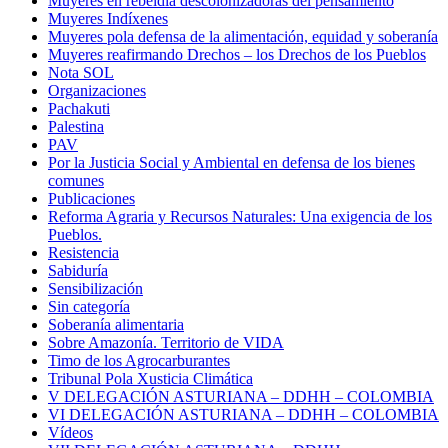
Muyeres en rebeldía descolonizadoras del pensamiento
Muyeres Indíxenes
Muyeres pola defensa de la alimentación, equidad y soberanía
Muyeres reafirmando Drechos – los Drechos de los Pueblos
Nota SOL
Organizaciones
Pachakuti
Palestina
PAV
Por la Justicia Social y Ambiental en defensa de los bienes
comunes
Publicaciones
Reforma Agraria y Recursos Naturales: Una exigencia de los
Pueblos.
Resistencia
Sabiduría
Sensibilización
Sin categoría
Soberanía alimentaria
Sobre Amazonía. Territorio de VIDA
Timo de los Agrocarburantes
Tribunal Pola Xusticia Climática
V DELEGACIÓN ASTURIANA – DDHH – COLOMBIA
VI DELEGACIÓN ASTURIANA – DDHH – COLOMBIA
Vídeos