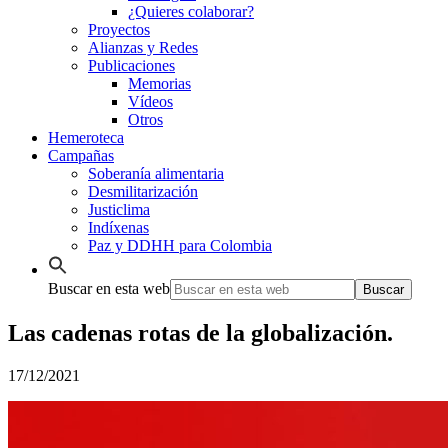
¿Quieres colaborar?
Proyectos
Alianzas y Redes
Publicaciones
Memorias
Vídeos
Otros
Hemeroteca
Campañas
Soberanía alimentaria
Desmilitarización
Justiclima
Indíxenas
Paz y DDHH para Colombia
Buscar en esta web
Las cadenas rotas de la globalización.
17/12/2021