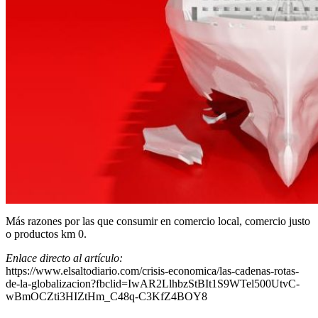
Más razones por las que consumir en comercio local, comercio justo
o productos km 0.
Enlace directo al artículo:
https://www.elsaltodiario.com/crisis-economica/las-cadenas-rotas-
de-la-globalizacion?fbclid=IwAR2LlhbzStBIt1S9WTel500UtvC-
wBmOCZti3HIZtHm_C48q-C3KfZ4BOY8