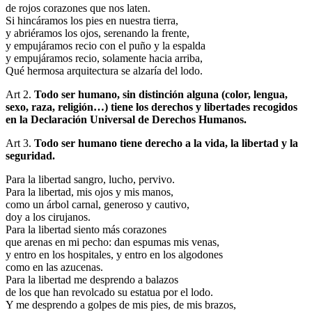
de rojos corazones que nos laten.
Si hincáramos los pies en nuestra tierra,
y abriéramos los ojos, serenando la frente,
y empujáramos recio con el puño y la espalda
y empujáramos recio, solamente hacia arriba,
Qué hermosa arquitectura se alzaría del lodo.
Art 2.
Todo ser humano, sin distinción alguna (color, lengua,
sexo, raza, religión…) tiene los derechos y libertades recogidos
en la Declaración Universal de Derechos Humanos.
Art 3.
Todo ser humano tiene derecho a la vida, la libertad y la
seguridad.
Para la libertad sangro, lucho, pervivo.
Para la libertad, mis ojos y mis manos,
como un árbol carnal, generoso y cautivo,
doy a los cirujanos.
Para la libertad siento más corazones
que arenas en mi pecho: dan espumas mis venas,
y entro en los hospitales, y entro en los algodones
como en las azucenas.
Para la libertad me desprendo a balazos
de los que han revolcado su estatua por el lodo.
Y me desprendo a golpes de mis pies, de mis brazos,