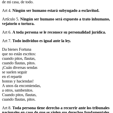
de mi casa, de todo.
Art 4.
Ningún ser humano estará subyugado a esclavitud.
Artículo 5.
Ningún ser humano será expuesto a trato inhumano,
vejatorio o tortura.
Art 6.
A toda persona se le reconoce su personalidad jurídica.
Art 7.
Todo individuo es igual ante la ley.
Da bienes Fortuna
que no están escritos:
cuando pitos, flautas,
cuando flautas, pitos.
¡Cuán diversas sendas
se suelen seguir
en el repartir
honras y haciendas!
A unos da encomiendas,
a otros, sambenitos.
Cuando pitos, flautas,
cuando flautas, pitos.
Art 8.
Toda persona tiene derecho a recurrir ante los tribunales
nacionales en caso de que se violen sus derechos fundamentales.