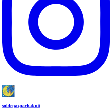
soldepazpachakuti