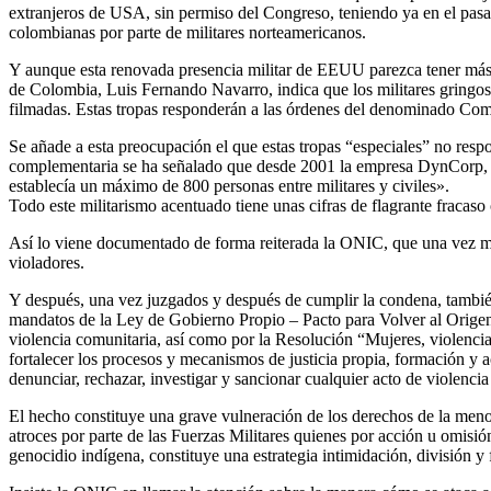
extranjeros de USA, sin permiso del Congreso, teniendo ya en el pas
colombianas por parte de militares norteamericanos.
Y aunque esta renovada presencia militar de EEUU parezca tener más m
de Colombia, Luis Fernando Navarro, indica que los militares gringos e
filmadas. Estas tropas responderán a las órdenes del denominado Com
Se añade a esta preocupación el que estas tropas “especiales” no resp
complementaria se ha señalado que desde 2001 la empresa DynCorp, co
establecía un máximo de 800 personas entre militares y civiles».
Todo este militarismo acentuado tiene unas cifras de flagrante fracaso 
Así lo viene documentado de forma reiterada la ONIC, que una vez más e
violadores.
Y después, una vez juzgados y después de cumplir la condena, también
mandatos de la Ley de Gobierno Propio – Pacto para Volver al Origen, de
violencia comunitaria, así como por la Resolución “Mujeres, violenci
fortalecer los procesos y mecanismos de justicia propia, formación y a
denunciar, rechazar, investigar y sancionar cualquier acto de violencia
El hecho constituye una grave vulneración de los derechos de la menor
atroces por parte de las Fuerzas Militares quienes por acción u omisió
genocidio indígena, constituye una estrategia intimidación, división 