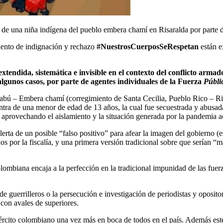
 de una niña indígena del pueblo embera chamí en Risaralda por parte d
iento de indignación y rechazo
#NuestrosCuerposSeRespetan
están e
extendida, sistemática e invisible en el contexto del conflicto armad
algunos casos, por parte de agentes individuales de la Fuerza
Públi
ú – Embera chamí (corregimiento de Santa Cecilia, Pueblo Rico – Risar
contra de una menor de edad de 13 años, la cual fue secuestrada y abusa
 aprovechando el aislamiento y la situación generada por la pandemia a
rta de un posible “falso positivo” para afear la imagen del gobierno (es 
idos por la fiscalía, y una primera versión tradicional sobre que serían
ombiana encaja a la perfección en la tradicional impunidad de las fuerza
de guerrilleros o la persecución e investigación de periodistas y oposito
 con avales de superiores.
jército colombiano una vez más en boca de todos en el país. Además est