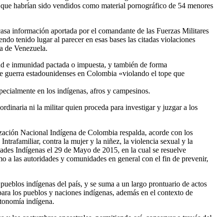
s que habrían sido vendidos como material pornográfico de 54 menores
asa información aportada por el comandante de las Fuerzas Militares
ndo tenido lugar al parecer en esas bases las citadas violaciones
ca de Venezuela.
idad e inmunidad pactada o impuesta, y también de forma
de guerra estadounidenses en Colombia «violando el tope que
especialmente en los indígenas, afros y campesinos.
dinaria ni la militar quien proceda para investigar y juzgar a los
ización Nacional Indígena de Colombia respalda, acorde con los
trafamiliar, contra la mujer y la niñez, la violencia sexual y la
dades Indígenas el 29 de Mayo de 2015, en la cual se resuelve
mo a las autoridades y comunidades en general con el fin de prevenir,
pueblos indígenas del país, y se suma a un largo prontuario de actos
 para los pueblos y naciones indígenas, además en el contexto de
utonomía indígena.