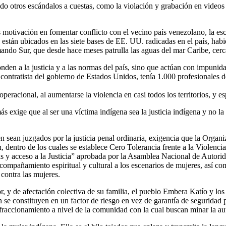
ado otros escándalos a cuestas, como la violación y grabación en video
otivación en fomentar conflicto con el vecino país venezolano, la esc
stán ubicados en las siete bases de EE. UU. radicadas en el país, habie
ando Sur, que desde hace meses patrulla las aguas del mar Caribe, cer
onden a la justicia y a las normas del país, sino que actúan con impun
ntratista del gobierno de Estados Unidos, tenía 1.000 profesionales 
operacional, al aumentarse la violencia en casi todos los territorios, y 
xige que al ser una víctima indígena sea la justicia indígena y no la or
 sean juzgados por la justicia penal ordinaria, exigencia que la Organ
ntro de los cuales se establece Cero Tolerancia frente a la Violencia In
as y acceso a la Justicia” aprobada por la Asamblea Nacional de Autori
compañamiento espiritual y cultural a los escenarios de mujeres, así co
 contra las mujeres.
, y de afectación colectiva de su familia, el pueblo Embera Katío y los 
n se constituyen en un factor de riesgo en vez de garantía de seguridad
y fraccionamiento a nivel de la comunidad con la cual buscan minar la a