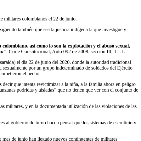
e militares colombianos el 22 de junio.
xigiendo también que sea la justicia indígena la que investigue y
o colombiano, así como lo son la explotación y el abuso sexual,
ca
”
. Corte Constitucional, Auto 092 de 2008: sección III, 1.1.1.
alda) el día 22 de junio del 2020, donde la autoridad tradicional
da sexualmente por un grupo indeterminado de soldados del Ejército
cometieron el hecho.
decir que intenta revictimizar a la niña, a la familia ahora en peligro
 “manzanas podridas y aisladas” que no tienen que ver con el conjunto de
s militares, y en la documentada utilización de las violaciones de las
res al gobierno de turno hacen pensar que los sistemas de escrutinio y
e mes de junio han llegado nuevos contingentes de militares