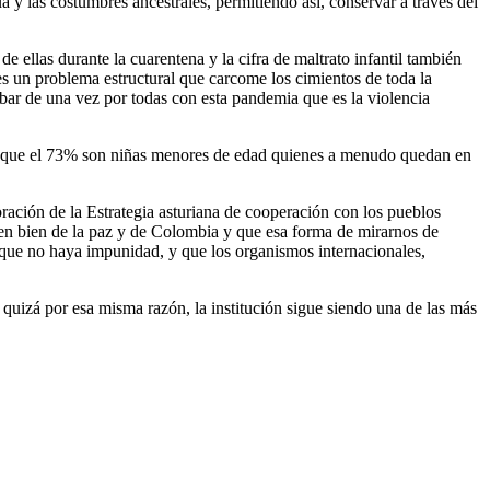
a y las costumbres ancestrales, permitiendo así, conservar a través del
e ellas durante la cuarentena y la cifra de maltrato infantil también
es un problema estructural que carcome los cimientos de toda la
abar de una vez por todas con esta pandemia que es la violencia
as que el 73% son niñas menores de edad quienes a menudo quedan en
ración de la Estrategia asturiana de cooperación con los pueblos
a en bien de la paz y de Colombia y que esa forma de mirarnos de
 que no haya impunidad, y que los organismos internacionales,
quizá por esa misma razón, la institución sigue siendo una de las más