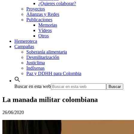
¿Quieres colaborar?
Proyectos
Alianzas y Redes
Publicaciones
Memorias
Vídeos
Otros
Hemeroteca
Campañas
Soberanía alimentaria
Desmilitarización
Justiclima
Indíxenas
Paz y DDHH para Colombia
Buscar en esta web
La manada militar colombiana
26/06/2020