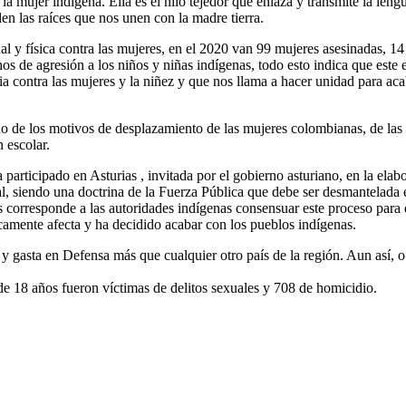
a mujer indígena. Ella es el hilo tejedor que enlaza y transmite la lengu
den las raíces que nos unen con la madre tierra.
l y física contra las mujeres, en el 2020 van 99 mujeres asesinadas, 14 d
s de agresión a los niños y niñas indígenas, todo esto indica que este 
ia contra las mujeres y la niñez y que nos llama a hacer unidad para ac
no de los motivos de desplazamiento de las mujeres colombianas, de l
 escolar.
ticipado en Asturias , invitada por el gobierno asturiano, en la elabo
ural, siendo una doctrina de la Fuerza Pública que debe ser desmantelad
es corresponde a las autoridades indígenas consensuar este proceso para
icamente afecta y ha decidido acabar con los pueblos indígenas.
 gasta en Defensa más que cualquier otro país de la región. Aun así, o 
 18 años fueron víctimas de delitos sexuales y 708 de homicidio.