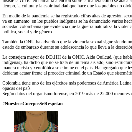
Insiste la ONIC en llamar la atención sobre la manera cómo se ataca a l
tiempo, la cultura y la espiritualidad que hace que los pueblos no olvi
En medio de la pandemia se ha registrado cifras altas de agresión sexua
va en aumento, en los pueblos indígenas se ha denunciado varios hecho
sociedad colombiana que evidencia que la guerra naturaliza la violenc
política, social y de género.
También la ONU ha advertido que la violencia sexual sigue siendo u
estado de embarazo durante su adolescencia lo que lleva a la deserción
La consejera mayor de DD.HH de la ONIC, Aida Quilcué, (que había par
indígenas), ha dicho que no se trata de un tema aislado, sino estruct
manera racista y xenofóbica se elimine en el país. Ha agregado que l
debieran actuar frente al proceder criminal de un Estado que sistemát
Colombia tiene uno de los ejércitos más poderosos de América Latina y
opacas del país.
Según datos del organismo forense, en 2019 más de 22.000 menores de
#NuestrosCuerposSeRespetan