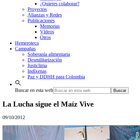
¿Quieres colaborar?
Proyectos
Alianzas y Redes
Publicaciones
Memorias
Vídeos
Otros
Hemeroteca
Campañas
Soberanía alimentaria
Desmilitarización
Justiclima
Indíxenas
Paz y DDHH para Colombia
Buscar en esta web
La Lucha sigue el Maíz Vive
09/10/2012