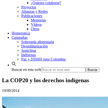
¿Quieres colaborar?
Proyectos
Alianzas y Redes
Publicaciones
Memorias
Vídeos
Otros
Hemeroteca
Campañas
Soberanía alimentaria
Desmilitarización
Justiclima
Indíxenas
Paz y DDHH para Colombia
Buscar en esta web
La COP20 y los derechos indígenas
19/09/2014