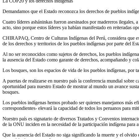
La COP20 y los derechos indígenas
Demandamos que el Estado reconozca los derechos de pueblos indígen
Cuatro líderes asháninkas fueron asesinados por madereros ilegales, a i
acto, sino porque estos líderes ya habían manifestado en reiteradas opo
CHIRAPAQ, Centro de Culturas Indígenas del Perú, considera que estos i
de los derechos y territorios de los pueblos indígenas por parte del Es
Al no ser reconocidos como sujetos de derechos, los pueblos indígenas
la ausencia del Estado como garante de derechos, acompañando y colab
Los bosques, son los espacios de vida de los pueblos indígenas, por ta
A puertas de realizarse en nuestro país la conferencia mundial sobre
oportunidad para nuestro Estado de mostrar al mundo un avance sustanc
bosques.
Los pueblos indígenas hemos probado ser quienes manejamos más efici
correspondientes- elevará la capacidad de todos los peruanos para miti
Nuestro país es signatario de diversos Tratados y Convenios internaci
de la ONU inciden en la necesidad de la participación indígena para a
Que la ausencia del Estado no siga significando la muerte y el olvid