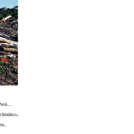
 Perú…
climático..
ra..