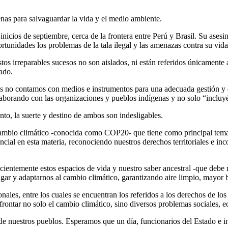
as para salvaguardar la vida y el medio ambiente.
nicios de septiembre, cerca de la frontera entre Perú y Brasil. Su asesin
rtunidades los problemas de la tala ilegal y las amenazas contra su vida
rreparables sucesos no son aislados, ni están referidos únicamente a la
tado.
 no contamos con medios e instrumentos para una adecuada gestión y defe
orando con las organizaciones y pueblos indígenas y no solo “incluyén
nto, la suerte y destino de ambos son indesligables.
 cambio climático -conocida como COP20- que tiene como principal tema 
ial en esta materia, reconociendo nuestros derechos territoriales e inco
entemente estos espacios de vida y nuestro saber ancestral -que debe 
gar y adaptarnos al cambio climático, garantizando aire limpio, mayor b
onales, entre los cuales se encuentran los referidos a los derechos de 
frontar no solo el cambio climático, sino diversos problemas sociales, e
o de nuestros pueblos. Esperamos que un día, funcionarios del Estado e 