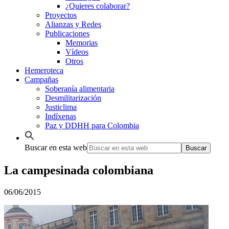
¿Quieres colaborar?
Proyectos
Alianzas y Redes
Publicaciones
Memorias
Vídeos
Otros
Hemeroteca
Campañas
Soberanía alimentaria
Desmilitarización
Justiclima
Indíxenas
Paz y DDHH para Colombia
Buscar en esta web
La campesinada colombiana
06/06/2015