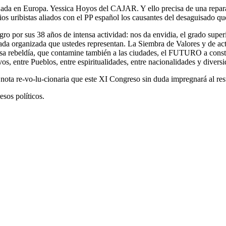
ada en Europa. Yessica Hoyos del CAJAR. Y ello precisa de una reparac
rios uribistas aliados con el PP español los causantes del desaguisado q
o por sus 38 años de intensa actividad: nos da envidia, el grado superi
da organizada que ustedes representan. La Siembra de Valores y de acti
 rebeldía, que contamine también a las ciudades, el FUTURO a construi
vos, entre Pueblos, entre espiritualidades, entre nacionalidades y divers
nota re-vo-lu-cionaria que este XI Congreso sin duda impregnará al rest
esos políticos.