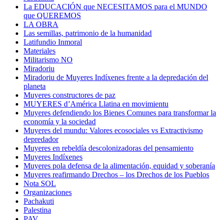
La EDUCACIÓN que NECESITAMOS para el MUNDO
que QUEREMOS
LA OBRA
Las semillas, patrimonio de la humanidad
Latifundio Inmoral
Materiales
Militarismo NO
Miradoriu
Miradoriu de Muyeres Indíxenes frente a la depredación del
planeta
Muyeres constructores de paz
MUYERES d’América Llatina en movimientu
Muyeres defendiendo los Bienes Comunes para transformar la
economía y la sociedad
Muyeres del mundu: Valores ecosociales vs Extractivismo
depredador
Muyeres en rebeldía descolonizadoras del pensamiento
Muyeres Indíxenes
Muyeres pola defensa de la alimentación, equidad y soberanía
Muyeres reafirmando Drechos – los Drechos de los Pueblos
Nota SOL
Organizaciones
Pachakuti
Palestina
PAV