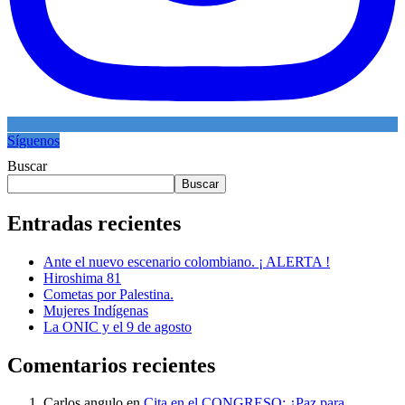
Síguenos
Buscar
Buscar
Entradas recientes
Ante el nuevo escenario colombiano. ¡ ALERTA !
Hiroshima 81
Cometas por Palestina.
Mujeres Indígenas
La ONIC y el 9 de agosto
Comentarios recientes
Carlos angulo
en
Cita en el CONGRESO: ¿Paz para