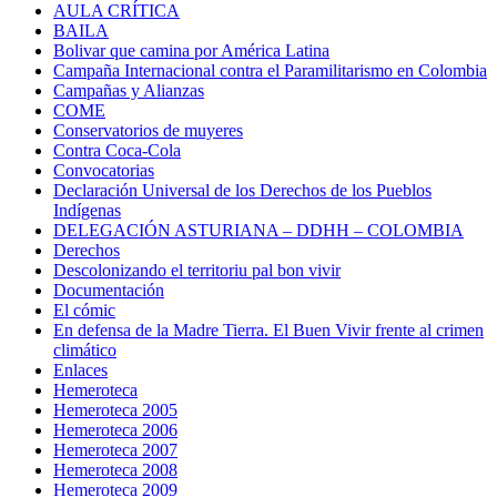
AULA CRÍTICA
BAILA
Bolivar que camina por América Latina
Campaña Internacional contra el Paramilitarismo en Colombia
Campañas y Alianzas
COME
Conservatorios de muyeres
Contra Coca-Cola
Convocatorias
Declaración Universal de los Derechos de los Pueblos
Indígenas
DELEGACIÓN ASTURIANA – DDHH – COLOMBIA
Derechos
Descolonizando el territoriu pal bon vivir
Documentación
El cómic
En defensa de la Madre Tierra. El Buen Vivir frente al crimen
climático
Enlaces
Hemeroteca
Hemeroteca 2005
Hemeroteca 2006
Hemeroteca 2007
Hemeroteca 2008
Hemeroteca 2009