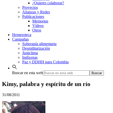
¿Quieres colaborar?
Proyectos
Alianzas y Redes
Publicaciones
Memorias
Vídeos
Otros
Hemeroteca
Campañas
Soberanía alimentaria
Desmilitarización
Justiclima
Indíxenas
Paz y DDHH para Colombia
Buscar en esta web
Kimy, palabra y espíritu de un río
31/08/2011