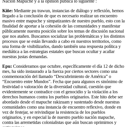
Nación Mapuche y a la opinión pública lo siguiente :
Kiñe:
Mediante pu trawun, instancias de diálogo y reflexión, hemos
llegado a la conclusión de que es necesario realizar un encuentro
masivo entre mapuche y simpatizantes de nuestro pueblo, esto con la
finalidad de aportar a la cohesión de las comunidades y manifestar
públicamente nuestra posición sobre los temas de discusión nacional
que nos atañen. Buscamos socializar las problemáticas y los distintos
procesos que se están llevando a cabo en nuestros territorios, como
una forma de visibilizarlos, dando también una respuesta política y
mediática a las estrategias estatales que buscan ocultar y acallar
nuestras justas demandas.
Epu:
Consideramos que octubre, específicamente el día 12 de dicho
mes, ha sido instaurado a la fuerza por ciertos sectores como una
conmemoración del llamado “Descubrimiento de América” o
“Encuentro entre Mundos”. Fecha que para algunos es sinónimo de
festividad o valoración de la diversidad cultural, cuestión que
evidentemente se contradice con el genocidio y la violación a los
derechos humanos contra los pueblos originarios. Este hito debe ser
abordado desde el mapuche rakizuam y sustentado desde nuestras
comunidades como una instancia de encuentro reflexivo, donde en
vez de festejar, se reivindique la resistencia de los pueblos
originarios, y en especial la de nuestro pueblo nación mapuche,
contra las arremetidas colonialistas que aún buscan oprimirnos y