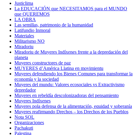
Justiclima
La EDUCACIÓN que NECESITAMOS para el MUNDO
que QUEREMOS
LA OBRA
Las semillas, patrimonio de la humanidad
Latifundio Inmoral
Materiales
Militarismo NO
Miradoriu
Miradoriu de Muyeres Indíxenes frente a la depredación del
planeta
Muyeres constructores de paz
MUYERES d’América Llatina en movimientu
Muyeres defendiendo los Bienes Comunes para transformar la
economía y la sociedad
Muyeres del mundu: Valores ecosociales vs Extractivismo
depredador
Muyeres en rebeldía descolonizadoras del pensamiento
Muyeres Indíxenes
Muyeres pola defensa de la alimentación, equidad y soberanía
Muyeres reafirmando Drechos – los Drechos de los Pueblos
Nota SOL
Organizaciones
Pachakuti
Palestina