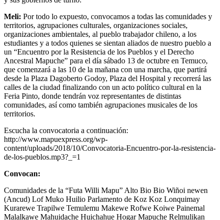
Meli:
Por todo lo expuesto, convocamos a todas las comunidades y
territorios, agrupaciones culturales, organizaciones sociales,
organizaciones ambientales, al pueblo trabajador chileno, a los
estudiantes y a todos quienes se sientan aliados de nuestro pueblo a
un “Encuentro por la Resistencia de los Pueblos y el Derecho
Ancestral Mapuche” para el día sábado 13 de octubre en Temuco,
que comenzará a las 10 de la mañana con una marcha, que partirá
desde la Plaza Dagoberto Godoy, Plaza del Hospital y recorrerá las
calles de la ciudad finalizando con un acto político cultural en la
Feria Pinto, donde tendrán voz representantes de distintas
comunidades, así como también agrupaciones musicales de los
territorios.
Escucha la convocatoria a continuación:
http://www.mapuexpress.org/wp-
content/uploads/2018/10/Convocatoria-Encuentro-por-la-resistencia-
de-los-pueblos.mp3?_=1
Convocan:
Comunidades de la “Futa Willi Mapu” Alto Bio Bio Wiñoi newen
(Ancud) Lof Muko Huilio Parlamento de Koz Koz Lonquimay
Kurarewe Trapilwe Temulemu Makewe Rofwe Koiwe Painemal
Malalkawe Mahuidache Huichahue Hogar Mapuche Relmulikan