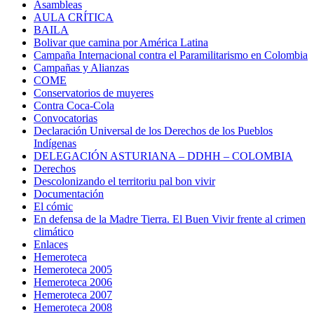
Asambleas
AULA CRÍTICA
BAILA
Bolivar que camina por América Latina
Campaña Internacional contra el Paramilitarismo en Colombia
Campañas y Alianzas
COME
Conservatorios de muyeres
Contra Coca-Cola
Convocatorias
Declaración Universal de los Derechos de los Pueblos
Indígenas
DELEGACIÓN ASTURIANA – DDHH – COLOMBIA
Derechos
Descolonizando el territoriu pal bon vivir
Documentación
El cómic
En defensa de la Madre Tierra. El Buen Vivir frente al crimen
climático
Enlaces
Hemeroteca
Hemeroteca 2005
Hemeroteca 2006
Hemeroteca 2007
Hemeroteca 2008