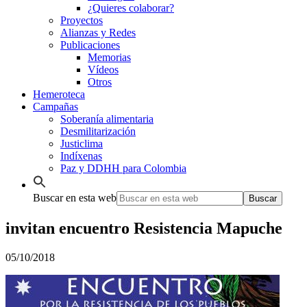
¿Quieres colaborar?
Proyectos
Alianzas y Redes
Publicaciones
Memorias
Vídeos
Otros
Hemeroteca
Campañas
Soberanía alimentaria
Desmilitarización
Justiclima
Indíxenas
Paz y DDHH para Colombia
Buscar en esta web
invitan encuentro Resistencia Mapuche
05/10/2018