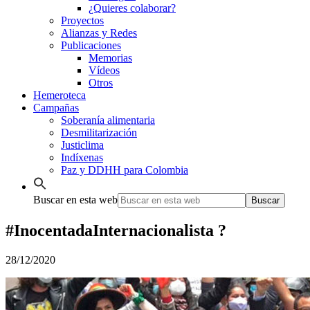
¿Quieres colaborar?
Proyectos
Alianzas y Redes
Publicaciones
Memorias
Vídeos
Otros
Hemeroteca
Campañas
Soberanía alimentaria
Desmilitarización
Justiclima
Indíxenas
Paz y DDHH para Colombia
Buscar en esta web
#InocentadaInternacionalista ?
28/12/2020