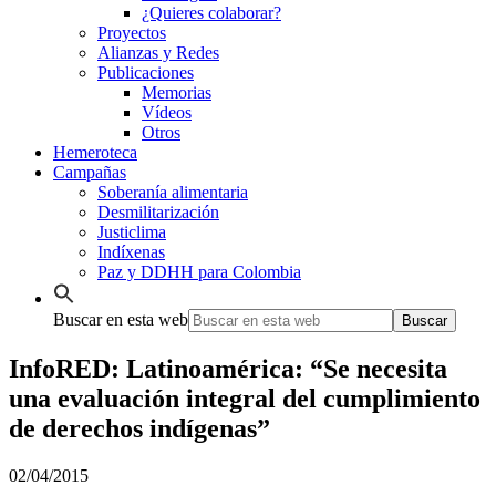
¿Quieres colaborar?
Proyectos
Alianzas y Redes
Publicaciones
Memorias
Vídeos
Otros
Hemeroteca
Campañas
Soberanía alimentaria
Desmilitarización
Justiclima
Indíxenas
Paz y DDHH para Colombia
Buscar en esta web
InfoRED: Latinoamérica: “Se necesita
una evaluación integral del cumplimiento
de derechos indígenas”
02/04/2015