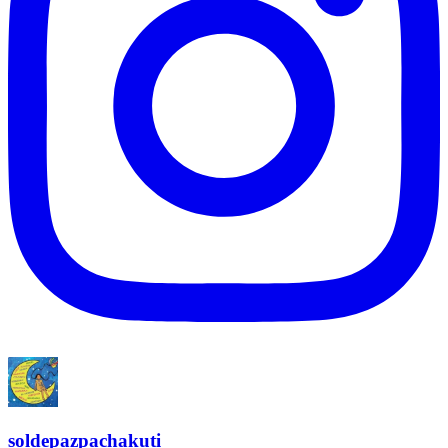
soldepazpachakuti