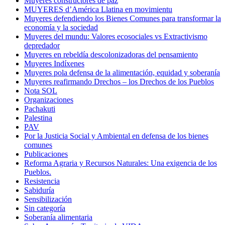
Muyeres constructores de paz
MUYERES d’América Llatina en movimientu
Muyeres defendiendo los Bienes Comunes para transformar la
economía y la sociedad
Muyeres del mundu: Valores ecosociales vs Extractivismo
depredador
Muyeres en rebeldía descolonizadoras del pensamiento
Muyeres Indíxenes
Muyeres pola defensa de la alimentación, equidad y soberanía
Muyeres reafirmando Drechos – los Drechos de los Pueblos
Nota SOL
Organizaciones
Pachakuti
Palestina
PAV
Por la Justicia Social y Ambiental en defensa de los bienes
comunes
Publicaciones
Reforma Agraria y Recursos Naturales: Una exigencia de los
Pueblos.
Resistencia
Sabiduría
Sensibilización
Sin categoría
Soberanía alimentaria