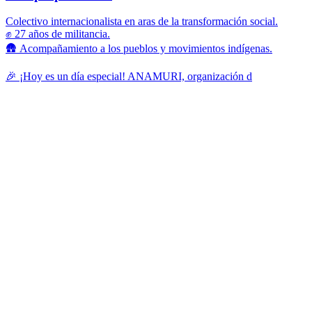
Colectivo internacionalista en aras de la transformación social.
✊ 27 años de militancia.
🛖 Acompañamiento a los pueblos y movimientos indígenas.
🎉 ¡Hoy es un día especial! ANAMURI, organización d