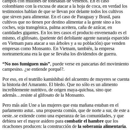
campos con millones de toneladas de venenos. En el caso
colombiano con la excusa de atacar a la hoja de coca, en verdad los
testimonios hablan de que se llevan por delante todos los cultivos
que sirven para alimentar. En el caso de Paraguay y Brasil, para
cultivos que no tienen por destino alimentar a la gente sino a los
coches, soja transgénica, palma aceitera, caña de azúcar, en
cantidades gigantes. En los tres casos el producto envenenado es el
mismo, el glifosato, (pariente del defoliante agente naranja esparcido
en Vietnam para atacar a sus árboles y a su población) que venden
empresas como Monsanto. En Vietnam, también, la empresa
norteamericana era la que se llevaba los dividendos de guerra.
“No nos fumiguen más”
, puede verse en pancartas del movimiento
campesino. ¿se entiende porqué?.
Por eso, en el teatrillo kamishibai del alcuentru de muyeres se cuenta
la historia del Amaranto. El bledo. Que no sólo es un alimento
increíblemente nutritivo, de origen maya-quichua, sino que
además…resiste al glifosato de la Monsanto.
Pero más aún Une a las mujeres que esta mañana estaban en el
parlamento astur.. una propuesta común, que de norte a sur, de este a
oeste..se extiende como una esperanza de las comunidades, y que
debiera ser el mayor asidero para
combatir el hambre
que los
ricachones producen: la construcción de
la soberanía alimentaria
.