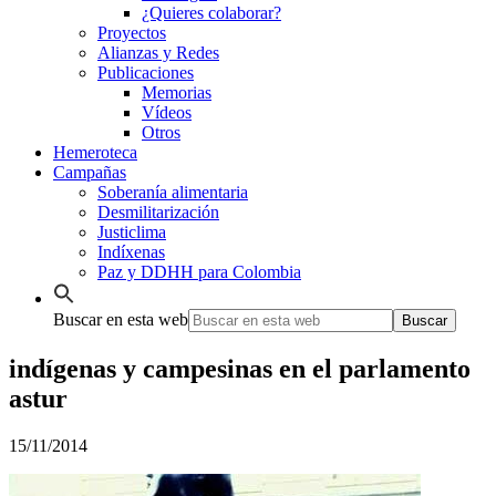
¿Quieres colaborar?
Proyectos
Alianzas y Redes
Publicaciones
Memorias
Vídeos
Otros
Hemeroteca
Campañas
Soberanía alimentaria
Desmilitarización
Justiclima
Indíxenas
Paz y DDHH para Colombia
Buscar en esta web
indígenas y campesinas en el parlamento
astur
15/11/2014