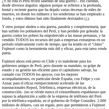
¿Y no está el Perú recién saliendo de una guerra?.. eso cuentan,
desde diversos ángulos: algunos porque se refieren a la profunda,
brutal y reciente guerra que ha dejado varias decenas de miles de
muertos, en donde los militares y los senderistas se han empleado a
fondo, y estos últimos han sido finalmente derrotados (¿),
Y otros porque aluden a otra guerra, paralela y complementaria, que
han sufrido los pobladores del Perú, y han perdido por goleada: la
guerra contra los pobres ha empobrecido a las masas peruanas, y ha
vendido TODOS los recursos del país a empresas extranjeras en un
periodo relativamente corto de tiempo, que ha tenido en el “chino”
Fujimori como la herramienta más útil y eficaz, para esta tarea vende
patria.
Fujimori ahora está preso en Chile y es maloliente para los
gobiernos amigos de Perú, pero durante su mandato, su golpe de
estado y su gestión tan eficiente para el capitalismo salvaje, ha
contado con TODOS los apoyos, con los mejores
acompañamientos, en particular desde España, con Felipe y con
Aznar, para el eficaz enriquecimiento acelerado de las
transnacionales Repsol, Telefónica, empresas eléctricas, de la
construcción.. (no se olvide nunca el extraordinario espaldarazo que
supuso la adquisición a saldo de la empresa de teléfonos del Perú
por la telefónica española, en el gobierno de Felipe González. 2.000
millones de dólares, casi un regalo, pero que permitieron a Fujimori