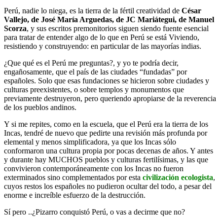
Perú, nadie lo niega, es la tierra de la fértil creatividad de
César
Vallejo, de José María Arguedas, de JC Mariátegui, de Manuel
Scorza
, y sus escritos premonitorios siguen siendo fuente esencial
para tratar de entender algo de lo que en Perú se está Viviendo,
resistiendo y construyendo: en particular de las mayorías indias.
¿Que qué es el Perú me preguntas?, y yo te podría decir,
engañosamente, que el país de las ciudades “fundadas” por
españoles. Solo que esas fundaciones se hicieron sobre ciudades y
culturas preexistentes, o sobre templos y monumentos que
previamente destruyeron, pero queriendo apropiarse de la reverencia
de los pueblos andinos.
Y si me repites, como en la escuela, que el Perú era la tierra de los
Incas, tendré de nuevo que pedirte una revisión más profunda por
elemental y menos simplificadora, ya que los Incas sólo
conformaron una cultura propia por pocas decenas de años. Y antes
y durante hay MUCHOS pueblos y culturas fertilísimas, y las que
convivieron contemporáneamente con los Incas no fueron
exterminados sino complementados por esta
civilización ecologista
,
cuyos restos los españoles no pudieron ocultar del todo, a pesar del
enorme e increíble esfuerzo de la destrucción.
Sí pero ..¿Pizarro conquistó Perú, o vas a decirme que no?