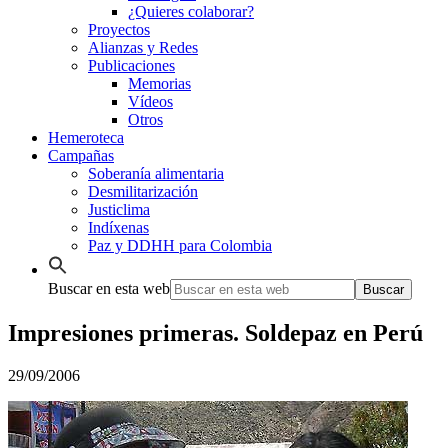
¿Quieres colaborar?
Proyectos
Alianzas y Redes
Publicaciones
Memorias
Vídeos
Otros
Hemeroteca
Campañas
Soberanía alimentaria
Desmilitarización
Justiclima
Indíxenas
Paz y DDHH para Colombia
Buscar en esta web
Impresiones primeras. Soldepaz en Perú
29/09/2006