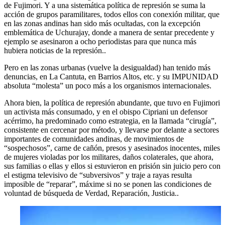
de Fujimori. Y a una sistemática política de represión se suma la
acción de grupos paramilitares, todos ellos con conexión militar, que
en las zonas andinas han sido más ocultadas, con la excepción
emblemática de Uchurajay, donde a manera de sentar precedente y
ejemplo se asesinaron a ocho periodistas para que nunca más
hubiera noticias de la represión..
Pero en las zonas urbanas (vuelve la desigualdad) han tenido más
denuncias, en La Cantuta, en Barrios Altos, etc. y su IMPUNIDAD
absoluta “molesta” un poco más a los organismos internacionales.
Ahora bien, la política de represión abundante, que tuvo en Fujimori
un activista más consumado, y en el obispo Cipriani un defensor
acérrimo, ha predominado como estrategia, en la llamada “cirugía”,
consistente en cercenar por método, y llevarse por delante a sectores
importantes de comunidades andinas, de movimientos de
“sospechosos”, carne de cañón, presos y asesinados inocentes, miles
de mujeres violadas por los militares, daños colaterales, que ahora,
sus familias o ellas y ellos si estuvieron en prisión sin juicio pero con
el estigma televisivo de “subversivos” y traje a rayas resulta
imposible de “reparar”, máxime si no se ponen las condiciones de
voluntad de búsqueda de Verdad, Reparación, Justicia..