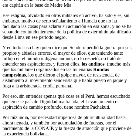
era capitán en la base de Madre Mía.
Ese estigma, olvidado en otros militares en activo, ha sido y es, sin
embargo, motivo de serio señalamiento a Humala que no ha
facilitado las cosas para aclarar su actuación en esa zona, y no se ha
separado contundentemente de la política de exterminio planificado
desde Lima en ese periodo negro.
Y en todo caso hay quien dice que Sendero perdió la guerra por sus
propios y abisales errores, el mayor de ellos, que teniendo tanto
influjo en el mundo indígena andino, no lo respetó, no trató de
entender sus aspiraciones, y fueron ellos,
los andinos
, (mucho más
que los militares) organizados en las milenarias
Rondas
campesinas
, los que dieron el golpe mayor, de resistencia, de
aislamiento al movimiento senderista que había puesto en jaque y
fuga a la aristocracia criolla peruana..
Por eso, sin entender apenas qué cosa es el Perú, hemos escuchado
que en este país de Dignidad maltratada, el Levantamiento o
aspiración de cambio profundo, tiene nombre Pachakuti.
Por raíz india, por necesidad imperiosa de pluriculturalidad hasta
ahora negada, y también por acumulación de fuerzas, por el
nacimiento de la CONAIP, y la fuerza de atracción que proviene de
la experiencia boliviana.