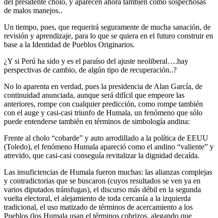
del presidente cholo, y aparecen ahora también como sospechosas
de malos manejos..
Un tiempo, pues, que requerirá seguramente de mucha sanación, de
revisión y aprendizaje, para lo que se quiera en el futuro construir en
base a la Identidad de Pueblos Originarios.
¿Y si Perú ha sido y es el paraíso del ajuste neoliberal….hay
perspectivas de cambio, de algún tipo de recuperación..?
No lo aparenta en verdad, pues la presidencia de Alan García, de
continuidad anunciada, aunque será difícil que empeore las
anteriores, rompe con cualquier predicción, como rompe también
con el auge y casi-casi triunfo de Humala, un fenómeno que sólo
puede entenderse también en términos de simbología andina:
Frente al cholo “cobarde” y auto arrodillado a la política de EEUU
(Toledo), el fenómeno Humala apareció como el andino “valiente” y
atrevido, que casi-casi conseguía revitalizar la dignidad decaída.
Las insuficiencias de Humala fueron muchas: las alianzas complejas
y contradictorias que se buscaron (cuyos resultados se ven ya en
varios diputados tránsfugas), el discurso más débil en la segunda
vuelta electoral, el alejamiento de toda cercanía a la izquierda
tradicional, el uso matizado de términos de acercamiento a los
Pueblos (los Humala usan el términos cobrizos, alegando que