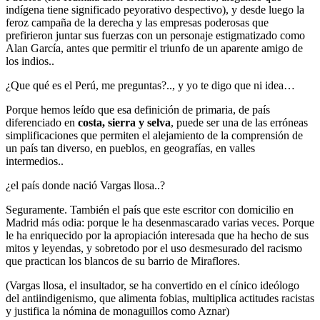
indígena tiene significado peyorativo despectivo), y desde luego la
feroz campaña de la derecha y las empresas poderosas que
prefirieron juntar sus fuerzas con un personaje estigmatizado como
Alan García, antes que permitir el triunfo de un aparente amigo de
los indios..
¿Que qué es el Perú, me preguntas?.., y yo te digo que ni idea…
Porque hemos leído que esa definición de primaria, de país
diferenciado en
costa, sierra y selva
, puede ser una de las erróneas
simplificaciones que permiten el alejamiento de la comprensión de
un país tan diverso, en pueblos, en geografías, en valles
intermedios..
¿el país donde nació Vargas llosa..?
Seguramente. También el país que este escritor con domicilio en
Madrid más odia: porque le ha desenmascarado varias veces. Porque
le ha enriquecido por la apropiación interesada que ha hecho de sus
mitos y leyendas, y sobretodo por el uso desmesurado del racismo
que practican los blancos de su barrio de Miraflores.
(Vargas llosa, el insultador, se ha convertido en el cínico ideólogo
del antiindigenismo, que alimenta fobias, multiplica actitudes racistas
y justifica la nómina de monaguillos como Aznar)