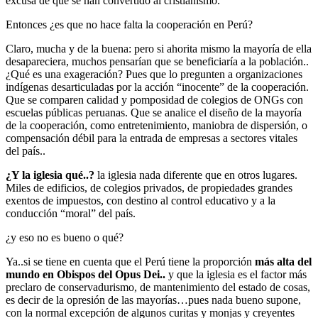
excusa de que se han convertido al cristianismo.
Entonces ¿es que no hace falta la cooperación en Perú?
Claro, mucha y de la buena: pero si ahorita mismo la mayoría de ella
desapareciera, muchos pensarían que se beneficiaría a la población..
¿Qué es una exageración? Pues que lo pregunten a organizaciones
indígenas desarticuladas por la acción “inocente” de la cooperación.
Que se comparen calidad y pomposidad de colegios de ONGs con
escuelas públicas peruanas. Que se analice el diseño de la mayoría
de la cooperación, como entretenimiento, maniobra de dispersión, o
compensación débil para la entrada de empresas a sectores vitales
del país..
¿Y la iglesia qué..?
la iglesia nada diferente que en otros lugares.
Miles de edificios, de colegios privados, de propiedades grandes
exentos de impuestos, con destino al control educativo y a la
conducción “moral” del país.
¿y eso no es bueno o qué?
Ya..si se tiene en cuenta que el Perú tiene la proporción
más alta del
mundo en Obispos del Opus Dei..
y que la iglesia es el factor más
preclaro de conservadurismo, de mantenimiento del estado de cosas,
es decir de la opresión de las mayorías…pues nada bueno supone,
con la normal excepción de algunos curitas y monjas y creyentes