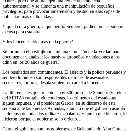
madres, pero que ahora tejen una red de dependencia
gubernamental, y se alimenta una manipulación de pequeños
privilegios, para provocar indefensión y lasitud en esas capas de
población más maltratadas..
Y que la otra guerra, la que perdió Sendero, pudiera no ser sino una
excusa para esta otra..
Y los inocentes, victimas de la guerra?
Se formó en el postfujimorismo una Comisión de la Verdad para
documentar y analizar los masivos atropellos y violaciones a los
ddhh en los 20 años de guerra.
Los resultados son contundentes. El ejército y la policía peruanos y
sendero luminoso son responsables de miles de asesinatos,
secuestros, torturas, desplazamientos, cárcel a inocentes..
La diferencia es que, mientras hay 800 presos de Sendero (y treinta
del MRTA) cumpliendo condenas, los crímenes del estado aún
siguen impunes, y el presidente García, en su discurso de esta
semana ante las Fuerzas Armadas, anunció que el gobierno asumía
la defensa de todos los militares señalados, y que lo que hicieron, lo
hicieron porque el gobierno se lo ordenó…
Claro, el gobierno son los gobiernos, de Belaunde, de Alan García,