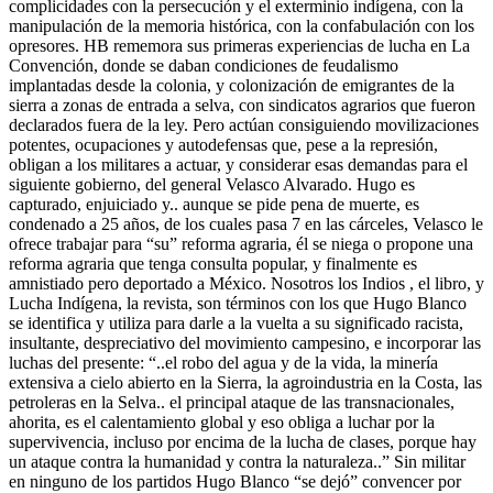
complicidades con la persecución y el exterminio indígena, con la
manipulación de la memoria histórica, con la confabulación con los
opresores. HB rememora sus primeras experiencias de lucha en La
Convención, donde se daban condiciones de feudalismo
implantadas desde la colonia, y colonización de emigrantes de la
sierra a zonas de entrada a selva, con sindicatos agrarios que fueron
declarados fuera de la ley. Pero actúan consiguiendo movilizaciones
potentes, ocupaciones y autodefensas que, pese a la represión,
obligan a los militares a actuar, y considerar esas demandas para el
siguiente gobierno, del general Velasco Alvarado. Hugo es
capturado, enjuiciado y.. aunque se pide pena de muerte, es
condenado a 25 años, de los cuales pasa 7 en las cárceles, Velasco le
ofrece trabajar para “su” reforma agraria, él se niega o propone una
reforma agraria que tenga consulta popular, y finalmente es
amnistiado pero deportado a México. Nosotros los Indios , el libro, y
Lucha Indígena, la revista, son términos con los que Hugo Blanco
se identifica y utiliza para darle a la vuelta a su significado racista,
insultante, despreciativo del movimiento campesino, e incorporar las
luchas del presente: “..el robo del agua y de la vida, la minería
extensiva a cielo abierto en la Sierra, la agroindustria en la Costa, las
petroleras en la Selva.. el principal ataque de las transnacionales,
ahorita, es el calentamiento global y eso obliga a luchar por la
supervivencia, incluso por encima de la lucha de clases, porque hay
un ataque contra la humanidad y contra la naturaleza..” Sin militar
en ninguno de los partidos Hugo Blanco “se dejó” convencer por