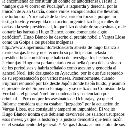
la encomienda de constituir un comité de autodefensa). Hasta la
“sangre que vi correr en Pucallpa”, a izquierda y derecha, por la
traición de Alan García, donde varios encapuchados me llevaron,
me torturaron. Y me salvé de la desaparición forzada porque un
testigo lo vio y enseguida una acción urgente hizo llegar miles de
cartas a la sede presidencial, lo que hizo desistir de su asesinato, o de
cortarle las barbas a Hugo Blanco, como comentaría algún
periódico”. Hugo Blanco ha descrito el premio nóbel a Vargas Llosa
como un Golpe a los pueblos indígenas
http://www.sinpermiso.info/textos/carta-abierta-de-hugo-blanco-a-
mario-vargas-llosa y nos recuerda su participación nefasta
presidiendo la comisión que habría de investigar los hechos de
Uchurajay. Hugo era parlamentario en aquella época del asesinato
de los periodistas y habría señalado como asesino y genocida al
general Noel, jefe designado en Ayacucho, por lo que fue separado
de su representación por varios meses. Posteriormente, cuando
Fujimori renunció por fax desde Japón donde había huido, y asumió
el presidente del Supremo Paniagua, y se realizó una Comisión de la
Verdad… el general Noel fue condenado y sentenciado por
criminal… Pero no por los asesinatos de Uchurajay, ya que el
Informe considera que ya estaban “juzgados” por la actuación de
Vargas Llosa, que consiguió y amparó su impunidad. El viejito
Hugo Blanco ironiza que debieran devolverle los salarios usurpados
esos meses, ya que la historia y la justicia demostró que tenía razón
en el señalamiento del general. Y Vargas Llosa.. acumula otra de sus