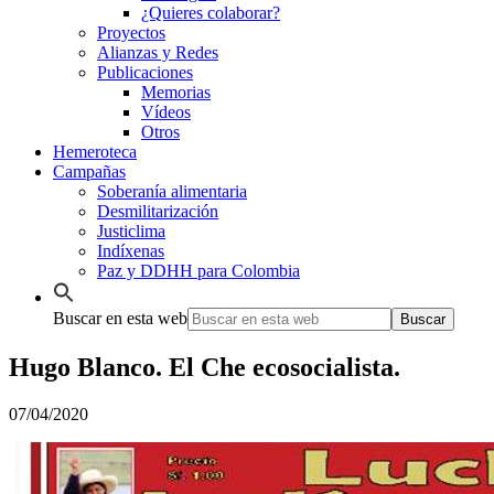
¿Quieres colaborar?
Proyectos
Alianzas y Redes
Publicaciones
Memorias
Vídeos
Otros
Hemeroteca
Campañas
Soberanía alimentaria
Desmilitarización
Justiclima
Indíxenas
Paz y DDHH para Colombia
Buscar en esta web
Hugo Blanco. El Che ecosocialista.
07/04/2020