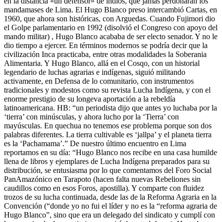
en la distancia «un defensor» de indios, que jamás perdonarán los
mandamases de Lima. El Hugo Blanco preso intercambió Cartas, en
1960, que ahora son históricas, con Arguedas. Cuando Fujimori dio
el Golpe parlamentario en 1992 (disolvió el Congreso con apoyo del
mando militar) , Hugo Blanco acababa de ser electo senador. Y no le
dio tiempo a ejercer. En términos modernos se podría decir que la
civilización Inca practicaba, entre otras modalidades la Soberania
Alimentaria. Y Hugo Blanco, allá en el Cosqo, con un historial
legendario de luchas agrarias e indígenas, siguió militando
activamente, en Defensa de lo comunitario, con instrumentos
tradicionales y modestos como su revista Lucha Indígena, y con el
enorme prestigio de su longeva aportación a la rebeldía
latinoamericana. HB: “un periodista dijo que antes yo luchaba por la
‘tierra’ con minúsculas, y ahora lucho por la ‘Tierra’ con
mayúsculas. En quechua no tenemos ese problema porque son dos
palabras diferentes. La tierra cultivable es ‘jallpa’ y el planeta tierra
es la ‘Pachamama’.” De nuestro último encuentro en Lima
reportamos en su día: “Hugo Blanco nos recibe en una casa humilde
llena de libros y ejemplares de Lucha Indígena preparados para su
distribución, se entusiasma por lo que comentamos del Foro Social
PanAmazónico en Tarapoto (hacen falta nuevas Rebeliones sin
caudillos como en esos Foros, apostilla). Y comparte con fluidez
trozos de su lucha continuada, desde las de la Reforma Agraria en la
Convención (“donde yo no fui el líder y no es la “reforma agraria de
Hugo Blanco”, sino que era un delegado del sindicato y cumplí con