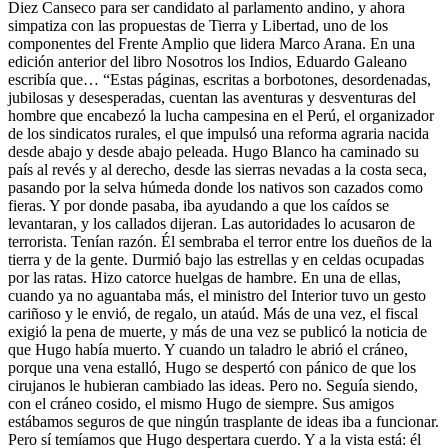
Diez Canseco para ser candidato al parlamento andino, y ahora
simpatiza con las propuestas de Tierra y Libertad, uno de los
componentes del Frente Amplio que lidera Marco Arana. En una
edición anterior del libro Nosotros los Indios, Eduardo Galeano
escribía que… “Estas páginas, escritas a borbotones, desordenadas,
jubilosas y desesperadas, cuentan las aventuras y desventuras del
hombre que encabezó la lucha campesina en el Perú, el organizador
de los sindicatos rurales, el que impulsó una reforma agraria nacida
desde abajo y desde abajo peleada. Hugo Blanco ha caminado su
país al revés y al derecho, desde las sierras nevadas a la costa seca,
pasando por la selva húmeda donde los nativos son cazados como
fieras. Y por donde pasaba, iba ayudando a que los caídos se
levantaran, y los callados dijeran. Las autoridades lo acusaron de
terrorista. Tenían razón. Él sembraba el terror entre los dueños de la
tierra y de la gente. Durmió bajo las estrellas y en celdas ocupadas
por las ratas. Hizo catorce huelgas de hambre. En una de ellas,
cuando ya no aguantaba más, el ministro del Interior tuvo un gesto
cariñoso y le envió, de regalo, un ataúd. Más de una vez, el fiscal
exigió la pena de muerte, y más de una vez se publicó la noticia de
que Hugo había muerto. Y cuando un taladro le abrió el cráneo,
porque una vena estalló, Hugo se despertó con pánico de que los
cirujanos le hubieran cambiado las ideas. Pero no. Seguía siendo,
con el cráneo cosido, el mismo Hugo de siempre. Sus amigos
estábamos seguros de que ningún trasplante de ideas iba a funcionar.
Pero sí temíamos que Hugo despertara cuerdo. Y a la vista está: él