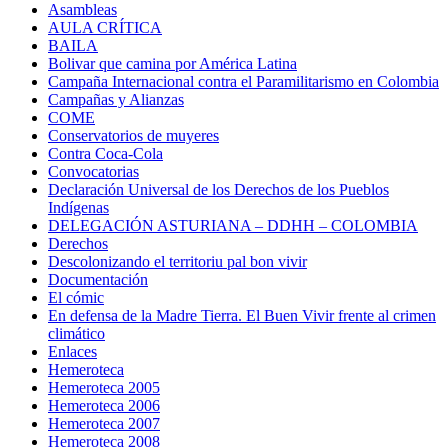
Asambleas
AULA CRÍTICA
BAILA
Bolivar que camina por América Latina
Campaña Internacional contra el Paramilitarismo en Colombia
Campañas y Alianzas
COME
Conservatorios de muyeres
Contra Coca-Cola
Convocatorias
Declaración Universal de los Derechos de los Pueblos
Indígenas
DELEGACIÓN ASTURIANA – DDHH – COLOMBIA
Derechos
Descolonizando el territoriu pal bon vivir
Documentación
El cómic
En defensa de la Madre Tierra. El Buen Vivir frente al crimen
climático
Enlaces
Hemeroteca
Hemeroteca 2005
Hemeroteca 2006
Hemeroteca 2007
Hemeroteca 2008