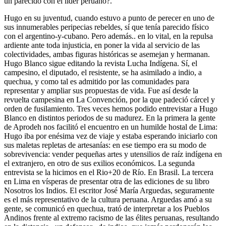
un parecido con el líder peruano?.
Hugo en su juventud, cuando estuvo a punto de perecer en uno de
sus innumerables peripecias rebeldes, sí que tenía parecido físico
con el argentino-y-cubano. Pero además.. en lo vital, en la repulsa
ardiente ante toda injusticia, en poner la vida al servicio de las
colectividades, ambas figuras históricas se asemejan y hermanan.
Hugo Blanco sigue editando la revista Lucha Indígena. Sí, el
campesino, el diputado, el resistente, se ha asimilado a indio, a
quechua, y como tal es admitido por las comunidades para
representar y ampliar sus propuestas de vida. Fue así desde la
revuelta campesina en La Convención, por la que padeció cárcel y
orden de fusilamiento. Tres veces hemos podido entrevistar a Hugo
Blanco en distintos periodos de su madurez. En la primera la gente
de Aprodeh nos facilitó el encuentro en un humilde hostal de Lima:
Hugo iba por enésima vez de viaje y estaba esperando iniciarlo con
sus maletas repletas de artesanías: en ese tiempo era su modo de
sobrevivencia: vender pequeñas artes y utensilios de raíz indígena en
el extranjero, en otro de sus exilios económicos. La segunda
entrevista se la hicimos en el Rio+20 de Río. En Brasil. La tercera
en Lima en vísperas de presentar otra de las ediciones de su libro
Nosotros los Indios. El escritor José María Arguedas, seguramente
es el más representativo de la cultura peruana. Arguedas amó a su
gente, se comunicó en quechua, trató de interpretar a los Pueblos
Andinos frente al extremo racismo de las élites peruanas, resultando