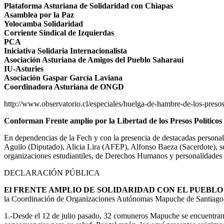
Plataforma Asturiana de Solidaridad con Chiapas
Asamblea por la Paz
Yolocamba Solidaridad
Corriente Sindical de Izquierdas
PCA
Iniciativa Solidaria Internacionalista
Asociación Asturiana de Amigos del Pueblo Saharaui
IU-Asturies
Asociación Gaspar García Laviana
Coordinadora Asturiana de ONGD
http://www.observatorio.cl/especiales/huelga-de-hambre-de-los-pres
Conforman Frente amplio por la Libertad de los Presos Políticos
En dependencias de la Fech y con la presencia de destacadas personal
Aguilo (Diputado), Alicia Lira (AFEP), Alfonso Baeza (Sacerdote), se
organizaciones estudiantiles, de Derechos Humanos y personalidades 
DECLARACIÓN PÚBLICA
El FRENTE AMPLIO DE SOLIDARIDAD CON EL PUEBL
la Coordinación de Organizaciones Autónomas Mapuche de Santiago y a
1.-Desde el 12 de julio pasado, 32 comuneros Mapuche se encuentran