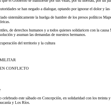
que el Gobierno se manifieste por sus vidas, por su libertad, por un juici
s autoridades se han negado a dialogar, optando por ignorar el dolor y l
iado sistemáticamente la huelga de hambre de los presos políticos Mapu
óricas.
antiles, de derechos humanos y a todos quienes solidaricen con la caus
 solución y asuman las demandas de nuestros hermanos.
peración del territorio y la cultura
 MILITAR
EN CONFLICTO
e
to celebrado este sábado en Concepción, en solidaridad con los treinta 
aucanía y Los Ríos.