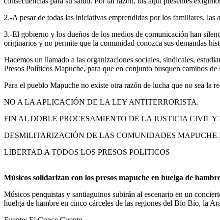
consecuencias para su salud. Por tal razón, los aquí presentes exigimos 
2.-A pesar de todas las iniciativas emprendidas por los familiares, la
3.-El gobierno y los dueños de los medios de comunicación han silenc
originarios y no permite que la comunidad conozca sus demandas hist
Hacemos un llamado a las organizaciones sociales, sindicales, estudi
Presos Políticos Mapuche, para que en conjunto busquen caminos de
Para el pueblo Mapuche no existe otra razón de lucha que no sea la recu
NO A LA APLICACIÓN DE LA LEY ANTITERRORISTA.
FIN AL DOBLE PROCESAMIENTO DE LA JUSTICIA CIVIL Y
DESMILITARIZACIÓN DE LAS COMUNIDADES MAPUCHE 
LIBERTAD A TODOS LOS PRESOS POLITICOS
Músicos solidarizan con los presos mapuche en huelga de hambr
Músicos penquistas y santiaguinos subirán al escenario en un concier
huelga de hambre en cinco cárceles de las regiones del Bío Bío, la Ar
Fuente: El Conce Cuente