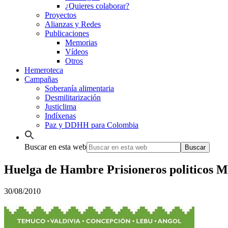
¿Quieres colaborar?
Proyectos
Alianzas y Redes
Publicaciones
Memorias
Vídeos
Otros
Hemeroteca
Campañas
Soberanía alimentaria
Desmilitarización
Justiclima
Indíxenas
Paz y DDHH para Colombia
Buscar en esta web
Huelga de Hambre Prisioneros politicos 
30/08/2010