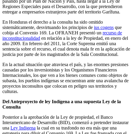
pasando por un Plan de Nación y País, hasta llegar a la Ley de
Regiones Especiales para el Desarrollo, con la que pretendieron
entregar a empresarios extranjeros parte del territorio Garífuna.
En Honduras el derecho a la consulta ha sido omitido
sistemáticamente, desvirtuando los principios de
ius cogens
que
cobija al Convenio 169. La OFRANEH presentó un
recurso de
inconstitucionalidad
en relación a la ley de Propiedad, en enero del
año 2009. En febrero del 2011, la Corte Suprema emitió una
sentencia sobre el recurso, el cual denota mala fe en la aplicación de
justicia por parte de los magistrados de la Sala Constitucional.
En la actual situación que atraviesa el país, y las enormes presiones
causadas por los inversionistas y los Organismos Financieros
Internacionales, los que ven a los bienes comunes como objetos de
subasta, los pueblos indígenas se encuentran ante una avalancha de
proyectos inconsultos que colocan en peligro sus territorios y
culturas.
Del Anteproyecto de ley Indígena a una supuesta Ley de la
Consulta
Posterior a la aprobación de la Ley de propiedad, el Banco
Interamericano de Desarrollo (BID), comenzó a pretender instaurar
una
Ley Indigena
la cual en su trasfondo no era más que una
estrategia para diluir el Convenio 169. La Ley fue fraguada con el