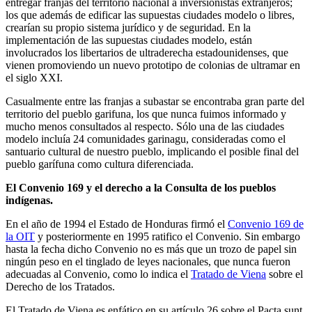
entregar franjas del territorio nacional a inversionistas extranjeros;
los que además de edificar las supuestas ciudades modelo o libres,
crearían su propio sistema jurídico y de seguridad. En la
implementación de las supuestas ciudades modelo, están
involucrados los libertarios de ultraderecha estadounidenses, que
vienen promoviendo un nuevo prototipo de colonias de ultramar en
el siglo XXI.
Casualmente entre las franjas a subastar se encontraba gran parte del
territorio del pueblo garifuna, los que nunca fuimos informado y
mucho menos consultados al respecto. Sólo una de las ciudades
modelo incluía 24 comunidades garinagu, consideradas como el
santuario cultural de nuestro pueblo, implicando el posible final del
pueblo garífuna como cultura diferenciada.
El Convenio 169 y el derecho a la Consulta de los pueblos
indígenas.
En el año de 1994 el Estado de Honduras firmó el
Convenio 169 de
la OIT
y posteriormente en 1995 ratifico el Convenio. Sin embargo
hasta la fecha dicho Convenio no es más que un trozo de papel sin
ningún peso en el tinglado de leyes nacionales, que nunca fueron
adecuadas al Convenio, como lo indica el
Tratado de Viena
sobre el
Derecho de los Tratados.
El Tratado de Viena es enfático en su artículo 26 sobre el Pacta sunt