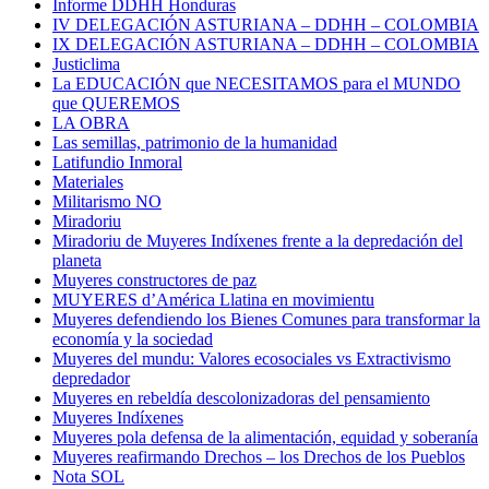
Informe DDHH Honduras
IV DELEGACIÓN ASTURIANA – DDHH – COLOMBIA
IX DELEGACIÓN ASTURIANA – DDHH – COLOMBIA
Justiclima
La EDUCACIÓN que NECESITAMOS para el MUNDO
que QUEREMOS
LA OBRA
Las semillas, patrimonio de la humanidad
Latifundio Inmoral
Materiales
Militarismo NO
Miradoriu
Miradoriu de Muyeres Indíxenes frente a la depredación del
planeta
Muyeres constructores de paz
MUYERES d’América Llatina en movimientu
Muyeres defendiendo los Bienes Comunes para transformar la
economía y la sociedad
Muyeres del mundu: Valores ecosociales vs Extractivismo
depredador
Muyeres en rebeldía descolonizadoras del pensamiento
Muyeres Indíxenes
Muyeres pola defensa de la alimentación, equidad y soberanía
Muyeres reafirmando Drechos – los Drechos de los Pueblos
Nota SOL