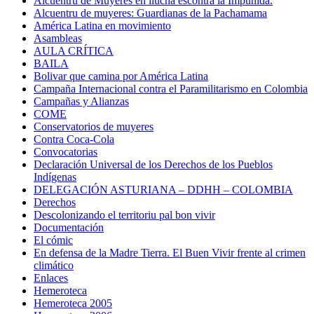
Alcuentru de Muyeres en llucha escontra la Impunidá.
Alcuentru de muyeres: Guardianas de la Pachamama
América Latina en movimiento
Asambleas
AULA CRÍTICA
BAILA
Bolivar que camina por América Latina
Campaña Internacional contra el Paramilitarismo en Colombia
Campañas y Alianzas
COME
Conservatorios de muyeres
Contra Coca-Cola
Convocatorias
Declaración Universal de los Derechos de los Pueblos
Indígenas
DELEGACIÓN ASTURIANA – DDHH – COLOMBIA
Derechos
Descolonizando el territoriu pal bon vivir
Documentación
El cómic
En defensa de la Madre Tierra. El Buen Vivir frente al crimen
climático
Enlaces
Hemeroteca
Hemeroteca 2005