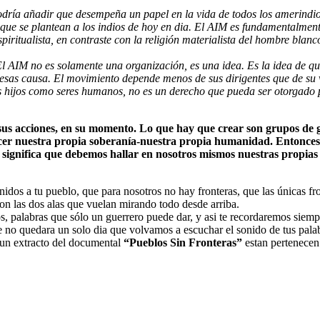
podría añadir que desempeña un papel en la vida de todos los amerindio
que se plantean a los indios de hoy en dia. El AIM es fundamentalment
piritualista, en contraste con la religión materialista del hombre bla
 AIM no es solamente una organización, es una idea. Es la idea de que
 esas causa. El movimiento depende menos de sus dirigentes que de su 
us hijos como seres humanos, no es un derecho que pueda ser otorgado 
us acciones, en su momento. Lo que hay que crear son grupos de g
ocer nuestra propia soberanía-nuestra propia humanidad. Entonces 
 significa que debemos hallar en nosotros mismos nuestras propias f
os a tu pueblo, que para nosotros no hay fronteras, que las únicas fron
con las dos alas que vuelan mirando todo desde arriba.
, palabras que sólo un guerrero puede dar, y asi te recordaremos siemp
 no quedara un solo dia que volvamos a escuchar el sonido de tus palabra
 un extracto del documental
“Pueblos Sin Fronteras”
estan pertenecen