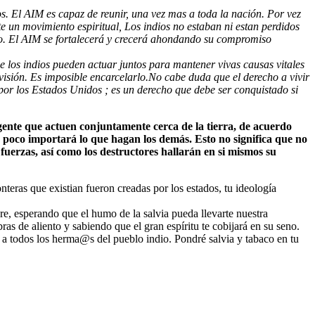
s. El AIM es capaz de reunir, una vez mas a toda la nación. Por vez
e un movimiento espiritual, Los indios no estaban ni estan perdidos
nco. El AIM se fortalecerá y crecerá ahondando su compromiso
 los indios pueden actuar juntos para mantener vivas causas vitales
visión. Es imposible encarcelarlo.No cabe duda que el derecho a vivir
por los Estados Unidos ; es un derecho que debe ser conquistado si
ente que actuen conjuntamente cerca de la tierra, de acuerdo
poco importará lo que hagan los demás. Esto no significa que no
uerzas, así como los destructores hallarán en si mismos su
teras que existian fueron creadas por los estados, tu ideología
re, esperando que el humo de la salvia pueda llevarte nuestra
s de aliento y sabiendo que el gran espíritu te cobijará en su seno.
 a todos los herma@s del pueblo indio. Pondré salvia y tabaco en tu