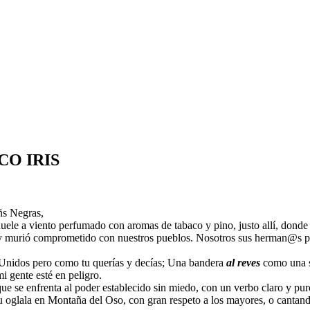
O IRIS
ñs Negras,
e huele a viento perfumado con aromas de tabaco y pino, justo allí, don
vió y murió comprometido con nuestros pueblos. Nosotros sus herman@s p
Unidos pero como tu querías y decías; Una bandera
al reves
como una s
i gente esté en peligro.
, que se enfrenta al poder establecido sin miedo, con un verbo claro y 
bu oglala en Montaña del Oso, con gran respeto a los mayores, o cantan