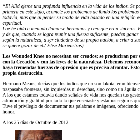
“El AIM ejerce una profunda influencia en la vida de los indios. Se 
primera en este siglo, acomete los problemas de fondo los problemas 
todavía, mas que al perder su modo de vida basado en una religión es
espiritual.
Loe he oido a menudo llamarse hermanos y creo que eran sinceros. El
y de que, cuando se logra reunir una fuerza suficiente, pueden ganar
según la naturaleza, a ser ciudadno de su propia nación, a criar a s
se quiere gozar de el.( Élise Marienstras)
Los Wounded Knee no necesitan ser creados; se produciran por s
con la Creación y con las leyes de la naturaleza. Debemos recon
haya tremendas fuerzas de opresión que es preciso afrontar. Esto
propia destrucción.
Hermano Means, decías que los indios que no son lakota, eran bienvenid
traspasaba fronteras, sin izquierdas ni derechas, sino como un águila 
A los que estamos todavía dando señales de vida nos quedan tus gestos
admiración y gratitud por todo lo que enseñaste y estamos seguros que
Tuve el privilegio de documentar tus palabras e imágenes, ofreciendo
honor.
A los 25 días de Octubre de 2012