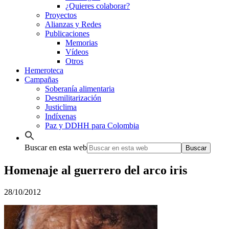
¿Quieres colaborar?
Proyectos
Alianzas y Redes
Publicaciones
Memorias
Vídeos
Otros
Hemeroteca
Campañas
Soberanía alimentaria
Desmilitarización
Justiclima
Indíxenas
Paz y DDHH para Colombia
Buscar en esta web
Homenaje al guerrero del arco iris
28/10/2012