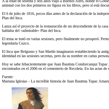
A la edad de sesenta y seis años viajó a Buenos Aires, donde el Gobi
amistad con los dos primeros no figura en los libros, pero sí está doc
El 6 de julio de 1816, pocos días antes de la declaración de la indep
Plan del Inca.
Lanza así el proyecto de la restauración de un descendiente de la cas
hablaba del «admirable» Plan del Inca.
El tema se trató en varias sesiones, pero finalmente no prosperó. Pertu
legendaria Cuzco.
El Inca que Belgrano y San Martín imaginaron restableciendo la antig
identidad en las sesiones secretas, pero da su nombre en cartas person
Hoy se sabe fehacientemente que Juan Bautista Condorcanqui Tupac Am
encontrados en el 2006 en el cementerio de Recoleta. En las actas de 
Fuente:
Mariana Iglesias – La increíble historia de Juan Bautista Tupac Amar