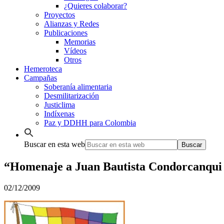
¿Quieres colaborar?
Proyectos
Alianzas y Redes
Publicaciones
Memorias
Vídeos
Otros
Hemeroteca
Campañas
Soberanía alimentaria
Desmilitarización
Justiclima
Indíxenas
Paz y DDHH para Colombia
Buscar en esta web
“Homenaje a Juan Bautista Condorcanqu
02/12/2009