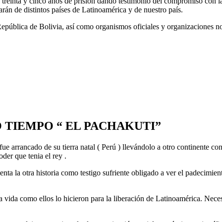
e treinta y cinco años de prisión dando testimonio del compromiso con l
án de distintos países de Latinoamérica y de nuestro país.
 República de Bolivia, así como organismos oficiales y organizaciones 
 TIEMPO “ EL PACHAKUTI”
rrancado de su tierra natal ( Perú ) llevándolo a otro continente con 
der que tenia el rey .
nta la otra historia como testigo sufriente obligado a ver el padecimien
 la vida como ellos lo hicieron para la liberación de Latinoamérica. Ne