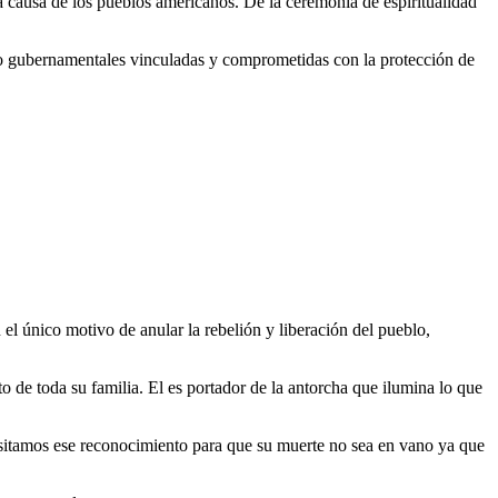
a causa de los pueblos americanos. De la ceremonia de espiritualidad
no gubernamentales vinculadas y comprometidas con la protección de
el único motivo de anular la rebelión y liberación del pueblo,
to de toda su familia. El es portador de la antorcha que ilumina lo que
cesitamos ese reconocimiento para que su muerte no sea en vano ya que