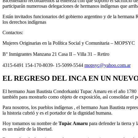
Bicentenario recordaremos la entereza con que soportó el sacrificio d
participarán numerosas delegaciones de hermanos indígenas que arribar
Están invitados funcionarios del gobierno argentino y de la hermana
los derechos indígenas
Contactos:
Mujeres Originarias en la Política Social y Comunitaria – MOPSYC
B° Inmigrantes Manzana 21 Casa II – Villa 31 – Retiro
4315-6491 154-170-8039- 15-5099-5544
mopsyc@yahoo.com.ar
EL REGRESO DEL INCA EN UN NUEVO
El hermano Juan Bautista Condorkanki Tupac Amaru en el año 1780 fue a
también para mostrarlo como objeto de exposición, asì consolidar el po
Para nosotros, los pueblos indígenas , el hermano Juan Bautista represe
la historia cubrió y es el portador de la dignidad humana.
Hoy tomamos su nombre de
Tupàc Amaru
para defender la tierra y
es un mártir de la libertad.