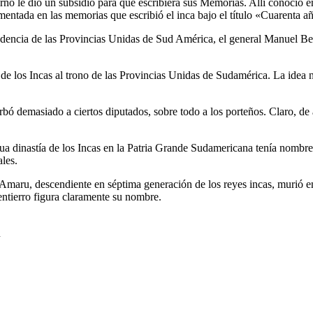
erno le dio un subsidio para que escribiera sus Memorias. Allí conoci
umentada en las memorias que escribió el inca bajo el título «Cuarenta a
endencia de las Provincias Unidas de Sud América, el general Manuel Be
a de los Incas al trono de las Provincias Unidas de Sudamérica. La idea 
rbó demasiado a ciertos diputados, sobre todo a los porteños. Claro, de a
ua dinastía de los Incas en la Patria Grande Sudamericana tenía nombr
ales.
aru, descendiente en séptima generación de los reyes incas, murió en
entierro figura claramente su nombre.
u