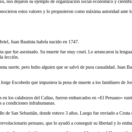
os, nos dejaron su ejemplo de organización social económico y científic
nocieron estos valores y lo propusieron como máxima autoridad ante los
riel, Juan Bautista habría nacido en 1747.
ta que fue asesinado. Su muerte fue muy cruel. Le arrancaron la lengu
a lección.
sma suerte, pero hubo alguien que se salvó de pura casualidad. Juan B
Jorge Escobedo que impusiera la pena de muerte a los familiares de José
s en los calabozos del Callao, fueron embarcados en «El Peruano» rumbo
s a condiciones infrahumanas.
lo de San Sebastián, donde estuvo 3 años. Luego fue enviado a Ceuta 
y revolucionario peruano, que lo ayudó a conseguir su libertad y lo em