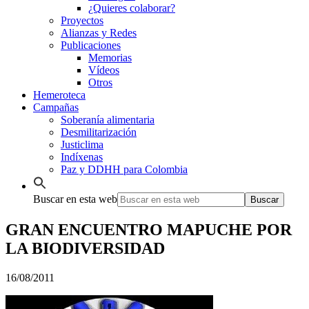
¿Quieres colaborar?
Proyectos
Alianzas y Redes
Publicaciones
Memorias
Vídeos
Otros
Hemeroteca
Campañas
Soberanía alimentaria
Desmilitarización
Justiclima
Indíxenas
Paz y DDHH para Colombia
Buscar en esta web
GRAN ENCUENTRO MAPUCHE POR
LA BIODIVERSIDAD
16/08/2011