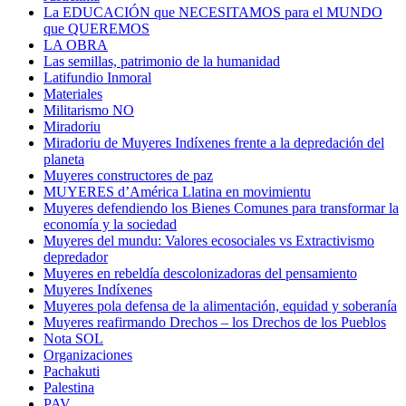
La EDUCACIÓN que NECESITAMOS para el MUNDO
que QUEREMOS
LA OBRA
Las semillas, patrimonio de la humanidad
Latifundio Inmoral
Materiales
Militarismo NO
Miradoriu
Miradoriu de Muyeres Indíxenes frente a la depredación del
planeta
Muyeres constructores de paz
MUYERES d’América Llatina en movimientu
Muyeres defendiendo los Bienes Comunes para transformar la
economía y la sociedad
Muyeres del mundu: Valores ecosociales vs Extractivismo
depredador
Muyeres en rebeldía descolonizadoras del pensamiento
Muyeres Indíxenes
Muyeres pola defensa de la alimentación, equidad y soberanía
Muyeres reafirmando Drechos – los Drechos de los Pueblos
Nota SOL
Organizaciones
Pachakuti
Palestina
PAV