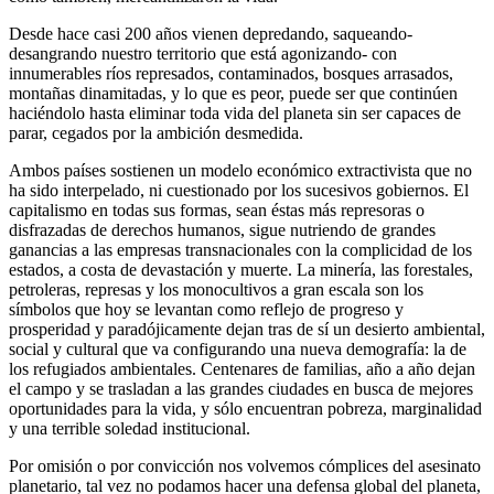
Desde hace casi 200 años vienen depredando, saqueando-
desangrando nuestro territorio que está agonizando- con
innumerables ríos represados, contaminados, bosques arrasados,
montañas dinamitadas, y lo que es peor, puede ser que continúen
haciéndolo hasta eliminar toda vida del planeta sin ser capaces de
parar, cegados por la ambición desmedida.
Ambos países sostienen un modelo económico extractivista que no
ha sido interpelado, ni cuestionado por los sucesivos gobiernos. El
capitalismo en todas sus formas, sean éstas más represoras o
disfrazadas de derechos humanos, sigue nutriendo de grandes
ganancias a las empresas transnacionales con la complicidad de los
estados, a costa de devastación y muerte. La minería, las forestales,
petroleras, represas y los monocultivos a gran escala son los
símbolos que hoy se levantan como reflejo de progreso y
prosperidad y paradójicamente dejan tras de sí un desierto ambiental,
social y cultural que va configurando una nueva demografía: la de
los refugiados ambientales. Centenares de familias, año a año dejan
el campo y se trasladan a las grandes ciudades en busca de mejores
oportunidades para la vida, y sólo encuentran pobreza, marginalidad
y una terrible soledad institucional.
Por omisión o por convicción nos volvemos cómplices del asesinato
planetario, tal vez no podamos hacer una defensa global del planeta,