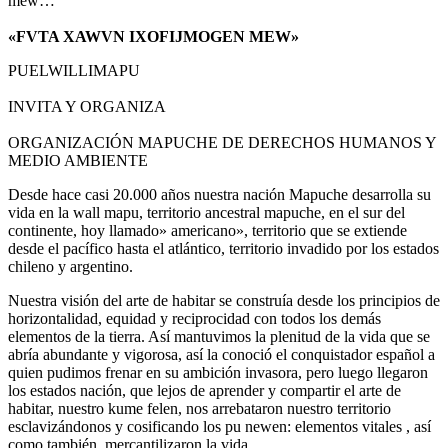
mew…
«FVTA XAWVN IXOFIJMOGEN MEW»
PUELWILLIMAPU
INVITA Y ORGANIZA
ORGANIZACIÓN MAPUCHE DE DERECHOS HUMANOS Y
MEDIO AMBIENTE
Desde hace casi 20.000 años nuestra nación Mapuche desarrolla su
vida en la wall mapu, territorio ancestral mapuche, en el sur del
continente, hoy llamado» americano», territorio que se extiende
desde el pacífico hasta el atlántico, territorio invadido por los estados
chileno y argentino.
Nuestra visión del arte de habitar se construía desde los principios de
horizontalidad, equidad y reciprocidad con todos los demás
elementos de la tierra. Así mantuvimos la plenitud de la vida que se
abría abundante y vigorosa, así la conoció el conquistador español a
quien pudimos frenar en su ambición invasora, pero luego llegaron
los estados nación, que lejos de aprender y compartir el arte de
habitar, nuestro kume felen, nos arrebataron nuestro territorio
esclavizándonos y cosificando los pu newen: elementos vitales , así
como también, mercantilizaron la vida.