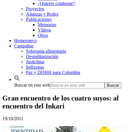
¿Quieres colaborar?
Proyectos
Alianzas y Redes
Publicaciones
Memorias
Vídeos
Otros
Hemeroteca
Campañas
Soberanía alimentaria
Desmilitarización
Justiclima
Indíxenas
Paz y DDHH para Colombia
Buscar en esta web
Gran encuentro de los cuatro suyos: al
encuentro del Inkari
19/10/2011