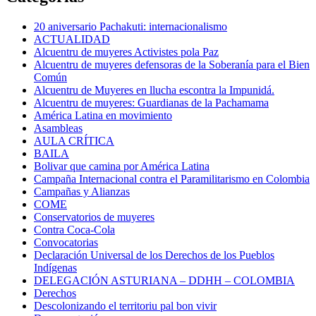
20 aniversario Pachakuti: internacionalismo
ACTUALIDAD
Alcuentru de muyeres Activistes pola Paz
Alcuentru de muyeres defensoras de la Soberanía para el Bien
Común
Alcuentru de Muyeres en llucha escontra la Impunidá.
Alcuentru de muyeres: Guardianas de la Pachamama
América Latina en movimiento
Asambleas
AULA CRÍTICA
BAILA
Bolivar que camina por América Latina
Campaña Internacional contra el Paramilitarismo en Colombia
Campañas y Alianzas
COME
Conservatorios de muyeres
Contra Coca-Cola
Convocatorias
Declaración Universal de los Derechos de los Pueblos
Indígenas
DELEGACIÓN ASTURIANA – DDHH – COLOMBIA
Derechos
Descolonizando el territoriu pal bon vivir