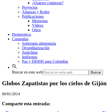
¿Quieres colaborar?
Proyectos
Alianzas y Redes
Publicaciones
Memorias
Vídeos
Otros
Hemeroteca
Campañas
Soberanía alimentaria
Desmilitarización
Justiclima
Indíxenas
Paz y DDHH para Colombia
Buscar en esta web
Globos Zapatistas por los cielos de Gijón
06/01/2014
Comparte esta entrada: