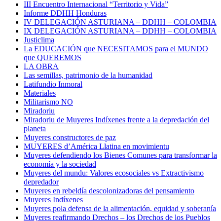
III Encuentro Internacional “Territorio y Vida”
Informe DDHH Honduras
IV DELEGACIÓN ASTURIANA – DDHH – COLOMBIA
IX DELEGACIÓN ASTURIANA – DDHH – COLOMBIA
Justiclima
La EDUCACIÓN que NECESITAMOS para el MUNDO
que QUEREMOS
LA OBRA
Las semillas, patrimonio de la humanidad
Latifundio Inmoral
Materiales
Militarismo NO
Miradoriu
Miradoriu de Muyeres Indíxenes frente a la depredación del
planeta
Muyeres constructores de paz
MUYERES d’América Llatina en movimientu
Muyeres defendiendo los Bienes Comunes para transformar la
economía y la sociedad
Muyeres del mundu: Valores ecosociales vs Extractivismo
depredador
Muyeres en rebeldía descolonizadoras del pensamiento
Muyeres Indíxenes
Muyeres pola defensa de la alimentación, equidad y soberanía
Muyeres reafirmando Drechos – los Drechos de los Pueblos