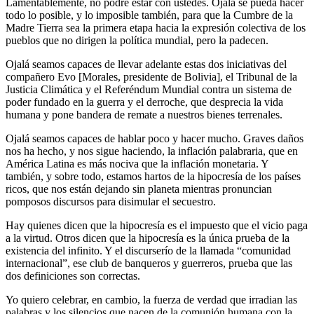
Lamentablemente, no podré estar con ustedes. Ojalá se pueda hacer
todo lo posible, y lo imposible también, para que la Cumbre de la
Madre Tierra sea la primera etapa hacia la expresión colectiva de los
pueblos que no dirigen la política mundial, pero la padecen.
Ojalá seamos capaces de llevar adelante estas dos iniciativas del
compañero Evo [Morales, presidente de Bolivia], el Tribunal de la
Justicia Climática y el Referéndum Mundial contra un sistema de
poder fundado en la guerra y el derroche, que desprecia la vida
humana y pone bandera de remate a nuestros bienes terrenales.
Ojalá seamos capaces de hablar poco y hacer mucho. Graves daños
nos ha hecho, y nos sigue haciendo, la inflación palabraria, que en
América Latina es más nociva que la inflación monetaria. Y
también, y sobre todo, estamos hartos de la hipocresía de los países
ricos, que nos están dejando sin planeta mientras pronuncian
pomposos discursos para disimular el secuestro.
Hay quienes dicen que la hipocresía es el impuesto que el vicio paga
a la virtud. Otros dicen que la hipocresía es la única prueba de la
existencia del infinito. Y el discurserío de la llamada “comunidad
internacional”, ese club de banqueros y guerreros, prueba que las
dos definiciones son correctas.
Yo quiero celebrar, en cambio, la fuerza de verdad que irradian las
palabras y los silencios que nacen de la comunión humana con la