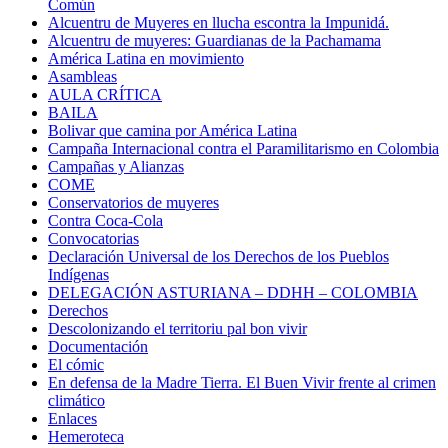
Común
Alcuentru de Muyeres en llucha escontra la Impunidá.
Alcuentru de muyeres: Guardianas de la Pachamama
América Latina en movimiento
Asambleas
AULA CRÍTICA
BAILA
Bolivar que camina por América Latina
Campaña Internacional contra el Paramilitarismo en Colombia
Campañas y Alianzas
COME
Conservatorios de muyeres
Contra Coca-Cola
Convocatorias
Declaración Universal de los Derechos de los Pueblos
Indígenas
DELEGACIÓN ASTURIANA – DDHH – COLOMBIA
Derechos
Descolonizando el territoriu pal bon vivir
Documentación
El cómic
En defensa de la Madre Tierra. El Buen Vivir frente al crimen
climático
Enlaces
Hemeroteca