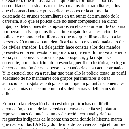
delegación, que le traslada las inquietudes formuladas por las
comunidades: asesinatos recientes a manos de paramilitares, a los
que el comandante de puesto dice no conocer la autoría, la
existencia de grupos paramilitares en un punto determinado de la
carretera, a lo que el policía dice no tener competencia en dicho
lugar, las detenciones de campesinos en el casco urbano de Gaitania
por personal civil que los lleva a interrogatorios a la estación de
policía, y responde el uniformado que no, que allí solo llevan a las
personas 20 minutos para identificarlas, y no responde nada a lo de
los civiles armados. La delegación hace constar a los dos mandos
presentes en la entrevista la importancia que en el futuro va a tener la
zona , si las conversaciones de paz prosperan, y la región se
convierte, por la tradición de presencia guerrillera histórica, en lugar
de concentración de estas personas cuando dejen su actuar armado.
Y lo esencial que va a resultar que para ello la policía tenga un perfil
adecuado de no mancharse con grupos paramilitares u otras
actuaciones irregulares e ilegales que impidan garantías elementales
para las juntas de acción comunal y defensoras y defensores de
ddhh.
En medio la delegación había estado, por trochas de difícil
circulación, en una de las veredas en cuya escuelita se juntaron
representantes de muchas juntas de acción comunal y de los
resguardos indígenas de la zona: una zona donde la historia marca
que nacieron las FARC, y donde una de las veredas llega el nombre