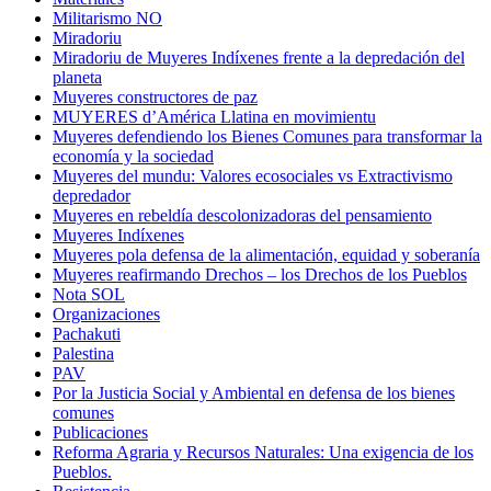
Militarismo NO
Miradoriu
Miradoriu de Muyeres Indíxenes frente a la depredación del
planeta
Muyeres constructores de paz
MUYERES d’América Llatina en movimientu
Muyeres defendiendo los Bienes Comunes para transformar la
economía y la sociedad
Muyeres del mundu: Valores ecosociales vs Extractivismo
depredador
Muyeres en rebeldía descolonizadoras del pensamiento
Muyeres Indíxenes
Muyeres pola defensa de la alimentación, equidad y soberanía
Muyeres reafirmando Drechos – los Drechos de los Pueblos
Nota SOL
Organizaciones
Pachakuti
Palestina
PAV
Por la Justicia Social y Ambiental en defensa de los bienes
comunes
Publicaciones
Reforma Agraria y Recursos Naturales: Una exigencia de los
Pueblos.