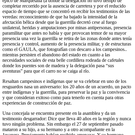
épico de Marquetalia (a donde la delegación no tuvo tiempo de
completar recorrido por la ausencia de carretera y por el reducido
espacio de tiempo que se concentró en recibir los testimonios de las
veredas: reconocimiento de que ha bajado la intensidad de la
afectación bélica desde que la guerrilla decretó cese al fuego
unilateral, heridas y amputaciones por minas antipersonas, presencia
paramilitar que antes no había y que provocan temor de su mayor
presencia una vez la guerrilla se retira de las zonas donde antes tenía
presencia y control, aumento de la presencia militar, y de estructuras
como el GAULA, que fotografían con descaro a los campesinos..
mientras persisten el abandono del estado en cuanto a las
necesidades sociales de esta belle cordillera rodeada de cafetales
donde los puentes son de madera y la delegación pasa “sus
aventuras” para que el carro no se caiga al río.
Resaltan campesinos e indígenas que se va celebrar en uno de los
resguardos nasa un aniversario: los 20 años de un acuerdo, un pacto
entre indígenas y la guerrilla, para preservar la paz y la convivencia
y que consideran exitoso como para tenerlo en cuenta para otras
experiencias de construcción de paz.
Una concejala se encuentra presente en la asamblea y da un
testimonio desgarrador: Dice que lleva 40 años en la región y nunca
tuvo ningún problema. Sin embargo el 27 de septiembre pasado
mataron a su hijo, a su hermano y a otro acompañante en la
Javanera. Previamente habían recibido amenazas. Y su hermano