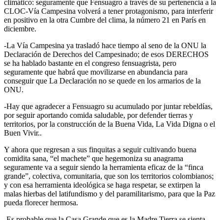
climático: seguramente que Fensuagro a través de su pertenencia a la
CLOC-Vía Campesina volverá a tener protagonismo, para interferir
en positivo en la otra Cumbre del clima, la número 21 en París en
diciembre.
-La Vía Campesina ya trasladó hace tiempo al seno de la ONU la
Declaración de Derechos del Campesinado; de esos DERECHOS
se ha hablado bastante en el congreso fensuagrista, pero
seguramente que habrá que movilizarse en abundancia para
conseguir que La Declaración no se quede en los armarios de la
ONU.
-Hay que agradecer a Fensuagro su acumulado por juntar rebeldías,
por seguir aportando comida saludable, por defender tierras y
territorios, por la construcción de la Buena Vida, La Vida Digna o el
Buen Vivir..
Y ahora que regresan a sus finquitas a seguir cultivando buena
comidita sana, “el machete” que hegemoniza su anagrama
seguramente va a seguir siendo la herramienta eficaz de la “finca
grande”, colectiva, comunitaria, que son los territorios colombianos;
y con esa herramienta ideológica se haga respetar, se extirpen la
malas hierbas del latifundismo y del paramilitarismo, para que la Paz
pueda florecer hermosa.
-Es probable que la Casa Grande que es la Madre Tierra se sienta