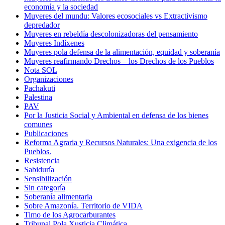
economía y la sociedad
Muyeres del mundu: Valores ecosociales vs Extractivismo
depredador
Muyeres en rebeldía descolonizadoras del pensamiento
Muyeres Indíxenes
Muyeres pola defensa de la alimentación, equidad y soberanía
Muyeres reafirmando Drechos – los Drechos de los Pueblos
Nota SOL
Organizaciones
Pachakuti
Palestina
PAV
Por la Justicia Social y Ambiental en defensa de los bienes
comunes
Publicaciones
Reforma Agraria y Recursos Naturales: Una exigencia de los
Pueblos.
Resistencia
Sabiduría
Sensibilización
Sin categoría
Soberanía alimentaria
Sobre Amazonía. Territorio de VIDA
Timo de los Agrocarburantes
Tribunal Pola Xusticia Climática