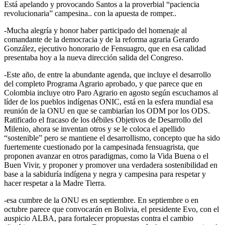
Está apelando y provocando Santos a la proverbial “paciencia
revolucionaria” campesina.. con la apuesta de romper..
-Mucha alegría y honor haber participado del homenaje al
comandante de la democracia y de la reforma agraria Gerardo
González, ejecutivo honorario de Fensuagro, que en esa calidad
presentaba hoy a la nueva dirección salida del Congreso.
-Este año, de entre la abundante agenda, que incluye el desarrollo
del completo Programa Agrario aprobado, y que parece que en
Colombia incluye otro Paro Agrario en agosto según escuchamos al
líder de los pueblos indígenas ONIC, está en la esfera mundial esa
reunión de la ONU en que se cambiarían los ODM por los ODS.
Ratificado el fracaso de los débiles Objetivos de Desarrollo del
Milenio, ahora se inventan otros y se le coloca el apellido
“sostenible” pero se mantiene el desarrollismo, concepto que ha sido
fuertemente cuestionado por la campesinada fensuagrista, que
proponen avanzar en otros paradigmas, como la Vida Buena o el
Buen Vivir, y proponer y promover una verdadera sostenibilidad en
base a la sabiduría indígena y negra y campesina para respetar y
hacer respetar a la Madre Tierra.
­-esa cumbre de la ONU es en septiembre. En septiembre o en
octubre parece que convocarán en Bolivia, el presidente Evo, con el
auspicio ALBA, para fortalecer propuestas contra el cambio