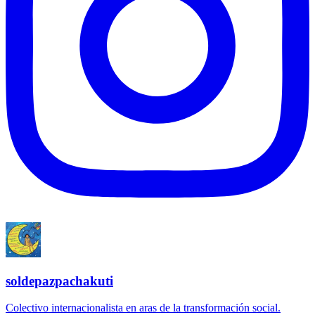
soldepazpachakuti
Colectivo internacionalista en aras de la transformación social.