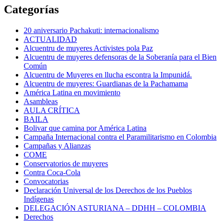
Categorías
20 aniversario Pachakuti: internacionalismo
ACTUALIDAD
Alcuentru de muyeres Activistes pola Paz
Alcuentru de muyeres defensoras de la Soberanía para el Bien
Común
Alcuentru de Muyeres en llucha escontra la Impunidá.
Alcuentru de muyeres: Guardianas de la Pachamama
América Latina en movimiento
Asambleas
AULA CRÍTICA
BAILA
Bolivar que camina por América Latina
Campaña Internacional contra el Paramilitarismo en Colombia
Campañas y Alianzas
COME
Conservatorios de muyeres
Contra Coca-Cola
Convocatorias
Declaración Universal de los Derechos de los Pueblos
Indígenas
DELEGACIÓN ASTURIANA – DDHH – COLOMBIA
Derechos