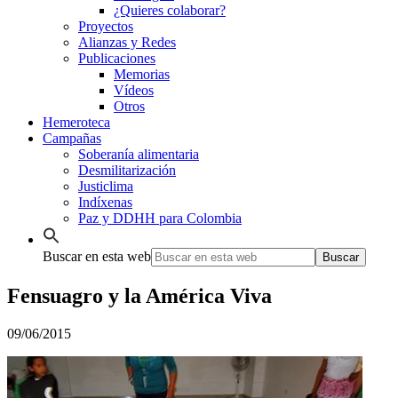
¿Quieres colaborar?
Proyectos
Alianzas y Redes
Publicaciones
Memorias
Vídeos
Otros
Hemeroteca
Campañas
Soberanía alimentaria
Desmilitarización
Justiclima
Indíxenas
Paz y DDHH para Colombia
Buscar en esta web
Fensuagro y la América Viva
09/06/2015