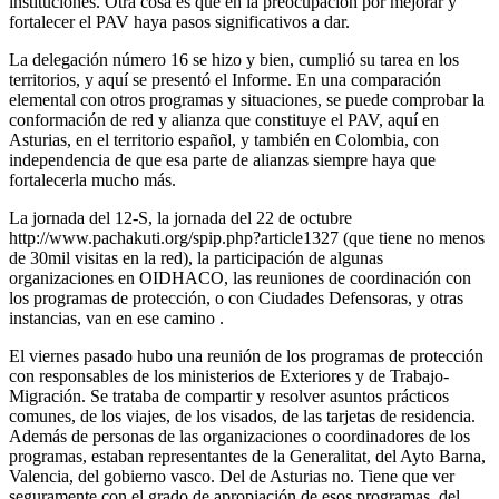
instituciones. Otra cosa es que en la preocupación por mejorar y
fortalecer el PAV haya pasos significativos a dar.
La delegación número 16 se hizo y bien, cumplió su tarea en los
territorios, y aquí se presentó el Informe. En una comparación
elemental con otros programas y situaciones, se puede comprobar la
conformación de red y alianza que constituye el PAV, aquí en
Asturias, en el territorio español, y también en Colombia, con
independencia de que esa parte de alianzas siempre haya que
fortalecerla mucho más.
La jornada del 12-S, la jornada del 22 de octubre
http://www.pachakuti.org/spip.php?article1327 (que tiene no menos
de 30mil visitas en la red), la participación de algunas
organizaciones en OIDHACO, las reuniones de coordinación con
los programas de protección, o con Ciudades Defensoras, y otras
instancias, van en ese camino .
El viernes pasado hubo una reunión de los programas de protección
con responsables de los ministerios de Exteriores y de Trabajo-
Migración. Se trataba de compartir y resolver asuntos prácticos
comunes, de los viajes, de los visados, de las tarjetas de residencia.
Además de personas de las organizaciones o coordinadores de los
programas, estaban representantes de la Generalitat, del Ayto Barna,
Valencia, del gobierno vasco. Del de Asturias no. Tiene que ver
seguramente con el grado de apropiación de esos programas, del