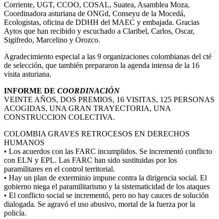
Corriente, UGT, CCOO, COSAL, Suatea, Asamblea Moza,
Coordinadora asturiana de ONGd, Conseyu de la Mocedá,
Ecologistas, oficina de DDHH del MAEC y embajada. Gracias
Aytos que han recibido y escuchado a Claribel, Carlos, Oscar,
Sigifredo, Marcelino y Orozco.
Agradecimiento especial a las 9 organizaciones colombianas del cté
de selección, que también prepararon la agenda intensa de la 16
visita asturiana.
INFORME DE
COORDINACIÓN
VEINTE AÑOS, DOS PREMIOS, 16 VISITAS, 125 PERSONAS
ACOGIDAS, UNA GRAN TRAYECTORIA, UNA
CONSTRUCCION COLECTIVA.
COLOMBIA GRAVES RETROCESOS EN DERECHOS
HUMANOS
• Los acuerdos con las FARC incumplidos. Se incrementó conflicto
con ELN y EPL. Las FARC han sido sustituidas por los
paramilitares en el control territorial.
• Hay un plan de exterminio impune contra la dirigencia social. El
gobierno niega el paramilitarismo y la sistematicidad de los ataques
• El conflicto social se incrementó, pero no hay cauces de solución
dialogada. Se agravó el uso abusivo, mortal de la fuerza por la
policía.