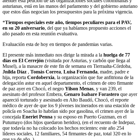
atender esta petición de las organizaciones sociales colombianas y
asturianas, está en las manos del parlamento y del gobierno asturiano
que estos días negocian los presupuestos para la próxima vigencia.
*
Tiempos especiales este año, tiempos peculiares para el PAV,
en su 20 aniversario
, del que ya habíamos propuesto acciones el
año pasado en esta reunión evaluativa.
Evaluación esta de hoy en tiempos de pandemias varias.
El presente más inmediato nos dirige la mirada a la
huelga de 77
días en El Cerrejón
(visitada por Asturias, y carbón que llega al
Musel), a la masacre de este fin de semana en Tierraalta-Córdoba,
Jnilda Díaz
,
Tomás Correa
,
Luisa Fernanda
, madre, padre e
hija, reporta
Cordoberxia
, la organización que fue anfitriona de la
delegación astur en aquel departamento, el crimen de otro firmante
de paz ayer en Chocó, el negro
Yilson Menas
, y van 239, el
asesinato del profesor Embera,
Genaro Isabare Forastero
que ayer
apareció torturado y asesinado en Alto Baudó, Chocó, el reporte
médico de ayer de que los 9 jóvenes incinerados en una estación de
policía en Soacha lo habrían sido por gasolina, el crimen ayer de la
concejala
Eneriet Penna
y su esposo en Puerto Guzman, en el
Putumayo (dos hijos quedaron heridos), (en el recuento de Indepaz,
que todavía no ha colocado los hechos recientes: este año 254
líderes sociales, 12 familiares, 54 firmantes de paz, total 320 en lo
que va de año..)