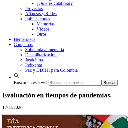
¿Quieres colaborar?
Proyectos
Alianzas y Redes
Publicaciones
Memorias
Vídeos
Otros
Hemeroteca
Campañas
Soberanía alimentaria
Desmilitarización
Justiclima
Indíxenas
Paz y DDHH para Colombia
Buscar en esta web
Evaluación en tiempos de pandemias.
17/11/2020