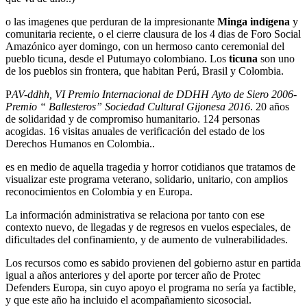
o las imagenes que perduran de la impresionante
Minga indígena
y
comunitaria reciente, o el cierre clausura de los 4 dias de Foro Social
Amazónico ayer domingo, con un hermoso canto ceremonial del
pueblo ticuna, desde el Putumayo colombiano. Los
ticuna
son uno
de los pueblos sin frontera, que habitan Perú, Brasil y Colombia.
P
AV-ddhh, VI Premio Internacional de DDHH Ayto de Siero 2006-
Premio “ Ballesteros” Sociedad Cultural Gijonesa 2016
. 20 años
de solidaridad y de compromiso humanitario. 124 personas
acogidas. 16 visitas anuales de verificación del estado de los
Derechos Humanos en Colombia..
es en medio de aquella tragedia y horror cotidianos que tratamos de
visualizar este programa veterano, solidario, unitario, con amplios
reconocimientos en Colombia y en Europa.
La información administrativa se relaciona por tanto con ese
contexto nuevo, de llegadas y de regresos en vuelos especiales, de
dificultades del confinamiento, y de aumento de vulnerabilidades.
Los recursos como es sabido provienen del gobierno astur en partida
igual a años anteriores y del aporte por tercer año de Protec
Defenders Europa, sin cuyo apoyo el programa no sería ya factible,
y que este año ha incluido el acompañamiento sicosocial.