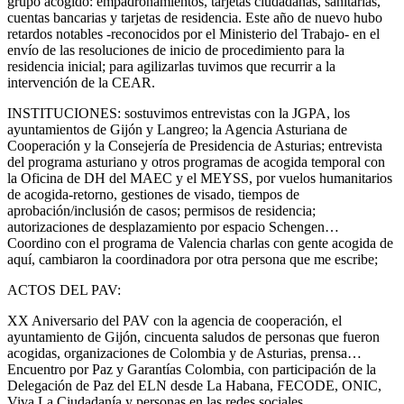
grupo acogido: empadronamientos, tarjetas ciudadanas, sanitarias,
cuentas bancarias y tarjetas de residencia. Este año de nuevo hubo
retardos notables -reconocidos por el Ministerio del Trabajo- en el
envío de las resoluciones de inicio de procedimiento para la
residencia inicial; para agilizarlas tuvimos que recurrir a la
intervención de la CEAR.
INSTITUCIONES: sostuvimos entrevistas con la JGPA, los
ayuntamientos de Gijón y Langreo; la Agencia Asturiana de
Cooperación y la Consejería de Presidencia de Asturias; entrevista
del programa asturiano y otros programas de acogida temporal con
la Oficina de DH del MAEC y el MEYSS, por vuelos humanitarios
de acogida-retorno, gestiones de visado, tiempos de
aprobación/inclusión de casos; permisos de residencia;
autorizaciones de desplazamiento por espacio Schengen…
Coordino con el programa de Valencia charlas con gente acogida de
aquí, cambiaron la coordinadora por otra persona que me escribe;
ACTOS DEL PAV:
XX Aniversario del PAV con la agencia de cooperación, el
ayuntamiento de Gijón, cincuenta saludos de personas que fueron
acogidas, organizaciones de Colombia y de Asturias, prensa…
Encuentro por Paz y Garantías Colombia, con participación de la
Delegación de Paz del ELN desde La Habana, FECODE, ONIC,
Viva La Ciudadanía y personas en las redes sociales…