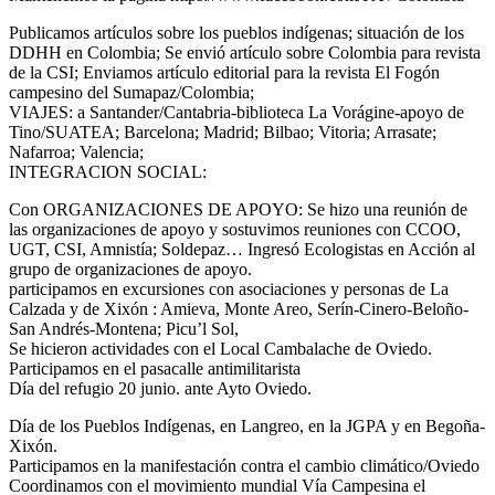
Publicamos artículos sobre los pueblos indígenas; situación de los
DDHH en Colombia; Se envió artículo sobre Colombia para revista
de la CSI; Enviamos artículo editorial para la revista El Fogón
campesino del Sumapaz/Colombia;
VIAJES: a Santander/Cantabria-biblioteca La Vorágine-apoyo de
Tino/SUATEA; Barcelona; Madrid; Bilbao; Vitoria; Arrasate;
Nafarroa; Valencia;
INTEGRACION SOCIAL:
Con ORGANIZACIONES DE APOYO: Se hizo una reunión de
las organizaciones de apoyo y sostuvimos reuniones con CCOO,
UGT, CSI, Amnistía; Soldepaz… Ingresó Ecologistas en Acción al
grupo de organizaciones de apoyo.
participamos en excursiones con asociaciones y personas de La
Calzada y de Xixón : Amieva, Monte Areo, Serín-Cinero-Beloño-
San Andrés-Montena; Picu’l Sol,
Se hicieron actividades con el Local Cambalache de Oviedo.
Participamos en el pasacalle antimilitarista
Día del refugio 20 junio. ante Ayto Oviedo.
Día de los Pueblos Indígenas, en Langreo, en la JGPA y en Begoña-
Xixón.
Participamos en la manifestación contra el cambio climático/Oviedo
Coordinamos con el movimiento mundial Vía Campesina el