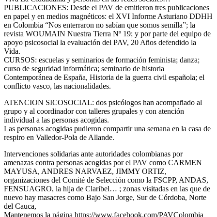
PUBLICACIONES: Desde el PAV de emitieron tres publicaciones
en papel y en medios magnéticos: el XVI Informe Asturiano DDHH
en Colombia “Nos enterraron no sabían que somos semilla”; la
revista WOUMAIN Nuestra Tierra Nº 19; y por parte del equipo de
apoyo psicosocial la evaluación del PAV, 20 Años defendido la
Vida.
CURSOS: escuelas y seminarios de formación feminista; danza;
curso de seguridad informática; seminario de historia
Contemporánea de España, Historia de la guerra civil española; el
conflicto vasco, las nacionalidades.
ATENCION SICOSOCIAL: dos psicólogos han acompañado al
grupo y al coordinador con talleres grupales y con atención
individual a las personas acogidas.
Las personas acogidas pudieron compartir una semana en la casa de
respiro en Valledor-Pola de Allande.
Intervenciones solidarias ante autoridades colombianas por
amenazas contra personas acogidas por el PAV como CARMEN
MAYUSA, ANDRES NARVAEZ, JIMMY ORTIZ,
organizaciones del Comité de Selección como la FSCPP, ANDAS,
FENSUAGRO, la hija de Claribel… ; zonas visitadas en las que de
nuevo hay masacres como Bajo San Jorge, Sur de Córdoba, Norte
del Cauca,
Mantenemos la página https://www.facebook.com/PAVColombia