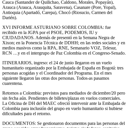
Cauca (Santander de Quilichao, Caldono, Morales, Popayán),
Arauca (Arauca, Arauquita, Saravena), Casanare (Pore, Yopal),
Antioquia (Apartadó, Carepa), Chocó (Riosucio, Carmen del
Darién).
XVI INFORME ASTURIANO SOBRE COLOMBIA: fue
recibido en la JGPA por el PSOE, PODEMOS, IU y
CIUDADANOS. Además de presentó en la Semana Negra de
Xixon; en la Ponencia Técnica de DDHH; en las redes sociales y en
medios masivos como la RPA, RNE, Semanario VOZ, Telesur,
RCN …y en el intergrupo de Paz Colombia en el Congreso-Senado.
ITINERARIOS, ingreso: el 24 de junio llegaron en un vuelo
humanitario organizado por la Embajada de España en Bogotá: tres
personas acogidas y el Coordinador del Programa. En el mes
siguiente llegaron las otras dos personas. Todos-as pasamos
cuarentena.
Retornos a Colombia: previstos para mediados de diciembre/20 pero
sin fecha aún. Pendientes de billetes/plazas en vuelos comerciales.
La Oficina de DH del MAEC ofreció intervenir ante la Embajada de
Colombia para inclusión del grupo en vuelo humanitario si hubiese
dificultades para el retorno.
DOCUMENTOS: Se gestionaron documentos para las personas del