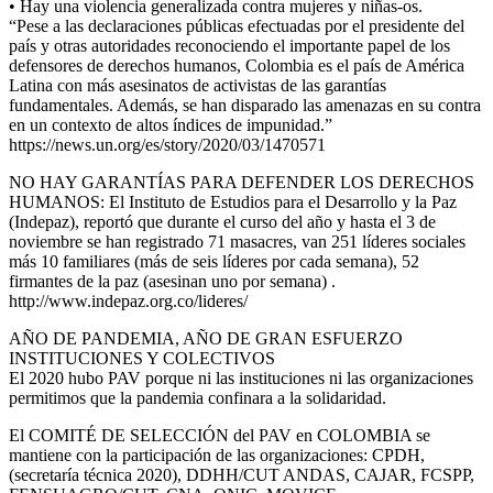
• Hay una violencia generalizada contra mujeres y niñas-os.
“Pese a las declaraciones públicas efectuadas por el presidente del
país y otras autoridades reconociendo el importante papel de los
defensores de derechos humanos, Colombia es el país de América
Latina con más asesinatos de activistas de las garantías
fundamentales. Además, se han disparado las amenazas en su contra
en un contexto de altos índices de impunidad.”
https://news.un.org/es/story/2020/03/1470571
NO HAY GARANTÍAS PARA DEFENDER LOS DERECHOS
HUMANOS: El Instituto de Estudios para el Desarrollo y la Paz
(Indepaz), reportó que durante el curso del año y hasta el 3 de
noviembre se han registrado 71 masacres, van 251 líderes sociales
más 10 familiares (más de seis líderes por cada semana), 52
firmantes de la paz (asesinan uno por semana) .
http://www.indepaz.org.co/lideres/
AÑO DE PANDEMIA, AÑO DE GRAN ESFUERZO
INSTITUCIONES Y COLECTIVOS
El 2020 hubo PAV porque ni las instituciones ni las organizaciones
permitimos que la pandemia confinara a la solidaridad.
El COMITÉ DE SELECCIÓN del PAV en COLOMBIA se
mantiene con la participación de las organizaciones: CPDH,
(secretaría técnica 2020), DDHH/CUT ANDAS, CAJAR, FCSPP,