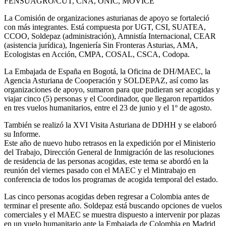
FENSUAGRO/CUT, CNA, ONIC, MOVICE
La Comisión de organizaciones asturianas de apoyo se fortaleció
con más integrantes. Está compuesta por UGT, CSI, SUATEA,
CCOO, Soldepaz (administración), Amnistía Internacional, CEAR
(asistencia jurídica), Ingeniería Sin Fronteras Asturias, AMA,
Ecologistas en Acción, CMPA, COSAL, CSCA, Codopa.
La Embajada de España en Bogotá, la Oficina de DH/MAEC, la
Agencia Asturiana de Cooperación y SOLDEPAZ, así como las
organizaciones de apoyo, sumaron para que pudieran ser acogidas y
viajar cinco (5) personas y el Coordinador, que llegaron repartidos
en tres vuelos humanitarios, entre el 23 de junio y el 1º de agosto.
También se realizó la XVI Visita Asturiana de DDHH y se elaboró
su Informe.
Este año de nuevo hubo retrasos en la expedición por el Ministerio
del Trabajo, Dirección General de Inmigración de las resoluciones
de residencia de las personas acogidas, este tema se abordó en la
reunión del viernes pasado con el MAEC y el Mintrabajo en
conferencia de todos los programas de acogida temporal del estado.
Las cinco personas acogidas deben regresar a Colombia antes de
terminar el presente año. Soldepaz está buscando opciones de vuelos
comerciales y el MAEC se muestra dispuesto a intervenir por plazas
en un vuelo humanitario ante la Embajada de Colombia en Madrid