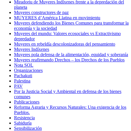
Miradoriu de Muyeres Indíxenes frente a la depredación del
planeta
Muyeres constructores de paz
MUYERES d’América Llatina en movimientu
Muyeres defendiendo los Bienes Comunes para transformar la
economía y la sociedad
Muyeres del mundu: Valores ecosociales vs Extractivismo
depredador
Muyeres en rebeldía descolonizadoras del pensamiento
Muyeres Indíxenes
Muyeres pola defensa de la alimentación, equidad y soberanía
Muyeres reafirmando Drechos – los Drechos de los Pueblos
Nota SOL
Organizaciones
Pachakuti
Palestina
PAV
Por la Justicia Social y Ambiental en defensa de los bienes
comunes
Publicaciones
Reforma Agraria y Recursos Naturales: Una exigencia de los
Pueblos.
Resistencia
Sabiduría
Sensibilización