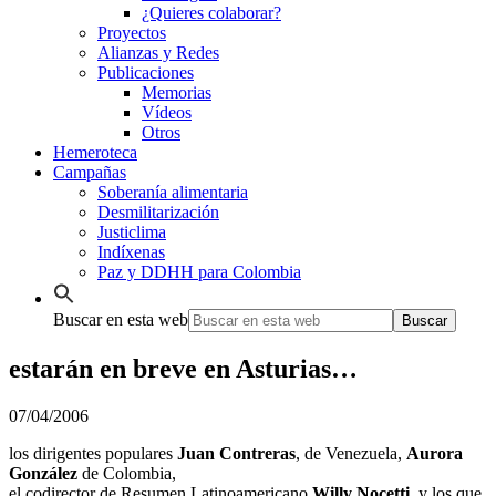
¿Quieres colaborar?
Proyectos
Alianzas y Redes
Publicaciones
Memorias
Vídeos
Otros
Hemeroteca
Campañas
Soberanía alimentaria
Desmilitarización
Justiclima
Indíxenas
Paz y DDHH para Colombia
Buscar en esta web
estarán en breve en Asturias…
07/04/2006
los dirigentes populares
Juan Contreras
, de Venezuela,
Aurora
González
de Colombia,
el codirector de Resumen Latinoamericano
Willy Nocetti
, y los que