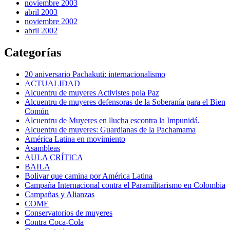
noviembre 2003
abril 2003
noviembre 2002
abril 2002
Categorías
20 aniversario Pachakuti: internacionalismo
ACTUALIDAD
Alcuentru de muyeres Activistes pola Paz
Alcuentru de muyeres defensoras de la Soberanía para el Bien
Común
Alcuentru de Muyeres en llucha escontra la Impunidá.
Alcuentru de muyeres: Guardianas de la Pachamama
América Latina en movimiento
Asambleas
AULA CRÍTICA
BAILA
Bolivar que camina por América Latina
Campaña Internacional contra el Paramilitarismo en Colombia
Campañas y Alianzas
COME
Conservatorios de muyeres
Contra Coca-Cola