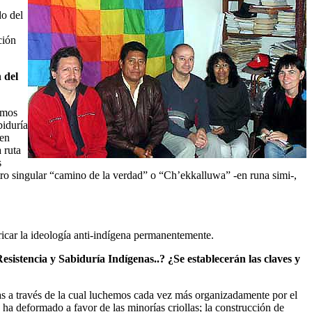
do del
ción
 del
emos
biduría
 en
 ruta
s
stro singular “camino de la verdad” o “Ch’ekkalluwa” -en runa simi-,
ricar la ideología anti-indígena permanentemente.
Resistencia y Sabiduría Indígenas..? ¿Se establecerán las claves y
as a través de la cual luchemos cada vez más organizadamente por el
s ha deformado a favor de las minorías criollas; la construcción de