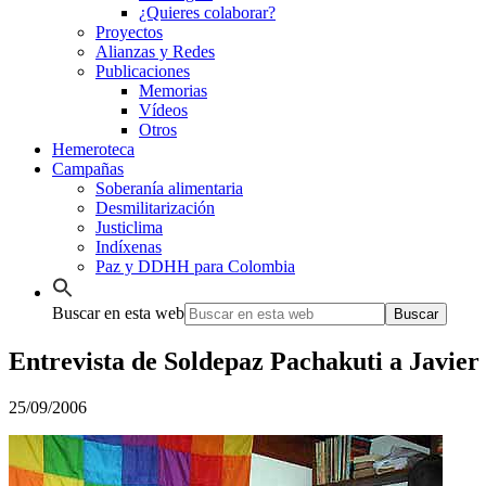
¿Quieres colaborar?
Proyectos
Alianzas y Redes
Publicaciones
Memorias
Vídeos
Otros
Hemeroteca
Campañas
Soberanía alimentaria
Desmilitarización
Justiclima
Indíxenas
Paz y DDHH para Colombia
Buscar en esta web
Entrevista de Soldepaz Pachakuti a Javier
25/09/2006