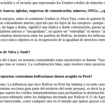
xclusión y el racismo que representan los Estados criollos de minorías c
ú: bancos, iglesias, empresas de comunicación, mineras, ONGs…¿qu
tal europea, sobre el continente Andino (o Abya Yala, como le quieren 
n colonialismo interno, ejercido por los hijos de los europeos –porque n
 sin lugar a dudas, significó una réplica o doble colonización, puesto qu
lismo interno o “encapullado”, no quiere ser “entendida” ni menos “aten
dadera democracia entre los pueblos de Bolivia, incluidos los belicosos, 
yo único objetivo es la recuperación de la igualdad de derechos entre
nas de Selva y Ande?
los del Llano; en nuestras comunidades estas oposiciones se llaman “Saya
o que mas se conoce. La confederación Inka, supo resolver estas oposici
 propuestas venezolano-bolivarianas tienen acogida en Perú?
no. La influencia que tuvo Bolívar en Perú fue mínima y en todo caso f
 mismo secciona gran parte del territorio del norte peruano, es decir la 
 usaron los criollos independentistas para profundizar la dominación s
tructura tributaria sobre los indígenas decretado por Bolívar el 11 de 
á ser bienvenido, como cualquier otro en el mundo que quiera apoyar a lo