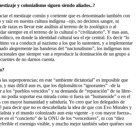
estizaje y colonialismo siguen siendo aliados..?
enciar el mestizaje común y corriente que es denominado también con
 raíz en nuestra cultura indígena –ojo, no decimos sangre, ni
 razas es llevar este análisis al terreno de lo zoológico o al
dar siempre en el terreno de lo cultural o “civilizatorio”. Y mas aun,
ítico, en donde la identidad cultural sea el eje central. Es decir “lo
último va a conducir al nazismo a los que lo sustenten, y a implementar
ado alegremente las banderas del “nacionalismo”, los indígenas nos
nacionales que siempre van a reproducir la dominación de un grupo a
ecuentes de no darnos cuenta.
ia?
as superpotencias; en este “ambiente dictatorial” es imposible que
, y mas difícil aun es, que los diplomáticos “ignorantes” –de la
er a los “pueblos vencidos” y su demanda de “reparación” de su libre-
as, no podía soportar esa mirada como si fuera un “humanoide” o en el
es con mayor humanidad y sabiduría. Yo creo que los delegados de
é para decir que no es descabellada la idea de que con Evo Morales y
alista y el mundo colonizado aun esta vigente –y con mayor fuerza-,
lver en el “concierto” de la ONU de los “vencedores”, ni con “diez
eferible el enemigo visible, y mucho mejor también saber quiénes son