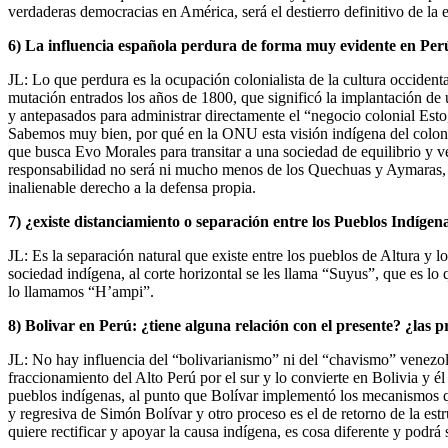
verdaderas democracias en América, será el destierro definitivo de la e
6) La influencia española perdura de forma muy evidente en Per
JL: Lo que perdura es la ocupación colonialista de la cultura occiden
mutación entrados los años de 1800, que significó la implantación de u
y antepasados para administrar directamente el “negocio colonial Esto,
Sabemos muy bien, por qué en la ONU esta visión indígena del colonia
que busca Evo Morales para transitar a una sociedad de equilibrio y ver
responsabilidad no será ni mucho menos de los Quechuas y Aymaras, cu
inalienable derecho a la defensa propia.
7) ¿existe distanciamiento o separación entre los Pueblos Indíge
JL: Es la separación natural que existe entre los pueblos de Altura y 
sociedad indígena, al corte horizontal se les llama “Suyus”, que es l
lo llamamos “H’ampi”.
8) Bolivar en Perú: ¿tiene alguna relación con el presente? ¿las
JL: No hay influencia del “bolivarianismo” ni del “chavismo” venezola
fraccionamiento del Alto Perú por el sur y lo convierte en Bolivia y él
pueblos indígenas, al punto que Bolívar implementó los mecanismos que
y regresiva de Simón Bolívar y otro proceso es el de retorno de la es
quiere rectificar y apoyar la causa indígena, es cosa diferente y podr