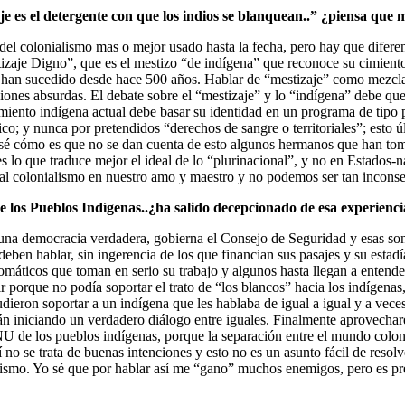
je es el detergente con que los indios se blanquean..” ¿piensa que m
 del colonialismo mas o mejor usado hasta la fecha, pero hay que difer
je Digno”, que es el mestizo “de indígena” que reconoce su cimiento y
 han sucedido desde hace 500 años. Hablar de “mestizaje” como mezcla de
usiones absurdas. El debate sobre el “mestizaje” y lo “indígena” debe que
imiento indígena actual debe basar su identidad en un programa de tipo pol
ico; y nunca por pretendidos “derechos de sangre o territoriales”; esto 
 sé cómo es que no se dan cuenta de esto algunos hermanos que han tom
 lo que traduce mejor el ideal de lo “plurinacional”, y no en Estados-
tual colonialismo en nuestro amo y maestro y no podemos ser tan incons
e los Pueblos Indígenas..¿ha salido decepcionado de esa experienc
na democracia verdadera, gobierna el Consejo de Seguridad y esas son l
ben hablar, sin ingerencia de los que financian sus pasajes y su estadía
omáticos que toman en serio su trabajo y algunos hasta llegan a entend
ir porque no podía soportar el trato de “los blancos” hacia los indígen
ieron soportar a un indígena que les hablaba de igual a igual y a vec
án iniciando un verdadero diálogo entre iguales. Finalmente aprovechar
U de los pueblos indígenas, porque la separación entre el mundo coloni
 no se trata de buenas intenciones y esto no es un asunto fácil de reso
alismo. Yo sé que por hablar así me “gano” muchos enemigos, pero es pr