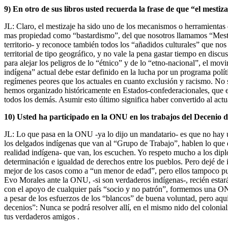
9) En otro de sus libros usted recuerda la frase de que “el mestiza
JL: Claro, el mestizaje ha sido uno de los mecanismos o herramientas
mas propiedad como “bastardismo”, del que nosotros llamamos “Mestiza
territorio- y reconoce también todos los “añadidos culturales” que nos
territorial de tipo geográfico, y no vale la pena gastar tiempo en disc
para alejar los peligros de lo “étnico” y de lo “etno-nacional”, el mov
indígena” actual debe estar definido en la lucha por un programa polít
regímenes peores que los actuales en cuanto exclusión y racismo. No
hemos organizado históricamente en Estados-confederacionales, que es
todos los demás. Asumir esto último significa haber convertido al ac
10) Usted ha participado en la ONU en los trabajos del Decenio d
JL: Lo que pasa en la ONU -ya lo dijo un mandatario- es que no hay u
los delgados indígenas que van al “Grupo de Trabajo”, hablen lo que de
realidad indígena- que van, los escuchen. Yo respeto mucho a los dipl
determinación e igualdad de derechos entre los pueblos. Pero dejé de 
mejor de los casos como a “un menor de edad”, pero ellos tampoco pud
Evo Morales ante la ONU, -si son verdaderos indígenas-, recién estar
con el apoyo de cualquier país “socio y no patrón”, formemos una ON
a pesar de los esfuerzos de los “blancos” de buena voluntad, pero aquí
decenios”: Nunca se podrá resolver allí, en el mismo nido del coloni
tus verdaderos amigos .