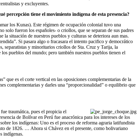
entralistas y excluyentes.
é percepción tiene el movimiento indígena de esta presencia?
llamar los Kunas). Este régimen de ocupación colonial tuvo una
o solo fueron los españoles- o criollos, que se separan de sus padres
e la situación de nuestros pueblos y culturas se deteriora aun mas.
dida”. Si pasara algo o fracasara el intento pacifico y democrático
separatistas y minoritarios criollos de Sta. Cruz y Tarija, la
 los pueblos del mundo; pero también nuestros pueblos tienen el
s” que es el corte vertical en las oposiciones complementarias de la
ones complementarias y darles una “proporcionalidad” o equilibrio que
ue traumática, pues el propicia el
presencia de Bolívar en Perú fue anacrónica para los intereses de los
obre los indígenas: Uno es el proceso de reforma agraria latifundista
Agosto de 1826. … Ahora si Chávez en el presente, como bolivariano
s indígenas.