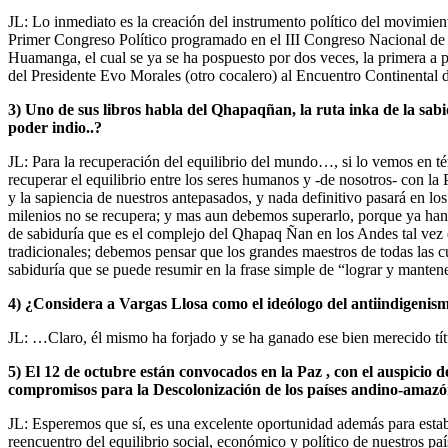
JL: Lo inmediato es la creación del instrumento político del movimien
Primer Congreso Político programado en el III Congreso Nacional de 
Huamanga, el cual se ya se ha pospuesto por dos veces, la primera a p
del Presidente Evo Morales (otro cocalero) al Encuentro Continental 
3) Uno de sus libros habla del Qhapaqñan, la ruta inka de la sab
poder indio..?
JL: Para la recuperación del equilibrio del mundo…, si lo vemos en tér
recuperar el equilibrio entre los seres humanos y -de nosotros- con l
y la sapiencia de nuestros antepasados, y nada definitivo pasará en l
milenios no se recupera; y mas aun debemos superarlo, porque ya han 
de sabiduría que es el complejo del Qhapaq Ñan en los Andes tal vez e
tradicionales; debemos pensar que los grandes maestros de todas las c
sabiduría que se puede resumir en la frase simple de “lograr y mantene
4) ¿Considera a Vargas Llosa como el ideólogo del antiindigenism
JL: …Claro, él mismo ha forjado y se ha ganado ese bien merecido títu
5) El 12 de octubre están convocados en la Paz , con el auspicio d
compromisos para la Descolonización de los países andino-amazó
JL: Esperemos que sí, es una excelente oportunidad además para estab
reencuentro del equilibrio social, económico y político de nuestros paí