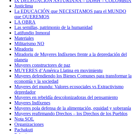
IX DELEGACIÓN ASTURIANA – DDHH – COLOMBIA
Justiclima
La EDUCACIÓN que NECESITAMOS para el MUNDO
que QUEREMOS
LA OBRA
Las semillas, patrimonio de la humanidad
Latifundio Inmoral
Materiales
Militarismo NO
Miradoriu
Miradoriu de Muyeres Indíxenes frente a la depredación del
planeta
Muyeres constructores de paz
MUYERES d’América Llatina en movimientu
Muyeres defendiendo los Bienes Comunes para transformar la
economía y la sociedad
Muyeres del mundu: Valores ecosociales vs Extractivismo
depredador
Muyeres en rebeldía descolonizadoras del pensamiento
Muyeres Indíxenes
Muyeres pola defensa de la alimentación, equidad y soberanía
Muyeres reafirmando Drechos – los Drechos de los Pueblos
Nota SOL
Organizaciones
Pachakuti