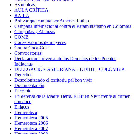
Asambleas
AULA CRÍTICA
BAILA
Bolivar que camina por América Latina
Campaña Internacional contra el Paramilitarismo en Colombia
Campañas y Alianzas
COME
Conservatorios de muyeres
Contra Coca-Cola
Convocatorias
Declaración Universal de los Derechos de los Pueblos
Indígenas
DELEGACIÓN ASTURIANA – DDHH – COLOMBIA
Derechos
Descolonizando el territoriu pal bon vivir
Documentación
El cómic
En defensa de la Madre Tierra. El Buen Vivir frente al crimen
climático
Enlaces
Hemeroteca
Hemeroteca 2005
Hemeroteca 2006
Hemeroteca 2007
Hemeroteca 2008