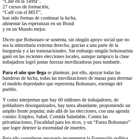
“Cine en la Tierra”,
27 cursos de formación,
“Café con el MST”,
han sido formas de continuar la lucha,
alimentar las esperanzas en un Brasil
y en un Mundo mejor.
Dicen que Bolsonaro se sustenta, sin ningún apoyo social que no
sea la minoritaria extrema derecha, gracias a una parte de la
burguesía y a las transnacionales. Sin embargo ningún bolsonarista
ganó en las recientes elecciones locales, aunque tampoco la clase
trabajadora logró juntar fuerzas movilizadoras para tumbarle.
Para el año que llega
se plantean, por ello, apoyar todas las
banderas de lucha, todas las movilizaciones de masas para derrotar
el modelo depredador que representa Bolsonaro, enemigo del
pueblo.
Y como interpretan que hay 60 millones de trabajadores, de
pobladores desorganizados, hay tarea abundante, proponiendo un
amplio frente popular, más allá de las elecciones, con una agenda
común: Empleo, Salud, Comida Saludable, Contra las
privatizaciones, Fiscalidad para los ricos, y un “Fuera Bolsonaro”
que logre detener la enormidad de muertes.
Para ello consideran necesario incrementar la Formación política