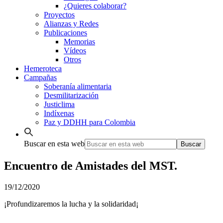
¿Quieres colaborar?
Proyectos
Alianzas y Redes
Publicaciones
Memorias
Vídeos
Otros
Hemeroteca
Campañas
Soberanía alimentaria
Desmilitarización
Justiclima
Indíxenas
Paz y DDHH para Colombia
Buscar en esta web
Encuentro de Amistades del MST.
19/12/2020
¡Profundizaremos la lucha y la solidaridad¡