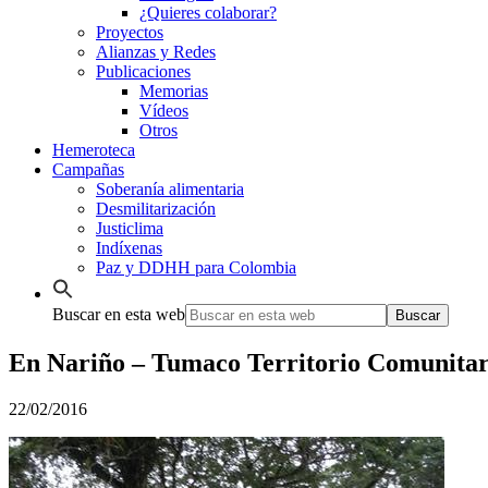
¿Quieres colaborar?
Proyectos
Alianzas y Redes
Publicaciones
Memorias
Vídeos
Otros
Hemeroteca
Campañas
Soberanía alimentaria
Desmilitarización
Justiclima
Indíxenas
Paz y DDHH para Colombia
Buscar en esta web
En Nariño – Tumaco Territorio Comunita
22/02/2016