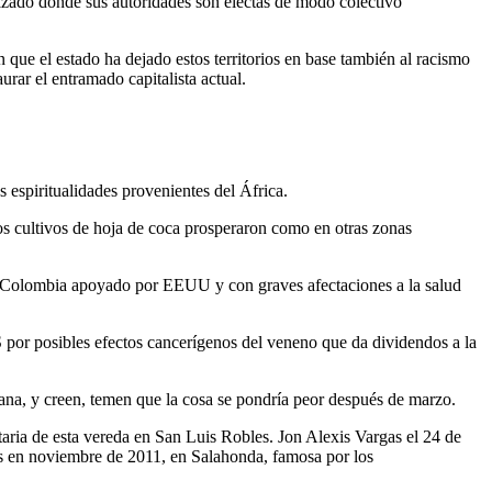
izado donde sus autoridades son electas de modo colectivo
 que el estado ha dejado estos territorios en base también al racismo
urar el entramado capitalista actual.
s espiritualidades provenientes del África.
s cultivos de hoja de coca prosperaron como en otras zonas
an Colombia apoyado por EEUU y con graves afectaciones a la salud
S por posibles efectos cancerígenos del veneno que da dividendos a la
ana, y creen, temen que la cosa se pondría peor después de marzo.
itaria de esta vereda en San Luis Robles. Jon Alexis Vargas el 24 de
s en noviembre de 2011, en Salahonda, famosa por los