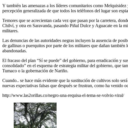
Y también las amenazas a los líderes comunitarios como Melquisidez y 
percepción generalizada de que todos los teléfonos del lugar son esp
Temores que se acrecientan cada vez que pasan por la carretera, donde
Chilví, y otra en Saravanda, pasando Piñal Dulce y Aguacate en la misma
militares.
Las denuncias de las autoridades negras incluyen la ausencia de posibi
de gallinas o puerquitos por parte de los militares que dañan también
abandonadas.
El fracaso del plan “Sí se puede” del gobierno, para erradicación y su
consolidado” en el esquema de estrategia militar del gobierno, que t
Tumaco o la gobernación de Nariño.
Cuando.. se hace más evidente que la sustitución de cultivos solo será
nuevas expectativas falsas que después se frustran, como ha venido o
http://www.las2orillas.co/negro-una-requisa-el-tema-se-volvio-viral/