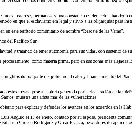
do el estado de los ddhh en Colombia contempló territorio negro legal
sus viudas, madres y hermanos, y una constancia evidente del abandono en
riodo en que el esclavismo era legal y sirvió a las oligarquías para insta
en en este territorio comunitario de nombre “Rescate de las Varas”.
os del Pacífico Sur..
clavitud y tratando de tener autonomía para sus vidas, con sustento de su
e procesamiento, como materia prima, pero en sus zonas más alejadas lo
con glifosato por parte del gobierno al calor y financiamiento del Pl
uado estos meses, pese a la alerta generada por la declaración de la OM
Santos, muestra una arista más de las vulneraciones.
gobierno para explicar y defender los avances en los acuerdos en la Hab
osé Luis Angulo el 13 de enero, contado por su esposa, presidenta comun
sé Eduardo Grueso Rodríguez y Omar Estasio, pescadores desaparecido