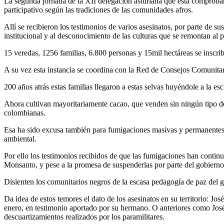
La segunda jornada de la XII delegación asturiana que está comproban
participativo según las tradiciones de las comunidades afros.
Allí se recibieron los testimonios de varios asesinatos, por parte de 
institucional y al desconocimiento de las culturas que se remontan al pe
15 veredas, 1256 familias, 6.800 personas y 15mil hectáreas se inscrib
A su vez esta instancia se coordina con la Red de Consejos Comunitari
200 años atrás estas familias llegaron a estas selvas huyéndole a la es
Ahora cultivan mayoritariamente cacao, que venden sin ningún tipo d
colombianas.
Esa ha sido excusa también para fumigaciones masivas y permanentes 
ambiental.
Por ello los testimonios recibidos de que las fumigaciones han contin
Monsanto, y pese a la promesa de suspenderlas por parte del gobierno 
Disienten los comunitarios negros de la escasa pedagogía de paz del 
Da idea de estos temores el dato de los asesinatos en su territorio: J
enero, en testimonio aportado por su hermano. O anteriores como Jo
descuartizamientos realizados por los paramilitares.