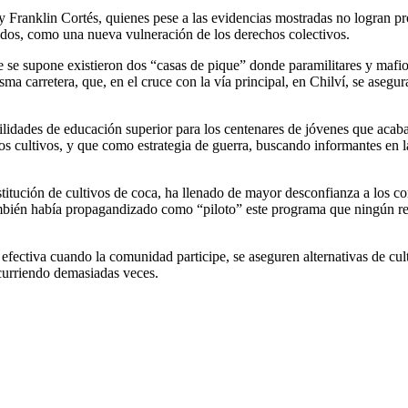
Franklin Cortés, quienes pese a las evidencias mostradas no logran prot
iados, como una nueva vulneración de los derechos colectivos.
 se supone existieron dos “casas de pique” donde paramilitares y mafios
 carretera, que, en el cruce con la vía principal, en Chilví, se asegura 
lidades de educación superior para los centenares de jóvenes que acaban 
 los cultivos, y que como estrategia de guerra, buscando informantes e
stitución de cultivos de coca, ha llenado de mayor desconfianza a los c
ambién había propagandizado como “piloto” este programa que ningún resu
 efectiva cuando la comunidad participe, se aseguren alternativas de cu
curriendo demasiadas veces.