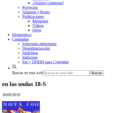
¿Quieres colaborar?
Proyectos
Alianzas y Redes
Publicaciones
Memorias
Vídeos
Otros
Hemeroteca
Campañas
Soberanía alimentaria
Desmilitarización
Justiclima
Indíxenas
Paz y DDHH para Colombia
Buscar en esta web
en las ondas 18-S
18/09/2019