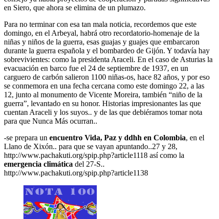
en Siero, que ahora se elimina de un plumazo.
Para no terminar con esa tan mala noticia, recordemos que este
domingo, en el Arbeyal, habrá otro recordatorio-homenaje de la
niñas y niños de la guerra, esas guajas y guajes que embarcaron
durante la guerra española y el bombardeo de Gijón. Y todavía hay
sobrevivientes: como la presidenta Araceli. En el caso de Asturias la
evacuación en barco fue el 24 de septiembre de 1937, en un
carguero de carbón salieron 1100 niñas-os, hace 82 años, y por eso
se conmemora en una fecha cercana como este domingo 22, a las
12, junto al monumento de Vicente Moreira, también “niño de la
guerra”, levantado en su honor. Historias impresionantes las que
cuentan Araceli y los suyos.. y de las que debiéramos tomar nota
para que Nunca Más ocurran..
-se prepara un
encuentro Vida, Paz y ddhh en Colombia
, en el
Llano de Xixón.. para que se vayan apuntando..27 y 28,
http://www.pachakuti.org/spip.php?article1118 así como la
emergencia climática
del 27-S..
http://www.pachakuti.org/spip.php?article1138