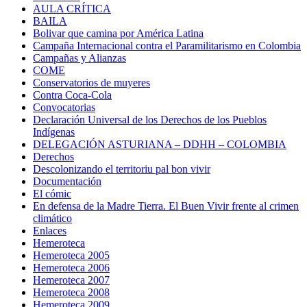
AULA CRÍTICA
BAILA
Bolivar que camina por América Latina
Campaña Internacional contra el Paramilitarismo en Colombia
Campañas y Alianzas
COME
Conservatorios de muyeres
Contra Coca-Cola
Convocatorias
Declaración Universal de los Derechos de los Pueblos
Indígenas
DELEGACIÓN ASTURIANA – DDHH – COLOMBIA
Derechos
Descolonizando el territoriu pal bon vivir
Documentación
El cómic
En defensa de la Madre Tierra. El Buen Vivir frente al crimen
climático
Enlaces
Hemeroteca
Hemeroteca 2005
Hemeroteca 2006
Hemeroteca 2007
Hemeroteca 2008
Hemeroteca 2009