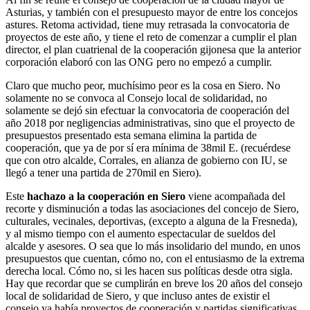
Asturias, y también con el presupuesto mayor de entre los concejos
astures. Retoma actividad, tiene muy retrasada la convocatoria de
proyectos de este año, y tiene el reto de comenzar a cumplir el plan
director, el plan cuatrienal de la cooperación gijonesa que la anterior
corporación elaboró con las ONG pero no empezó a cumplir.
Claro que mucho peor, muchísimo peor es la cosa en Siero. No
solamente no se convoca al Consejo local de solidaridad, no
solamente se dejó sin efectuar la convocatoria de cooperación del
año 2018 por negligencias administrativas, sino que el proyecto de
presupuestos presentado esta semana elimina la partida de
cooperación, que ya de por sí era mínima de 38mil E. (recuérdese
que con otro alcalde, Corrales, en alianza de gobierno con IU, se
llegó a tener una partida de 270mil en Siero).
Este
hachazo a la cooperación en Siero
viene acompañada del
recorte y disminución a todas las asociaciones del concejo de Siero,
culturales, vecinales, deportivas, (excepto a alguna de la Fresneda),
y al mismo tiempo con el aumento espectacular de sueldos del
alcalde y asesores. O sea que lo más insolidario del mundo, en unos
presupuestos que cuentan, cómo no, con el entusiasmo de la extrema
derecha local. Cómo no, si les hacen sus políticas desde otra sigla.
Hay que recordar que se cumplirán en breve los 20 años del consejo
local de solidaridad de Siero, y que incluso antes de existir el
consejo ya había proyectos de cooperación y partidas significativas