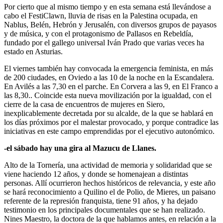
Por cierto que al mismo tiempo y en esta semana está llevándose a
cabo el FestiClawn, lluvia de risas en la Palestina ocupada, en
Nablus, Belén, Hebrón y Jerusalén, con diversos grupos de payasos
y de música, y con el protagonismo de Pallasos en Rebeldía,
fundado por el gallego universal Iván Prado que varias veces ha
estado en Asturias.
El viernes también hay convocada la emergencia feminista, en más
de 200 ciudades, en Oviedo a las 10 de la noche en la Escandalera.
En Avilés a las 7,30 en el parche. En Corvera a las 9, en El Franco a
las 8,30.. Coincide esta nueva movilización por la igualdad, con el
cierre de la casa de encuentros de mujeres en Siero,
inexplicablemente decretada por su alcalde, de la que se hablará en
los días próximos por el malestar provocado, y porque contradice las
iniciativas en este campo emprendidas por el ejecutivo autonómico.
-el sábado hay una gira al Mazucu de Llanes.
Alto de la Tornería, una actividad de memoria y solidaridad que se
viene haciendo 12 años, y donde se homenajean a distintas
personas. Allí ocurrieron hechos históricos de relevancia, y este año
se hará reconocimiento a Quilino el de Polio, de Mieres, un paisano
referente de la represión franquista, tiene 91 años, y ha dejado
testimonio en los principales documentales que se han realizado.
Nines Maestro, la doctora de la que hablamos antes, en relación a la