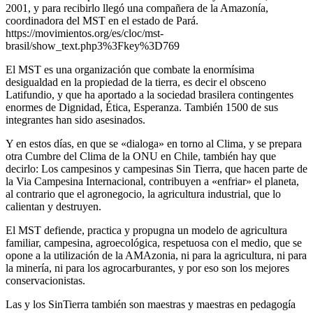
2001, y para recibirlo llegó una compañera de la Amazonía,
coordinadora del MST en el estado de Pará.
https://movimientos.org/es/cloc/mst-
brasil/show_text.php3%3Fkey%3D769
El MST es una organización que combate la enormísima
desigualdad en la propiedad de la tierra, es decir el obsceno
Latifundio, y que ha aportado a la sociedad brasilera contingentes
enormes de Dignidad, Ética, Esperanza. También 1500 de sus
integrantes han sido asesinados.
Y en estos días, en que se «dialoga» en torno al Clima, y se prepara
otra Cumbre del Clima de la ONU en Chile, también hay que
decirlo: Los campesinos y campesinas Sin Tierra, que hacen parte de
la Via Campesina Internacional, contribuyen a «enfriar» el planeta,
al contrario que el agronegocio, la agricultura industrial, que lo
calientan y destruyen.
El MST defiende, practica y propugna un modelo de agricultura
familiar, campesina, agroecológica, respetuosa con el medio, que se
opone a la utilización de la AMAzonia, ni para la agricultura, ni para
la minería, ni para los agrocarburantes, y por eso son los mejores
conservacionistas.
Las y los SinTierra también son maestras y maestras en pedagogía